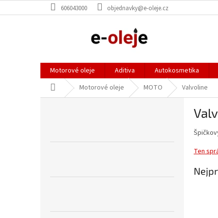
Přejít
606043000
objednavky@e-oleje.cz
na
obsah
Motorové oleje
Aditiva
Autokosmetika
Domů
Motorové oleje
MOTO
Valvoline
P
Valv
o
s
Špičkový
t
r
Ten sprá
a
n
Nejpr
n
í
p
a