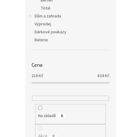
Berner
Total
Dům a zahrada
Výprodej
Dárkové poukazy
Baterie
Cena
216
Kč
824
Kč
Na skladě
6
Akce
0