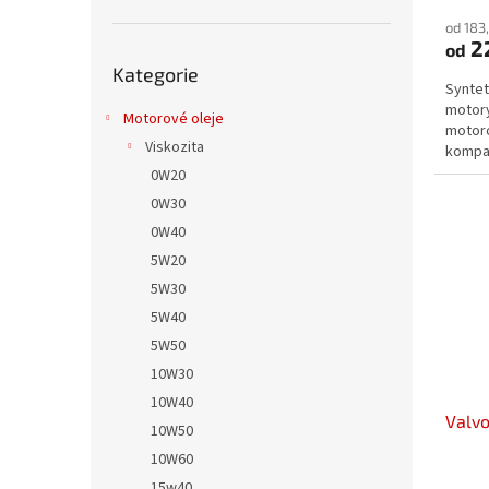
hodno
od 183
produ
2
od
je
Přeskočit
4,0
Kategorie
kategorie
Syntet
z
motory
5
Motorové oleje
motoro
hvězdi
Viskozita
kompat
0W20
0W30
0W40
5W20
5W30
5W40
5W50
10W30
10W40
Valvo
10W50
10W60
15w40