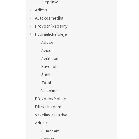
Leprinxol
Aditiva
Autokosmetika
Provozní kapaliny
Hydraulické oleje
Adeco
Avicon
Aviaticon
Ravenol
Shell
Total
Valvoline
Převodové oleje
Filtry skladem
Vazelíny a maziva
AdBlue
Bluechem