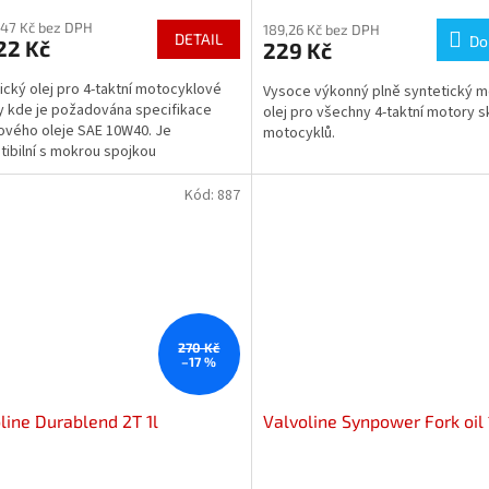
cení
hodnocení
,47 Kč bez DPH
ktu
produktu
189,26 Kč bez DPH
DETAIL
Do
22 Kč
229 Kč
je
5,0
ický olej pro 4-taktní motocyklové
Vysoce výkonný plně syntetický 
z
 kde je požadována specifikace
olej pro všechny 4-taktní motory s
5
vého oleje SAE 10W40. Je
motocyklů.
ček.
hvězdiček.
ibilní s mokrou spojkou
Kód:
887
270 Kč
–17 %
line Durablend 2T 1l
Valvoline Synpower Fork oil