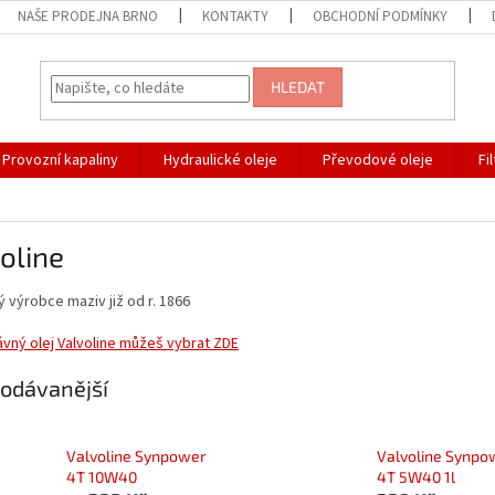
NAŠE PRODEJNA BRNO
KONTAKTY
OBCHODNÍ PODMÍNKY
HLEDAT
Provozní kapaliny
Hydraulické oleje
Převodové oleje
Fi
oline
 výrobce maziv již od r. 1866
vný olej Valvoline můžeš vybrat ZDE
odávanější
Valvoline Synpower
Valvoline Synpo
4T 10W40
4T 5W40 1l