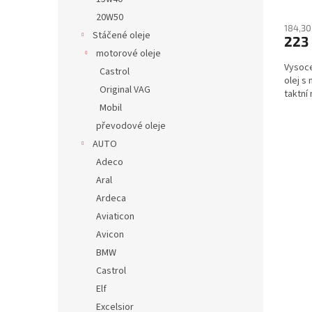
Průmě
hodno
20W50
produ
184,30
Stáčené oleje
223
je
motorové oleje
5,0
Vysoce
z
Castrol
olej s
5
Original VAG
taktní
hvězdi
Mobil
převodové oleje
AUTO
Adeco
Aral
Ardeca
Aviaticon
Avicon
BMW
Castrol
Elf
Excelsior