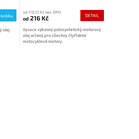
Průměrné
hodnocení
od 178,51 Kč bez DPH
produktu
DETAIL
 košíku
216 Kč
od
je
5,0
Vysoce výkonný polosyntetický motorový
ý olej
z
olej určený pro všechny čtyřtaktní
5
motocyklové motory.
hvězdiček.