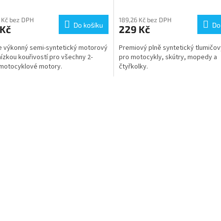
rné
Průměrné
cení
hodnocení
ktu
produktu
 Kč bez DPH
189,26 Kč bez DPH
Do košíku
Do
 Kč
229 Kč
je
5,0
 výkonný semi-syntetický motorový
Premiový plně syntetický tlumičov
z
 nízkou kouřivostí pro všechny 2-
pro motocykly, skútry, mopedy a
5
 motocyklové motory.
čtyřkolky.
ček.
hvězdiček.
O
v
l
á
d
a
c
í
p
r
v
k