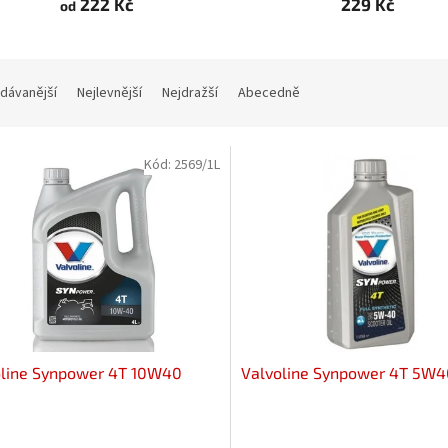
222 Kč
229 Kč
od
dávanější
Nejlevnější
Nejdražší
Abecedně
Kód:
2569/1L
oline Synpower 4T 10W40
Valvoline Synpower 4T 5W40
rné
Průměrné