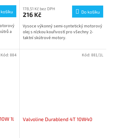
hodnocení
produktu
178,51 Kč bez DPH
 košíku
Do košíku
216 Kč
je
5,0
motorový
Vysoce výkonný semi-syntetický motorový
z
kútrů a
olej s nízkou kouřivostí pro všechny 2-
5
taktní skútrové motory.
hvězdiček.
Kód:
884
Kód:
881/1L
 10W 1l
Valvoline Durablend 4T 10W40