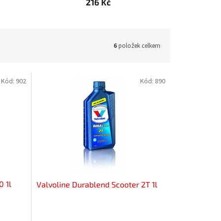
216 Kč
6
položek celkem
Kód:
902
Kód:
890
 1l
Valvoline Durablend Scooter 2T 1l
Průměrné