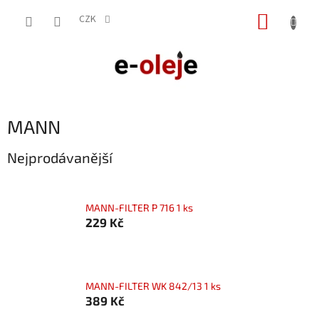
Přejít
NÁKUP
na
CZK
obsah
KOŠÍK
MANN
Nejprodávanější
MANN-FILTER P 716 1 ks
229 Kč
MANN-FILTER WK 842/13 1 ks
389 Kč