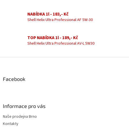
a
c
í
NABÍDKA 1l - 183,- Kč
p
Shell Helix Ultra Professional AF 5W-30
r
v
k
TOP NABÍDKA 1l - 189,- Kč
y
Shell Helix Ultra Professional AV-L 5W30
v
ý
p
Z
i
á
s
u
p
a
Facebook
t
í
Informace pro vás
Naše prodejna Brno
Kontakty