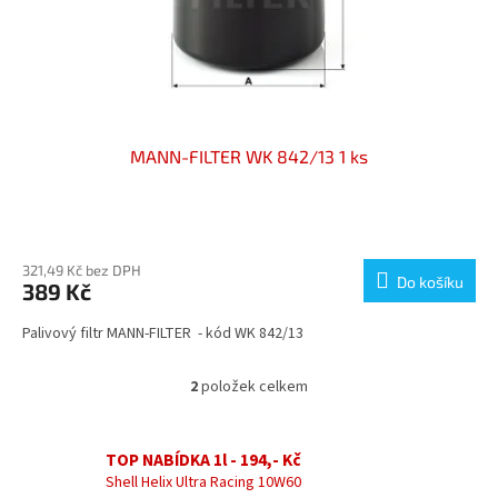
MANN-FILTER WK 842/13 1 ks
321,49 Kč bez DPH
Do košíku
389 Kč
Palivový filtr MANN-FILTER - kód WK 842/13
2
položek celkem
O
v
l
á
TOP NABÍDKA 1l - 194,- Kč
d
Shell Helix Ultra Racing 10W60