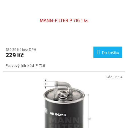
ů
MANN-FILTER P 716 1 ks
189,26 Kč bez DPH
Do košíku
229 Kč
Palivový filtr kód P 716
Kód:
1994