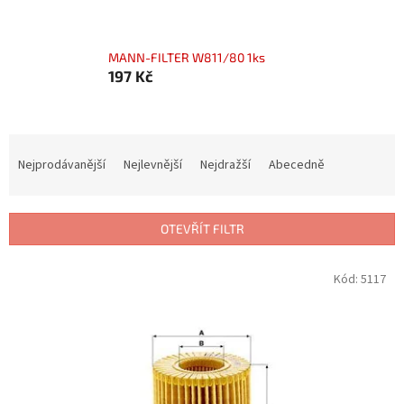
MANN-FILTER W811/80 1ks
197 Kč
Ř
a
Nejprodávanější
Nejlevnější
Nejdražší
Abecedně
z
e
n
OTEVŘÍT FILTR
í
p
V
Kód:
5117
r
ý
o
p
d
i
u
s
k
p
t
r
ů