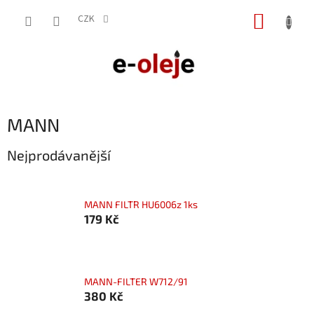
Přejít
NÁKUP
na
CZK
obsah
KOŠÍK
MANN
Nejprodávanější
MANN FILTR HU6006z 1ks
179 Kč
MANN-FILTER W712/91
380 Kč