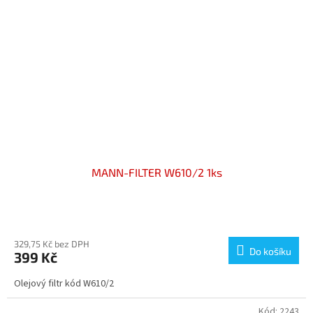
MANN-FILTER W610/2 1ks
Průměrné
hodnocení
produktu
329,75 Kč bez DPH
Do košíku
399 Kč
je
4,5
Olejový filtr kód W610/2
z
5
hvězdiček.
Kód:
2243