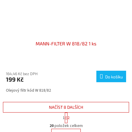
MANN-FILTER W 818/82 1 ks
164,46 Kč bez DPH
Do košíku
199 Kč
Olejový filtr kód W 818/82
NAČÍST 8 DALŠÍCH
S
1
2
t
O
r
20
položek celkem
v
á