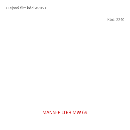
5,0
Olejový filtr kód W7053
z
5
hvězdiček.
Kód:
2240
MANN-FILTER MW 64