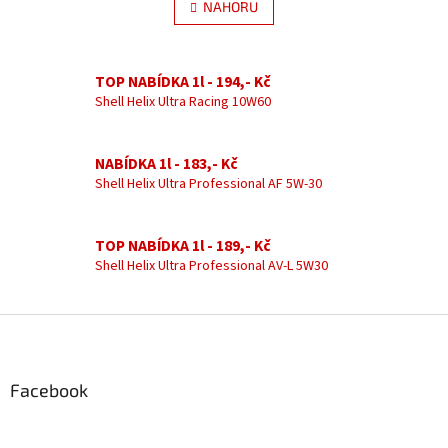
l
NAHORU
n
á
k
d
o
v
a
á
TOP NABÍDKA 1l - 194,- Kč
c
n
í
Shell Helix Ultra Racing 10W60
í
p
r
v
NABÍDKA 1l - 183,- Kč
k
Shell Helix Ultra Professional AF 5W-30
y
v
ý
TOP NABÍDKA 1l - 189,- Kč
p
Shell Helix Ultra Professional AV-L 5W30
i
s
u
Z
á
p
a
Facebook
t
í