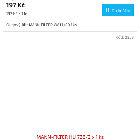
197 Kč
Do košíku
Měrná
197 Kč / 1 ks
cena:
Olejový filtr MANN-FILTER W811/80 1ks
Kód:
2258
MANN-FILTER HU 726/2 x 1 ks