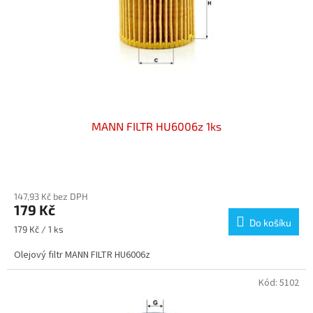
o
d
u
k
t
ů
MANN FILTR HU6006z 1ks
147,93 Kč bez DPH
179 Kč
Do košíku
Měrná
179 Kč / 1 ks
cena:
Olejový filtr MANN FILTR HU6006z
Kód:
5102