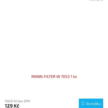
MANN-FILTER W 7053 1 ks
Průměrné
hodnocení
produktu
106,61 Kč bez DPH
Do košíku
129 Kč
je