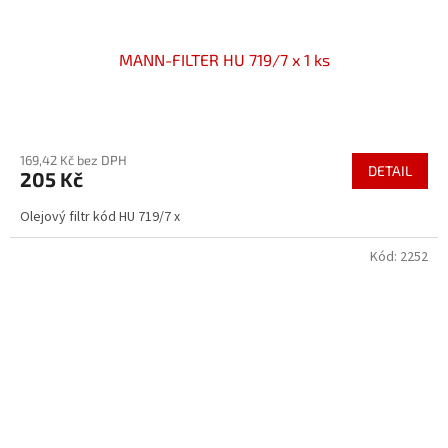
MANN-FILTER HU 719/7 x 1 ks
Průměrné
hodnocení
169,42 Kč bez DPH
produktu
DETAIL
205 Kč
je
4,0
Olejový filtr kód HU 719/7 x
z
5
Kód:
2252
hvězdiček.