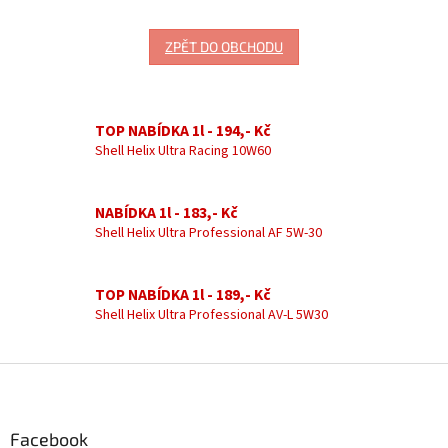
ZPĚT DO OBCHODU
TOP NABÍDKA 1l - 194,- Kč
Shell Helix Ultra Racing 10W60
NABÍDKA 1l - 183,- Kč
Shell Helix Ultra Professional AF 5W-30
TOP NABÍDKA 1l - 189,- Kč
Shell Helix Ultra Professional AV-L 5W30
Z
á
p
a
Facebook