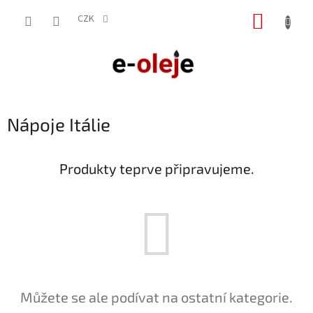
Přejít
NÁKUP
na
CZK
obsah
KOŠÍK
Nápoje Itálie
Produkty teprve připravujeme.
Můžete se ale podívat na ostatní kategorie.