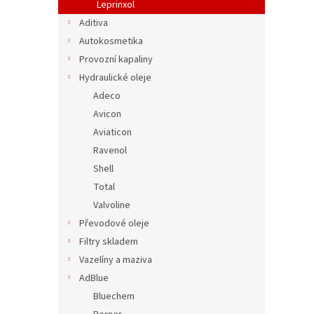
Leprinxol
Aditiva
Autokosmetika
Provozní kapaliny
Hydraulické oleje
Adeco
Avicon
Aviaticon
Ravenol
Shell
Total
Valvoline
Převodové oleje
Filtry skladem
Vazelíny a maziva
AdBlue
Bluechem