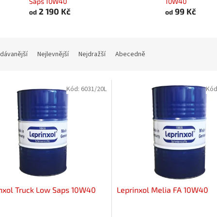
Saps 10W40
10W40
2 190 Kč
99 Kč
od
od
dávanější
Nejlevnější
Nejdražší
Abecedně
Kód:
6031/20L
Kód
nxol Truck Low Saps 10W40
Leprinxol Melia FA 10W40