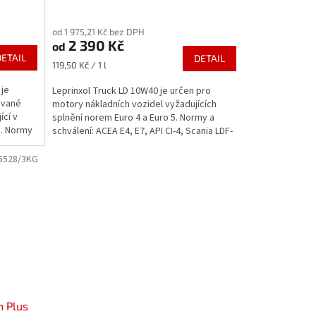
Průměrné
hodnocení
od 1 975,21 Kč bez DPH
produktu
2 390 Kč
od
je
DETAIL
DETAIL
5,0
Měrná
119,50 Kč / 1 l
z
cena:
5
 je
Leprinxol Truck LD 10W40 je určen pro
hvězdiček.
ované
motory nákladních vozidel vyžadujících
ící v
splnění norem Euro 4 a Euro 5. Normy a
h. Normy
schválení: ACEA E4, E7, API CI-4, Scania LDF-
3, Volvo VDS-3,...
5528/3KG
n Plus