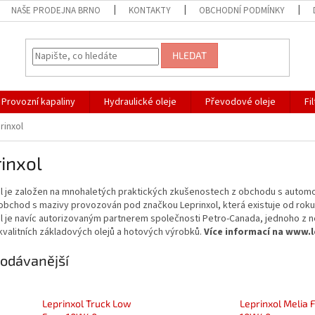
NAŠE PRODEJNA BRNO
KONTAKTY
OBCHODNÍ PODMÍNKY
HLEDAT
Provozní kapaliny
Hydraulické oleje
Převodové oleje
Fi
rinxol
inxol
ol je založen na mnohaletých praktických zkušenostech z obchodu s autom
obchod s mazivy provozován pod značkou Leprinxol, která existuje od roku
ol je navíc autorizovaným partnerem společnosti Petro-Canada, jednoho z 
valitních základových olejů a hotových výrobků.
Více informací na www.l
odávanější
Leprinxol Truck Low
Leprinxol Melia 