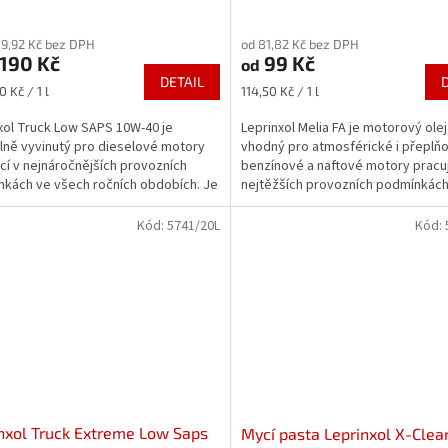
rné
Průměrné
cení
hodnocení
09,92 Kč bez DPH
od 81,82 Kč bez DPH
ktu
produktu
190 Kč
99 Kč
od
je
DETAIL
5,0
Měrná
0 Kč / 1 l
114,50 Kč / 1 l
z
cena:
5
xol Truck Low SAPS 10W-40 je
Leprinxol Melia FA je motorový olej
ček.
hvězdiček.
lně vyvinutý pro dieselové motory
vhodný pro atmosférické i přeplň
ící v nejnáročnějších provozních
benzínové a naftové motory pracuj
kách ve všech ročních obdobích. Je
nejtěžších provozních podmínkác
ro použití v...
a doporučení: ACEA...
Kód:
5741/20L
Kód:
nxol Truck Extreme Low Saps
Mycí pasta Leprinxol X-Clea