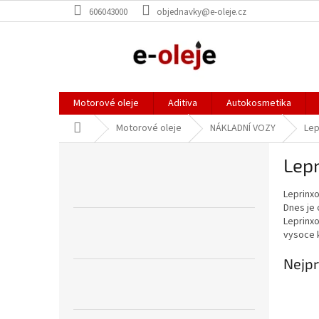
Přejít
606043000
objednavky@e-oleje.cz
na
obsah
Motorové oleje
Aditiva
Autokosmetika
Domů
Motorové oleje
NÁKLADNÍ VOZY
Lep
P
Lepr
o
s
Leprinx
t
Dnes je 
r
Leprinx
a
vysoce k
n
n
Nejpr
í
p
a