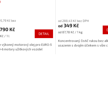
0
rné
Průměrné
cení
hodnocení
05,79 Kč bez
od 288,43 Kč bez DPH
ktu
produktu
349 Kč
od
je
790 Kč
5,0
Měrná
od 87,78 Kč / 1 kg
DETAIL
z
cena:
Kč / 1 l
5
Koncentrovaný čistič rukou bez al
ček.
hvězdiček.
 výkonný motorový olej pro EURO-5
usazenin s dvojím účinkem s vůni c
-6 motory užitkových vozidel
O
v
l
á
d
a
c
í
p
r
v