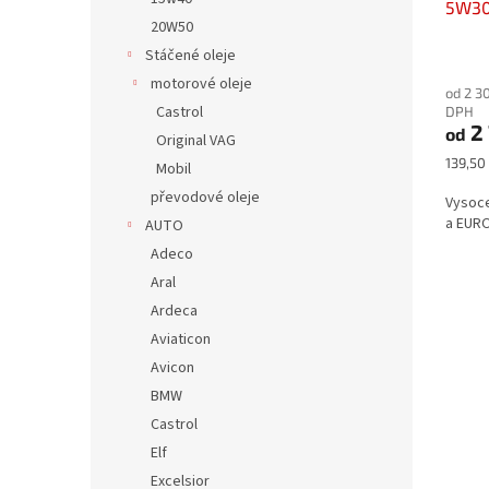
5W3
20W50
Průmě
Stáčené oleje
hodno
motorové oleje
od 2 3
produ
Castrol
DPH
je
2 
od
5,0
Original VAG
z
Měrná
139,50 
Mobil
5
cena:
převodové oleje
hvězdi
Vysoce
a EURO
AUTO
Adeco
Aral
Ardeca
Aviaticon
Avicon
BMW
Castrol
Elf
Excelsior