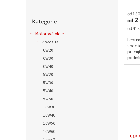
Průmě
hodno
od 1 8
produ
Přeskočit
2 
od
je
Kategorie
kategorie
5,0
Měrná
od 91,5
z
Motorové oleje
cena:
5
Leprin
Viskozita
hvězdi
speciá
0W20
pracuj
podmín
0W30
určen p
0W40
5W20
5W30
5W40
5W50
10W30
10W40
10W50
10W60
Lepri
15w40