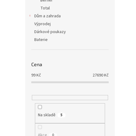
Berner
Total
Dům a zahrada
Výprodej
Dárkové poukazy
Baterie
Cena
99
Kč
27690
Kč
Na skladě
5
Akce
0