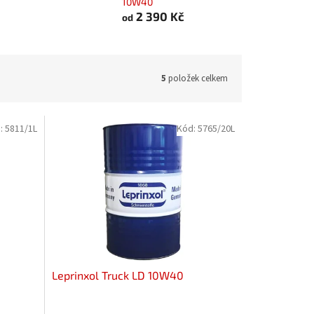
10W40
2 390 Kč
od
5
položek celkem
:
5811/1L
Kód:
5765/20L
Leprinxol Truck LD 10W40