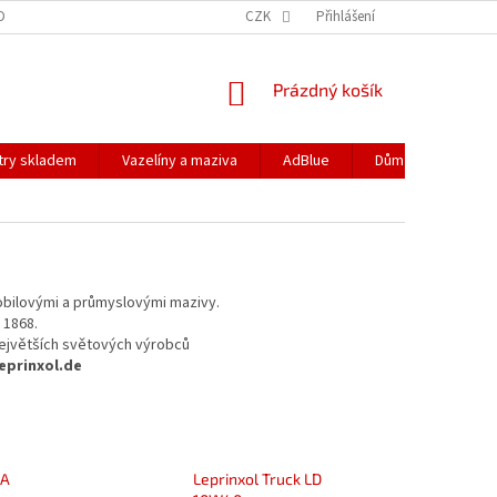
DOPRAVA
PODMÍNKY OCHRANY OSOBNÍCH ÚDAJŮ
CZK
Přihlášení
REKLAMACE
NÁKUPNÍ
Prázdný košík
KOŠÍK
ltry skladem
Vazelíny a maziva
AdBlue
Dům a zahrada
obilovými a průmyslovými mazivy.
 1868.
největších světových výrobců
eprinxol.de
FA
Leprinxol Truck LD