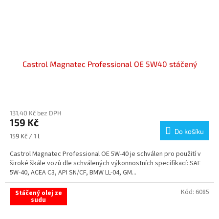
Castrol Magnatec Professional OE 5W40 stáčený
Průměrné
hodnocení
131,40 Kč bez DPH
produktu
159 Kč
je
Do košíku
4,0
Měrná
159 Kč / 1 l
z
cena:
5
Castrol Magnatec Professional OE 5W-40 je schválen pro použití v
hvězdiček.
široké škále vozů dle schválených výkonnostních specifikací: SAE
5W-40, ACEA C3, API SN/CF, BMW LL-04, GM...
Kód:
6085
Stáčený olej ze
sudu