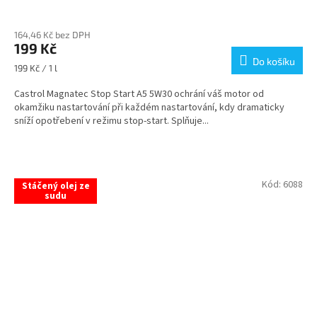
Průměrné
hodnocení
164,46 Kč bez DPH
produktu
199 Kč
je
Do košíku
5,0
Měrná
199 Kč / 1 l
z
cena:
5
Castrol Magnatec Stop Start A5 5W30 ochrání váš motor od
hvězdiček.
okamžiku nastartování při každém nastartování, kdy dramaticky
sníží opotřebení v režimu stop-start. Splňuje...
Kód:
6088
Stáčený olej ze
sudu