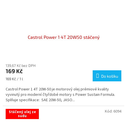
Castrol Power 1 4T 20W50 stáčený
Průměrné
hodnocení
139,67 Kč bez DPH
produktu
169 Kč
je
Do košíku
5,0
Měrná
169 Kč / 1 l
z
cena:
5
Castrol Power 1 4T 20W-50 je motorový olej prémiové kvality
hvězdiček.
vyvinutý pro moderní čtyřdobé motory s Power Sustain Formula.
Splňuje specifikace: SAE 20W-50, JASO...
Kód:
6094
Stáčený olej ze
sudu