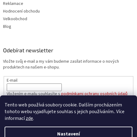
Reklamace
Hodnocení obchodu
Velkoobchod
Blog
Odebírat newsletter
Vložte svůj e-mail a my vám budeme zasílat informace o nových
produktech na našem e-shopu.
E-mail
Vložením e-mailu souhlasíte s
podmínkami ochrany osobních údajů
Tento web používá soubory cookie. Dalším procházením
PŘIHLÁSIT SE
tohoto webu vyjadřujete souhlas s jejich používáním.. Více
informací
zde
.
Nastavení
Vytvořil Shoptet