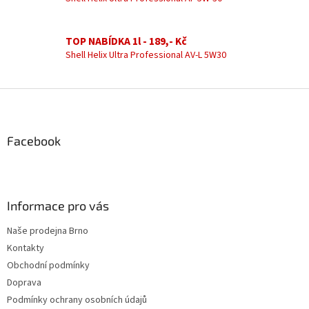
y
v
ý
TOP NABÍDKA 1l - 189,- Kč
p
Shell Helix Ultra Professional AV-L 5W30
i
s
u
Z
á
p
a
Facebook
t
í
Informace pro vás
Naše prodejna Brno
Kontakty
Obchodní podmínky
Doprava
Podmínky ochrany osobních údajů