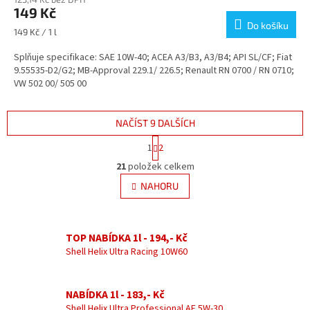
produktu
149 Kč
je
Do košíku
5,0
Měrná
149 Kč / 1 l
z
cena:
5
Splňuje specifikace: SAE 10W-40; ACEA A3/B3, A3/B4; API SL/CF; Fiat
hvězdiček.
9.55535-D2/G2; MB-Approval 229.1/ 226.5; Renault RN 0700 / RN 0710;
VW 502 00/ 505 00
NAČÍST 9 DALŠÍCH
S
1
2
t
O
r
21
položek celkem
v
á
l
NAHORU
n
á
k
d
o
v
a
á
TOP NABÍDKA 1l - 194,- Kč
c
n
í
Shell Helix Ultra Racing 10W60
í
p
r
v
NABÍDKA 1l - 183,- Kč
k
Shell Helix Ultra Professional AF 5W-30