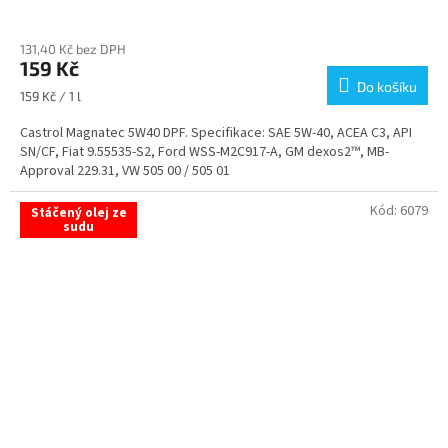
Průměrné
hodnocení
131,40 Kč bez DPH
produktu
159 Kč
je
Do košíku
5,0
Měrná
159 Kč / 1 l
z
cena:
5
Castrol Magnatec 5W40 DPF. Specifikace: SAE 5W-40, ACEA C3, API
hvězdiček.
SN/CF, Fiat 9.55535-S2, Ford WSS-M2C917-A, GM dexos2™, MB-
Approval 229.31, VW 505 00 / 505 01
Kód:
6079
Stáčený olej ze
sudu