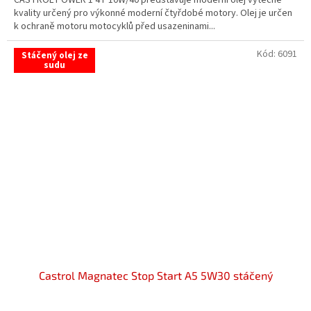
CASTROL POWER 1 4T 10W/40 představuje moderní olej výtečné
hvězdiček.
kvality určený pro výkonné moderní čtyřdobé motory. Olej je určen
k ochraně motoru motocyklů před usazeninami...
Kód:
6091
Stáčený olej ze
sudu
Castrol Magnatec Stop Start A5 5W30 stáčený