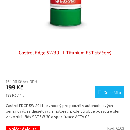
o
d
u
k
t
ů
Castrol Edge 5W30 LL Titanium FST stáčený
Průměrné
hodnocení
164,46 Kč bez DPH
produktu
199 Kč
je
Do košíku
5,0
Měrná
199 Kč / 1 l
z
cena:
5
Castrol EDGE 5W-30 LL je vhodný pro použití v automobilových
hvězdiček.
benzinových a dieselových motorech, kde výrobce požaduje olej
viskozitní třídy SAE 5W-30 a specifikace ACEA C3.
Kód:
6103
Stáčený olej ze