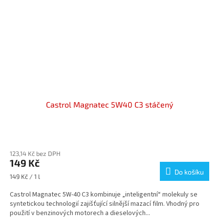
Castrol Magnatec 5W40 C3 stáčený
Průměrné
hodnocení
123,14 Kč bez DPH
produktu
149 Kč
je
Do košíku
5,0
Měrná
149 Kč / 1 l
z
cena:
5
Castrol Magnatec 5W-40 C3 kombinuje „inteligentní“ molekuly se
hvězdiček.
syntetickou technologií zajišťující silnější mazací film. Vhodný pro
použití v benzinových motorech a dieselových...