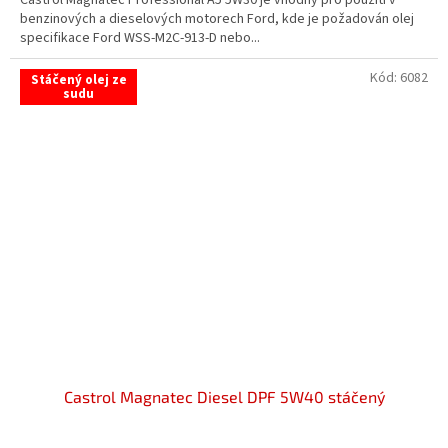
Castrol Magnatec Professional A5 5W30 je vhodný pro použití v
hvězdiček.
benzinových a dieselových motorech Ford, kde je požadován olej
specifikace Ford WSS-M2C-913-D nebo...
Kód:
6082
Stáčený olej ze
sudu
Castrol Magnatec Diesel DPF 5W40 stáčený