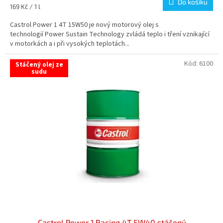
Do košíku
5,0
Měrná
169 Kč / 1 l
z
cena:
5
Castrol Power 1 4T 15W50 je nový motorový olej s
hvězdiček.
technologií Power Sustain Technology zvládá teplo i tření vznikající
v motorkách a i při vysokých teplotách...
Kód:
6100
Stáčený olej ze
sudu
Castrol Power 1 Racing 4T 5W40 stáčený