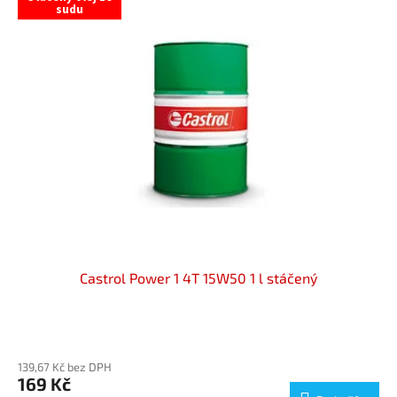
sudu
Castrol Power 1 4T 15W50 1 l stáčený
Průměrné
hodnocení
139,67 Kč bez DPH
produktu
169 Kč
je