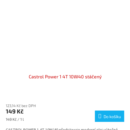
Castrol Power 1 4T 10W40 stáčený
Průměrné
hodnocení
123,14 Kč bez DPH
produktu
149 Kč
je
Do košíku
5,0
Měrná
149 Kč / 1 l
z
cena:
5