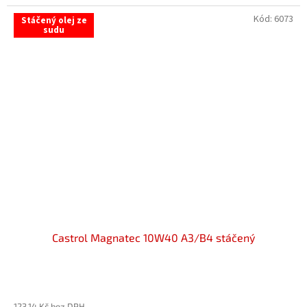
Kód:
6073
Stáčený olej ze
sudu
Castrol Magnatec 10W40 A3/B4 stáčený
Průměrné
hodnocení
123,14 Kč bez DPH