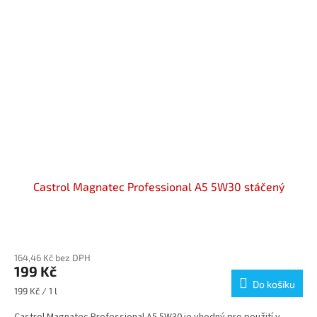
Castrol Magnatec Professional A5 5W30 stáčený
Průměrné
hodnocení
164,46 Kč bez DPH
produktu
199 Kč
je
Do košíku
5,0
Měrná
199 Kč / 1 l
z
cena:
5