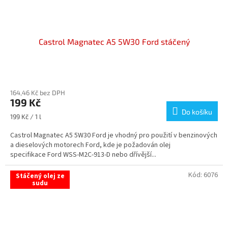
Castrol Magnatec A5 5W30 Ford stáčený
Průměrné
hodnocení
164,46 Kč bez DPH
produktu
199 Kč
je
Do košíku
5,0
Měrná
199 Kč / 1 l
z
cena:
5
Castrol Magnatec A5 5W30 Ford je vhodný pro použití v benzinových
hvězdiček.
a dieselových motorech Ford, kde je požadován olej
specifikace Ford WSS-M2C-913-D nebo dřívější...
Kód:
6076
Stáčený olej ze
sudu