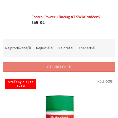
Castrol Power 1 Racing 4T 5W40 stáčený
159 Kč
Ř
a
Nejprodávanější
Nejlevnější
Nejdražší
Abecedně
z
e
n
OTEVŘÍT FILTR
í
p
V
Kód:
6058
r
Stáčený olej ze
ý
sudu
o
p
d
i
u
s
k
p
t
r
ů