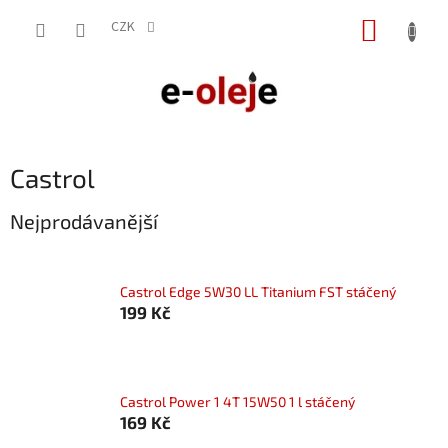
Přejít
NÁKUP
na
CZK
obsah
KOŠÍK
Castrol
Nejprodávanější
Castrol Edge 5W30 LL Titanium FST stáčený
199 Kč
Castrol Power 1 4T 15W50 1 l stáčený
169 Kč