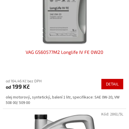
o
d
u
k
t
ů
VAG GS60577M2 Longlife IV FE 0W20
Průměrné
hodnocení
od 164,46 Kč bez DPH
produktu
DETAIL
199 Kč
od
je
3,5
olej motorový, syntetický, balení 1 litr, specifikace: SAE 0W-20, VW
z
508 00/ 509 00
5
hvězdiček.
Kód:
2861/5L