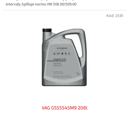
intervaly.Splňuje normu VW 508.00/509.00
hvězdiček.
Kód:
1535
VAG GS55545M9 208l
Průměrné