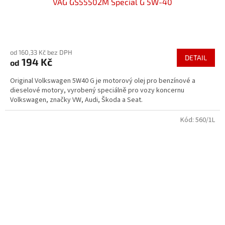
VAG GS55502M Special G 5W-40
Průměrné
hodnocení
od 160,33 Kč bez DPH
produktu
DETAIL
194 Kč
od
je
3,7
Original Volkswagen 5W40 G je motorový olej pro benzínové a
z
dieselové motory, vyrobený speciálně pro vozy koncernu
5
Volkswagen, značky VW, Audi, Škoda a Seat.
hvězdiček.
Kód:
560/1L