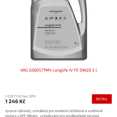
VAG GS60577M4 Longlife IV FE 0W20 5 l
Průměrné
hodnocení
1 029,75 Kč bez DPH
produktu
DETAIL
1 246 Kč
je
3,7
Vysoce výkonný, schválený pro moderní zážehové a vznětové
z
motory s DPF filtrem, vyžadovaný pro prodloužené servisní
5