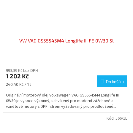
VW VAG GS55545M4 Longlife III FE 0W30 5l
Průměrné
hodnocení
993,39 Kč bez DPH
produktu
1 202 Kč
je
Do košíku
3,6
Měrná
240,40 Kč / 1 l
z
cena:
5
Originální motorový olej Volkswagen VAG GS55545M4 Longlife III
hvězdiček.
0W30 je vysoce výkonný, schválený pro moderní zážehové a
vznětové motory s DPF filtrem vyžadovaný pro prodloužené...
Kód:
566/1L