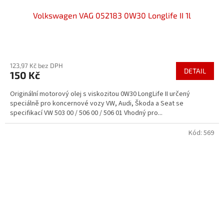
Volkswagen VAG 052183 0W30 Longlife II 1l
Průměrné
hodnocení
123,97 Kč bez DPH
produktu
DETAIL
150 Kč
je
5,0
Originální motorový olej s viskozitou 0W30 LongLife II určený
z
speciálně pro koncernové vozy VW, Audi, Škoda a Seat se
5
specifikací VW 503 00 / 506 00 / 506 01 Vhodný pro...
hvězdiček.
Kód:
569