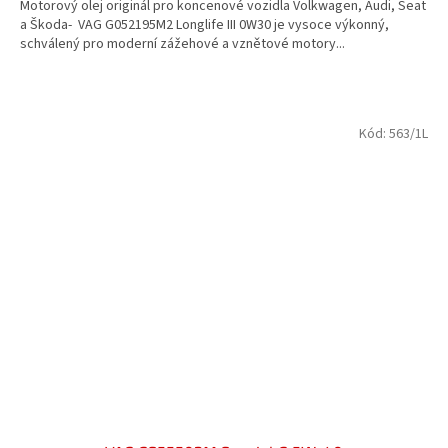
5
Motorový olej originál pro koncenové vozidla Volkwagen, Audi, Seat
hvězdiček.
a Škoda- VAG G052195M2 Longlife III 0W30 je vysoce výkonný,
schválený pro moderní zážehové a vznětové motory...
Kód:
563/1L