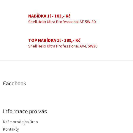
a
c
í
NABÍDKA 1l - 183,- Kč
p
Shell Helix Ultra Professional AF 5W-30
r
v
k
TOP NABÍDKA 1l - 189,- Kč
y
Shell Helix Ultra Professional AV-L 5W30
v
ý
p
Z
i
á
s
u
p
a
Facebook
t
í
Informace pro vás
Naše prodejna Brno
Kontakty