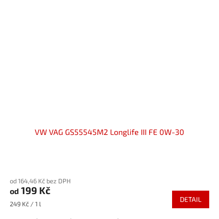
VW VAG GS55545M2 Longlife III FE 0W-30
Průměrné
hodnocení
od 164,46 Kč bez DPH
produktu
199 Kč
od
je
DETAIL
4,0
Měrná
249 Kč / 1 l
z
cena: