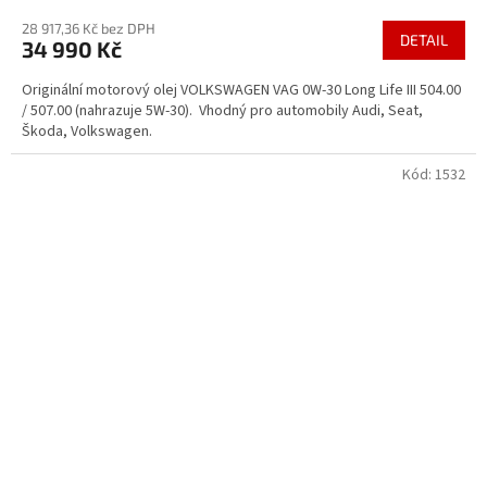
hodnocení
28 917,36 Kč bez DPH
produktu
DETAIL
34 990 Kč
je
4,3
Originální motorový olej VOLKSWAGEN VAG 0W-30 Long Life III 504.00
z
/ 507.00 (nahrazuje 5W-30). Vhodný pro automobily Audi, Seat,
5
Škoda, Volkswagen.
hvězdiček.
Kód:
1532