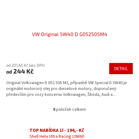
VW Original 5W40 D G052505M4
Průměrné
hodnocení
od 201,65 Kč bez DPH
produktu
DETAIL
244 Kč
od
je
3,4
Original Volkswagen D 052 505 M2, případně VW Special D 5W40 je
z
originální motorový olej pro dieselové motory, doporučený
5
především pro vozy koncernu Volkswagen, Škoda, Audi a...
hvězdiček.
8
položek celkem
O
v
l
á
TOP NABÍDKA 1l - 194,- Kč
d
Shell Helix Ultra Racing 10W60