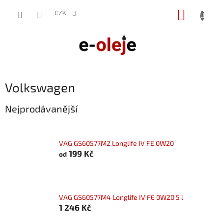
Přejít
NÁKUP
na
CZK
obsah
KOŠÍK
Volkswagen
Nejprodávanější
VAG GS60577M2 Longlife IV FE 0W20
199 Kč
od
VAG GS60577M4 Longlife IV FE 0W20 5 l
1 246 Kč