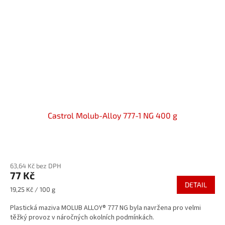
Castrol Molub-Alloy 777-1 NG 400 g
Průměrné
hodnocení
63,64 Kč bez DPH
produktu
77 Kč
je
DETAIL
4,7
Měrná
19,25 Kč / 100 g
z
cena:
5
Plastická maziva MOLUB ALLOY® 777 NG byla navržena pro velmi
hvězdiček.
těžký provoz v náročných okolních podmínkách.