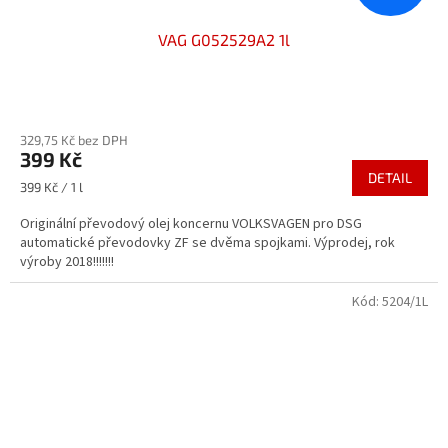
VAG G052529A2 1l
Průměrné
hodnocení
329,75 Kč bez DPH
produktu
399 Kč
je
DETAIL
3,2
Měrná
399 Kč / 1 l
z
cena:
5
Originální převodový olej koncernu VOLKSVAGEN pro DSG
hvězdiček.
automatické převodovky ZF se dvěma spojkami. Výprodej, rok
výroby 2018!!!!!!!
Kód:
5204/1L