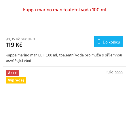
Kappa marino man toaletní voda 100 ml
Průměrné
hodnocení
produktu
98,35 Kč bez DPH
Do košíku
119 Kč
je
5,0
Kappa marino man EDT 100 ml, toalentní voda pro muže s příjemnou
z
osvěžující vůní
5
hvězdiček.
Kód:
5555
Akce
Výprodej