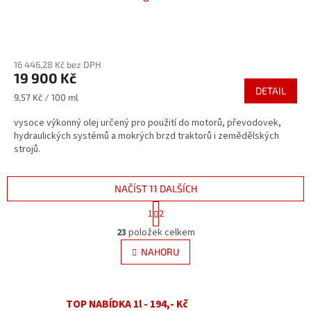
Průměrné
hodnocení
16 446,28 Kč bez DPH
produktu
19 900 Kč
je
DETAIL
5,0
Měrná
9,57 Kč / 100 ml
z
cena:
5
vysoce výkonný olej určený pro použití do motorů, převodovek,
hvězdiček.
hydraulických systémů a mokrých brzd traktorů i zemědělských
strojů.
NAČÍST 11 DALŠÍCH
S
1
2
t
O
r
23
položek celkem
v
á
l
NAHORU
n
á
k
d
o
v
a
á
TOP NABÍDKA 1l - 194,- Kč
c