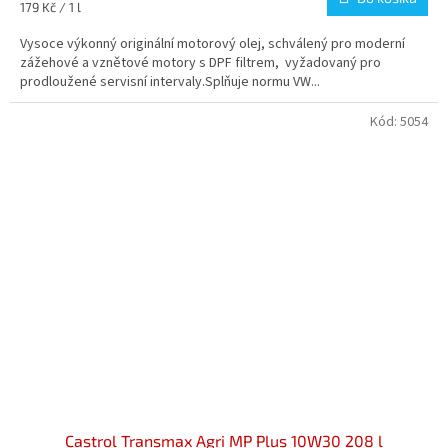
3,2
Měrná
179 Kč / 1 l
z
cena:
5
Vysoce výkonný originální motorový olej, schválený pro moderní
hvězdiček.
zážehové a vznětové motory s DPF filtrem, vyžadovaný pro
prodloužené servisní intervaly.Splňuje normu VW...
Kód:
5054
Castrol Transmax Agri MP Plus 10W30 208 l