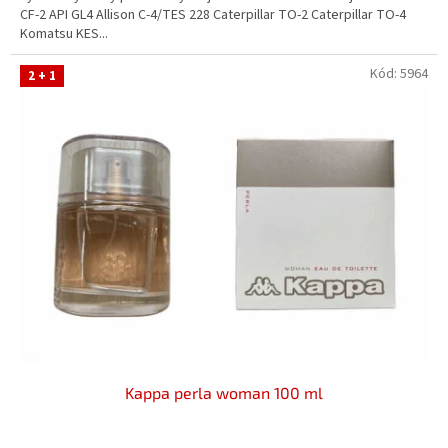
CF-2 API GL4 Allison C-4/TES 228 Caterpillar TO-2 Caterpillar TO-4
5
Komatsu KES...
hvězdiček.
Kód:
5964
2 + 1
Kappa perla woman 100 ml