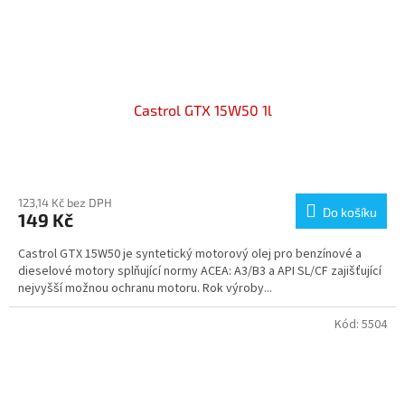
Castrol GTX 15W50 1l
Průměrné
hodnocení
produktu
123,14 Kč bez DPH
Do košíku
149 Kč
je
3,7
Castrol GTX 15W50 je syntetický motorový olej pro benzínové a
z
dieselové motory splňující normy ACEA: A3/B3 a API SL/CF zajišťující
5
nejvyšší možnou ochranu motoru. Rok výroby...
hvězdiček.
Kód:
5504