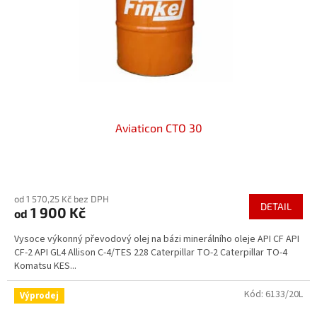
o
d
u
k
t
ů
Aviaticon CTO 30
Průměrné
hodnocení
od 1 570,25 Kč bez DPH
produktu
DETAIL
1 900 Kč
od
je
5,0
Vysoce výkonný převodový olej na bázi minerálního oleje API CF API
z
CF-2 API GL4 Allison C-4/TES 228 Caterpillar TO-2 Caterpillar TO-4
5
Komatsu KES...
hvězdiček.
Kód:
6133/20L
Výprodej