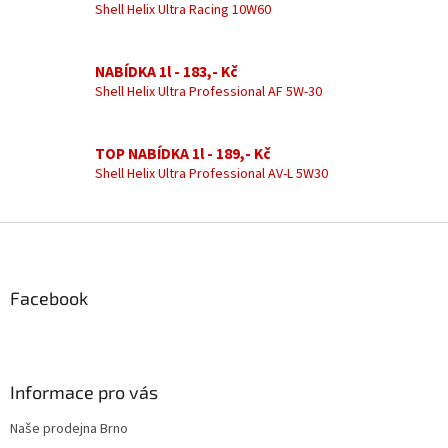
n
í
Shell Helix Ultra Racing 10W60
í
p
r
v
NABÍDKA 1l - 183,- Kč
k
Shell Helix Ultra Professional AF 5W-30
y
v
ý
TOP NABÍDKA 1l - 189,- Kč
p
Shell Helix Ultra Professional AV-L 5W30
i
s
u
Z
á
p
a
Facebook
t
í
Informace pro vás
Naše prodejna Brno