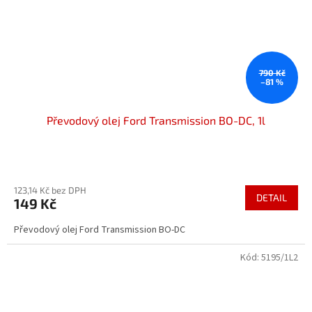
790 Kč
–81 %
Převodový olej Ford Transmission BO-DC, 1l
Průměrné
hodnocení
123,14 Kč bez DPH
produktu
DETAIL
149 Kč
je
3,0
Převodový olej Ford Transmission BO-DC
z
5
Kód:
5195/1L2
hvězdiček.