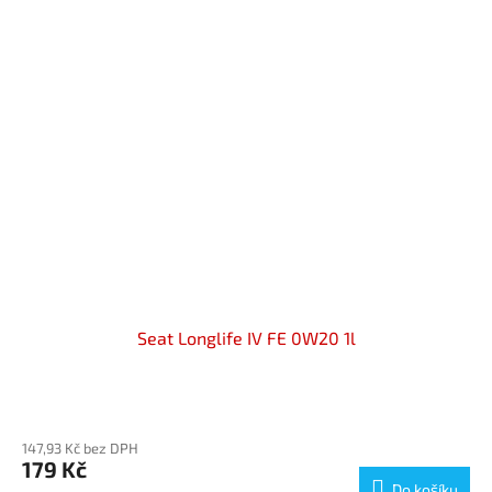
Seat Longlife IV FE 0W20 1l
Průměrné
hodnocení
147,93 Kč bez DPH
produktu
179 Kč
je
Do košíku