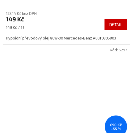
Průměrné
hodnocení
123,14 Kč bez DPH
produktu
149 Kč
je
DETAIL
3,3
Měrná
149 Kč / 1 l
z
cena:
5
Hypoidní převodový olej 80W-90 Mercedes-Benz A0019895803
hvězdiček.
Kód:
5297
890 Kč
–55 %