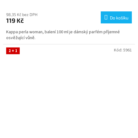
Průměrné
hodnocení
produktu
98,35 Kč bez DPH
Do košíku
119 Kč
je
5,0
Kappa perla woman, balení 100 ml je dámský parfém příjemné
z
osvěžující vůně.
5
hvězdiček.
Kód:
5961
2 + 1