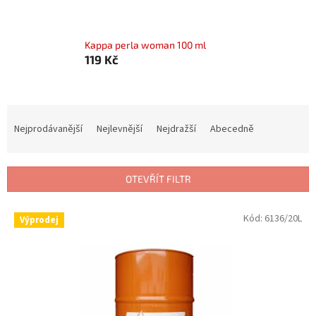
Kappa perla woman 100 ml
119 Kč
Ř
a
Nejprodávanější
Nejlevnější
Nejdražší
Abecedně
z
e
n
OTEVŘÍT FILTR
í
p
V
Kód:
6136/20L
r
Výprodej
ý
o
p
d
i
u
s
k
p
t
r
ů