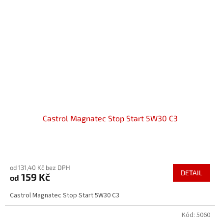
Castrol Magnatec Stop Start 5W30 C3
Průměrné
hodnocení
od 131,40 Kč bez DPH
produktu
DETAIL
159 Kč
od
je
3,7
Castrol Magnatec Stop Start 5W30 C3
z
5
Kód:
5060
hvězdiček.