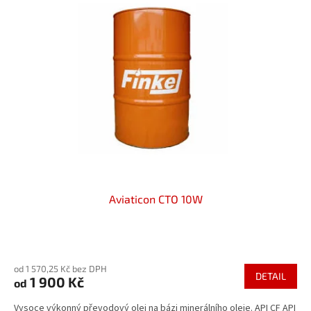
Aviaticon CTO 10W
Průměrné
hodnocení
od 1 570,25 Kč bez DPH
produktu
DETAIL
1 900 Kč
od
je
5,0
Vysoce výkonný převodový olej na bázi minerálního oleje. API CF API
z