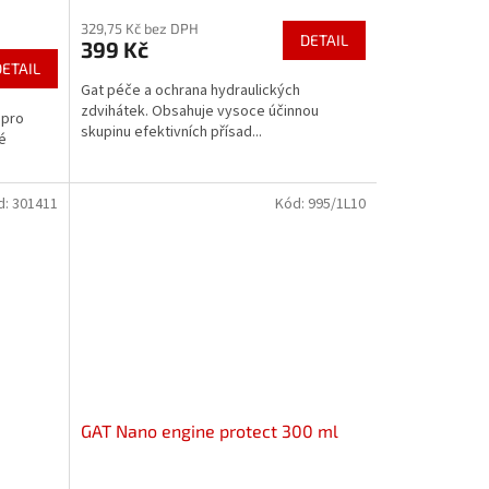
329,75 Kč bez DPH
DETAIL
399 Kč
DETAIL
Gat péče a ochrana hydraulických
zdvihátek. Obsahuje vysoce účinnou
 pro
skupinu efektivních přísad...
é
d:
301411
Kód:
995/1L10
GAT Nano engine protect 300 ml