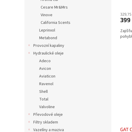
Cesare Mr&Mrs
329,75
Vinove
399
California Scents
Leprinxol
Zajišť
pohybl
Metabond
Provozní kapaliny
Hydraulické oleje
Adeco
Avicon
Aviaticon
Ravenol
Shell
Total
Valvoline
Převodové oleje
Filtry skladem
GAT C
Vazelíny a maziva