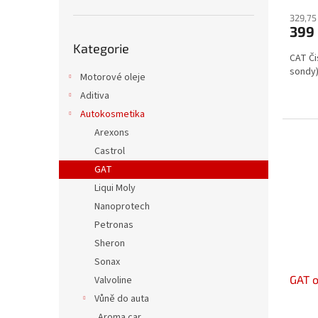
329,75
399
Přeskočit
Kategorie
kategorie
CAT Či
sondy)
Motorové oleje
Aditiva
Autokosmetika
Arexons
Castrol
GAT
Liqui Moly
Nanoprotech
Petronas
Sheron
Sonax
GAT o
Valvoline
Vůně do auta
Aroma car