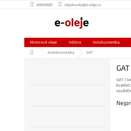
Přejít
606043000
objednavky@e-oleje.cz
na
obsah
Motorové oleje
Aditiva
Autokosmetika
Domů
Autokosmetika
GAT
P
GAT
o
s
GAT ( Ge
t
kvalitní
r
osvědče
a
n
Nejpr
n
í
p
a