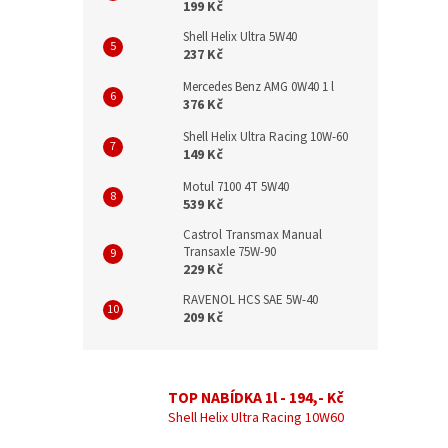
199 Kč
Shell Helix Ultra 5W40
237 Kč
Mercedes Benz AMG 0W40 1 l
376 Kč
Shell Helix Ultra Racing 10W-60
149 Kč
Motul 7100 4T 5W40
539 Kč
Castrol Transmax Manual
Transaxle 75W-90
229 Kč
RAVENOL HCS SAE 5W-40
209 Kč
TOP NABÍDKA 1l - 194,- Kč
Shell Helix Ultra Racing 10W60