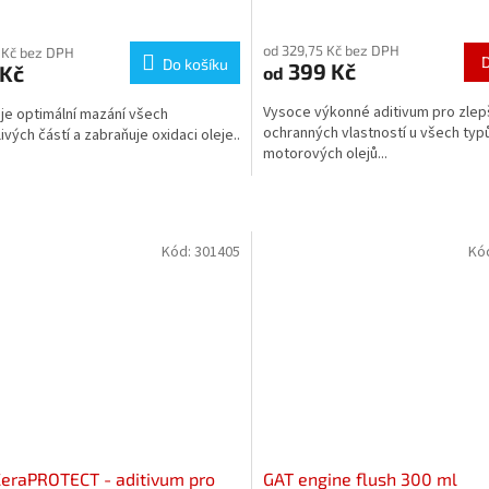
Průměrné
hodnocení
od 329,75 Kč bez DPH
produktu
 Kč bez DPH
Do košíku
399 Kč
 Kč
od
je
5,0
Vysoce výkonné aditivum pro zlep
uje optimální mazání všech
z
ochranných vlastností u všech typ
ivých částí a zabraňuje oxidaci oleje..
5
motorových olejů...
hvězdiček.
Kód:
301405
Kó
eraPROTECT - aditivum pro
GAT engine flush 300 ml