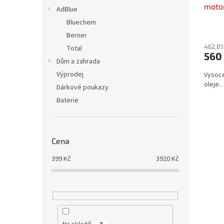
motor
AdBlue
Bluechem
Průmě
Berner
hodno
produ
462,81
Total
560
je
Dům a zahrada
4,0
Výprodej
Vysoce
z
oleje..
5
Dárkové poukazy
hvězdi
Baterie
Cena
399
Kč
3920
Kč