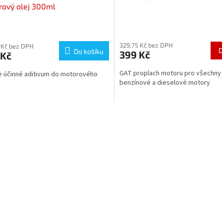
ový olej 300ml
rné
cení
329,75 Kč bez DPH
ktu
 Kč bez DPH
Do košíku
399 Kč
 Kč
GAT proplach motoru pro všechny
 účinné aditivum do motorového
benzínové a dieselové motory
ček.
O
v
l
á
d
a
c
í
p
r
v
k