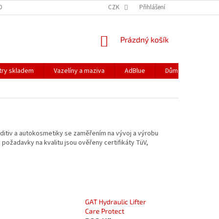
DOPRAVA
PODMÍNKY OCHRANY OSOBNÍCH ÚDAJŮ
CZK
Přihlášení
REKLAMACE
NÁKUPNÍ
Prázdný košík
KOŠÍK
ltry skladem
Vazelíny a maziva
AdBlue
Dům a zahrada
aditiv a autokosmetiky se zaměřením na vývoj a výrobu
 požadavky na kvalitu jsou ověřeny certifikáty TüV,
GAT Hydraulic Lifter
Care Protect