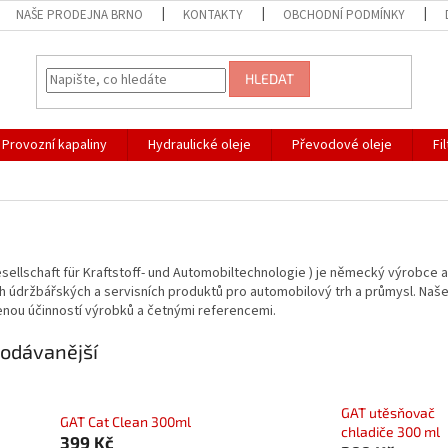
NAŠE PRODEJNA BRNO
KONTAKTY
OBCHODNÍ PODMÍNKY
HLEDAT
Provozní kapaliny
Hydraulické oleje
Převodové oleje
Fi
sellschaft für Kraftstoff- und Automobiltechnologie ) je německý výrobce 
ch údržbářských a servisních produktů pro automobilový trh a průmysl. Naše
nou účinností výrobků a četnými referencemi.
odávanější
GAT utěsňovač
GAT Cat Clean 300ml
chladiče 300 ml
399 Kč