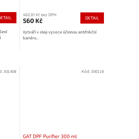
462,81 Kč bez DPH
DETAIL
DETAIL
560 Kč
šení
Vytváří v oleji vysoce účinnou antifrikční
ů
bariéru...
d:
301408
Kód:
300116
GAT DPF Purifier 300 ml