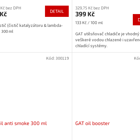
 Kč bez DPH
329,75 Kč bez DPH
DETAIL
 Kč
399 Kč
Měrná
133 Kč / 100 ml
stič (čistič katalyzátoru & lambda-
cena:
 300 ml
GAT utěsňovač chladiče je vhodný
veškeré vodou chlazené i uzavřen
chladící systémy.
Kód:
300119
Kó
il anti smoke 300 ml
GAT oil booster