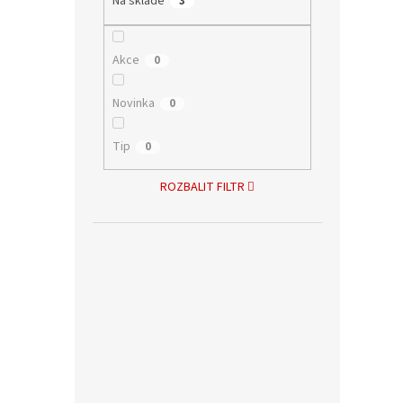
Na skladě
3
Akce
0
Novinka
0
Tip
0
ROZBALIT FILTR