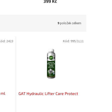
399 Kč
9
položek celkem
Kód:
2423
Kód:
995/1L11
 ml
GAT Hydraulic Lifter Care Protect