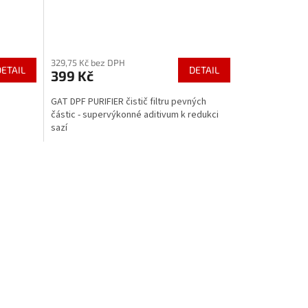
329,75 Kč bez DPH
DETAIL
DETAIL
399 Kč
GAT DPF PURIFIER čistič filtru pevných
částic - supervýkonné aditivum k redukci
sazí