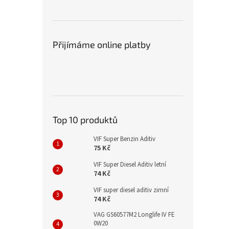
Přijímáme online platby
Top 10 produktů
VIF Super Benzin Aditiv
75 Kč
VIF Super Diesel Aditiv letní
74 Kč
VIF super diesel aditiv zimní
74 Kč
VAG GS60577M2 Longlife IV FE
0W20