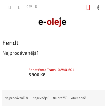
Přejít
NÁKUP
na
CZK
obsah
KOŠÍK
Fendt
Nejprodávanější
Fendt Extra Trans 10W40, 60 l
5 900 Kč
Ř
a
Nejprodávanější
Nejlevnější
Nejdražší
Abecedně
z