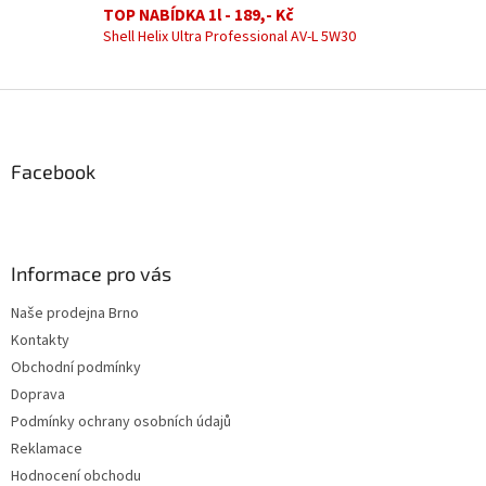
k
TOP NABÍDKA 1l - 189,- Kč
y
Shell Helix Ultra Professional AV-L 5W30
v
ý
p
Z
i
á
s
u
p
a
Facebook
t
í
Informace pro vás
Naše prodejna Brno
Kontakty
Obchodní podmínky
Doprava
Podmínky ochrany osobních údajů
Reklamace
Hodnocení obchodu