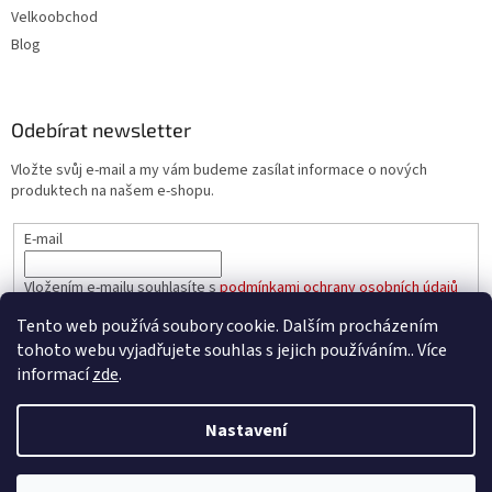
Velkoobchod
Blog
Odebírat newsletter
Vložte svůj e-mail a my vám budeme zasílat informace o nových
produktech na našem e-shopu.
E-mail
Vložením e-mailu souhlasíte s
podmínkami ochrany osobních údajů
Tento web používá soubory cookie. Dalším procházením
PŘIHLÁSIT SE
tohoto webu vyjadřujete souhlas s jejich používáním.. Více
informací
zde
.
Nastavení
Vytvořil Shoptet