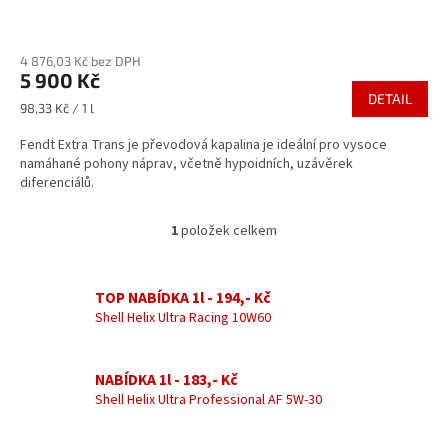
Průměrné
hodnocení
4 876,03 Kč bez DPH
produktu
5 900 Kč
je
DETAIL
5,0
Měrná
98,33 Kč / 1 l
z
cena:
5
Fendt Extra Trans je převodová kapalina je ideální pro vysoce
hvězdiček.
namáhané pohony náprav, včetně hypoidních, uzávěrek
diferenciálů.
1
položek celkem
O
v
l
á
TOP NABÍDKA 1l - 194,- Kč
d
Shell Helix Ultra Racing 10W60
a
c
í
NABÍDKA 1l - 183,- Kč
p
Shell Helix Ultra Professional AF 5W-30
r
v