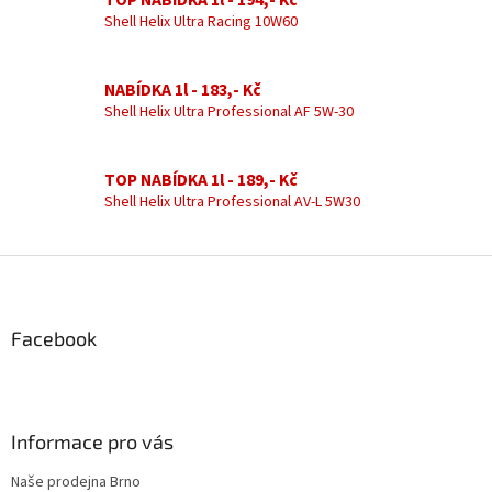
c
n
í
Shell Helix Ultra Racing 10W60
í
p
r
v
NABÍDKA 1l - 183,- Kč
k
Shell Helix Ultra Professional AF 5W-30
y
v
ý
TOP NABÍDKA 1l - 189,- Kč
p
Shell Helix Ultra Professional AV-L 5W30
i
s
u
Z
á
p
a
Facebook
t
í
Informace pro vás
Naše prodejna Brno