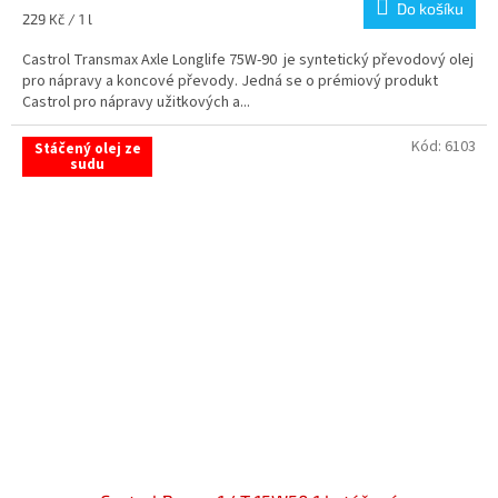
Do košíku
5,0
Měrná
229 Kč / 1 l
z
cena:
5
Castrol Transmax Axle Longlife 75W-90 je syntetický převodový olej
hvězdiček.
pro nápravy a koncové převody. Jedná se o prémiový produkt
Castrol pro nápravy užitkových a...
Kód:
6103
Stáčený olej ze
sudu