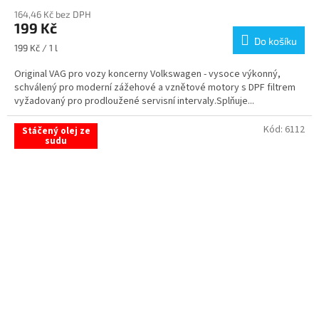
hodnocení
164,46 Kč bez DPH
produktu
199 Kč
je
Do košíku
4,5
Měrná
199 Kč / 1 l
z
cena:
5
Original VAG pro vozy koncerny Volkswagen - vysoce výkonný,
hvězdiček.
schválený pro moderní zážehové a vznětové motory s DPF filtrem
vyžadovaný pro prodloužené servisní intervaly.Splňuje...
Kód:
6112
Stáčený olej ze
sudu