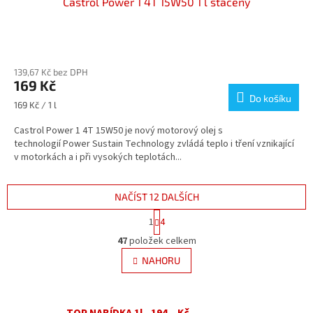
Castrol Power 1 4T 15W50 1 l stáčený
Průměrné
hodnocení
139,67 Kč bez DPH
produktu
169 Kč
je
Do košíku
5,0
Měrná
169 Kč / 1 l
z
cena:
5
Castrol Power 1 4T 15W50 je nový motorový olej s
hvězdiček.
technologií Power Sustain Technology zvládá teplo i tření vznikající
v motorkách a i při vysokých teplotách...
NAČÍST 12 DALŠÍCH
S
1
4
t
O
r
47
položek celkem
v
á
l
NAHORU
n
á
k
d
o
v
a
á
TOP NABÍDKA 1l - 194,- Kč