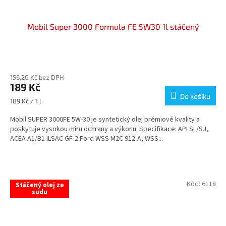
Mobil Super 3000 Formula FE 5W30 1l stáčený
Průměrné
hodnocení
156,20 Kč bez DPH
produktu
189 Kč
je
Do košíku
4,0
Měrná
189 Kč / 1 l
z
cena:
5
Mobil SUPER 3000FE 5W-30 je syntetický olej prémiové kvality a
hvězdiček.
poskytuje vysokou míru ochrany a výkonu. Specifikace: API SL/SJ,
ACEA A1/B1 ILSAC GF-2 Ford WSS M2C 912-A, WSS...
Kód:
6118
Stáčený olej ze
sudu