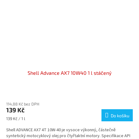
Shell Advance AX7 10W40 1 l stáčený
Průměrné
hodnocení
114,88 Kč bez DPH
produktu
139 Kč
je
Do košíku
4,3
Měrná
139 Kč / 1 l
z
cena:
5
Shell ADVANCE AX7 4T 10W-40 je vysoce výkonný, částečně
hvězdiček.
syntetický motocyklový olej pro čtyřtaktní motory. Specifikace API