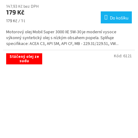
hodnocení
147,93 Kč bez DPH
produktu
179 Kč
je
Do košíku
4,5
Měrná
179 Kč / 1 l
z
cena:
5
Motorový olej Mobil Super 3000 XE 5W-30 je moderní vysoce
hvězdiček.
výkonný syntetický olej s nízkým obsahem popela. Splňuje
specifikace: ACEA C3, API SM, API CF, MB - 229.31/229.51, VW...
Kód:
6121
Stáčený olej ze
sudu