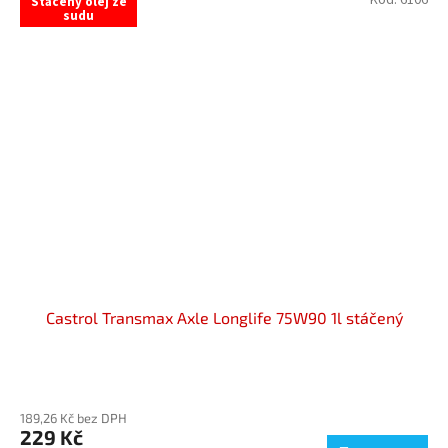
Stáčený olej ze
sudu
Castrol Transmax Axle Longlife 75W90 1l stáčený
Průměrné
hodnocení
189,26 Kč bez DPH
produktu
229 Kč
je