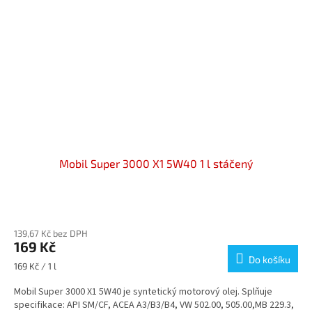
Mobil Super 3000 X1 5W40 1 l stáčený
Průměrné
hodnocení
139,67 Kč bez DPH
produktu
169 Kč
je
Do košíku
5,0
Měrná
169 Kč / 1 l
z
cena:
5
Mobil Super 3000 X1 5W40 je syntetický motorový olej. Splňuje
hvězdiček.
specifikace: API SM/CF, ACEA A3/B3/B4, VW 502.00, 505.00,MB 229.3,