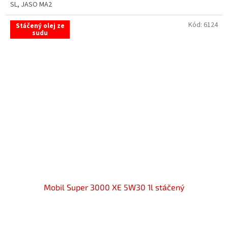
SL, JASO MA2
Kód:
6124
Stáčený olej ze
sudu
Mobil Super 3000 XE 5W30 1l stáčený
Průměrné