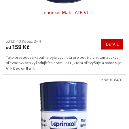
Leprinxol Matic ATF VI
Průměrné
hodnocení
od 131,40 Kč bez DPH
produktu
DETAIL
159 Kč
od
je
5,0
Tato převodová kapalina byla vyvinuta pro použití v automatických
z
převodovkách vyžadujících normu ATF, která převyšuje a nahrazuje
5
ATF Dexron II a III.
hvězdiček.
Kód:
6164/1L