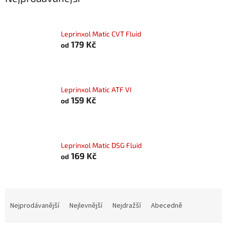
Leprinxol Matic CVT Fluid
179 Kč
od
Leprinxol Matic ATF VI
159 Kč
od
Leprinxol Matic DSG Fluid
169 Kč
od
Ř
a
Nejprodávanější
Nejlevnější
Nejdražší
Abecedně
z