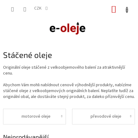
Přejít
NÁKUP
na
CZK
obsah
KOŠÍK
Stáčené oleje
Originální oleje stáčené z velkoobjemového balení za atraktivnější
cenu.
Abychom Vám mohli nabídnout cenově výhodnější produkty, nabízíme
stáčené oleje z velkoobjemových originálních balení. Neplatíte tudíž za
originální obal, ale dostáváte stejný produkt, za daleko příznivější cenu.
motorové oleje
převodové oleje
Nejprodávanější