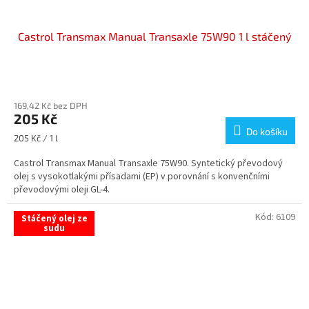
Castrol Transmax Manual Transaxle 75W90 1 l stáčený
Průměrné
hodnocení
169,42 Kč bez DPH
produktu
205 Kč
je
Do košíku
5,0
Měrná
205 Kč / 1 l
z
cena:
5
Castrol Transmax Manual Transaxle 75W90. Syntetický převodový
hvězdiček.
olej s vysokotlakými přísadami (EP) v porovnání s konvenčními
převodovými oleji GL-4.
Kód:
6109
Stáčený olej ze
sudu