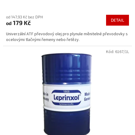
Průměrné
hodnocení
od 147,93 Kč bez DPH
produktu
DETAIL
179 Kč
od
je
5,0
Univerzální ATF převodový olej pro plynule měnitelné převodovky s
z
ocelovými tlačnými řemeny nebo řetězy.
5
hvězdiček.
Kód:
6167/1L