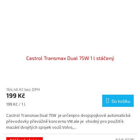
Castrol Transmax Dual 75W 1 l stáčený
Průměrné
hodnocení
164,46 Kč bez DPH
produktu
199 Kč
je
Do košíku
5,0
Měrná
199 Kč / 1 l
z
cena:
5
Castrol Transmax Dual 75W je určenpro dvojspojkové automatické
hvězdiček.
převodovky převážně koncernu VW.ale je vhodný pro použití k
mazání dvojitých spojek vozů Volvo,...
Kód:
6106