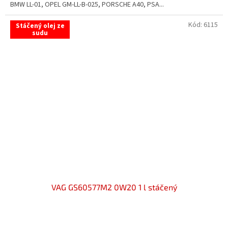
BMW LL-01, OPEL GM-LL-B-025, PORSCHE A40, PSA...
Kód:
6115
Stáčený olej ze
sudu
VAG GS60577M2 0W20 1 l stáčený
Průměrné