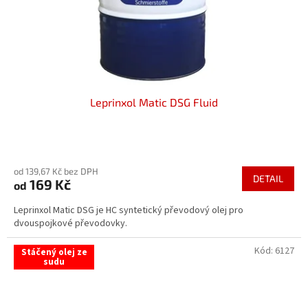
Leprinxol Matic DSG Fluid
Průměrné
hodnocení
od 139,67 Kč bez DPH
produktu
DETAIL
169 Kč
od
je
5,0
Leprinxol Matic DSG je HC syntetický převodový olej pro
z
dvouspojkové převodovky.
5
hvězdiček.
Kód:
6127
Stáčený olej ze
sudu