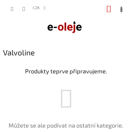
Přejít
NÁKUP
na
CZK
obsah
KOŠÍK
Valvoline
Produkty teprve připravujeme.
Můžete se ale podívat na ostatní kategorie.