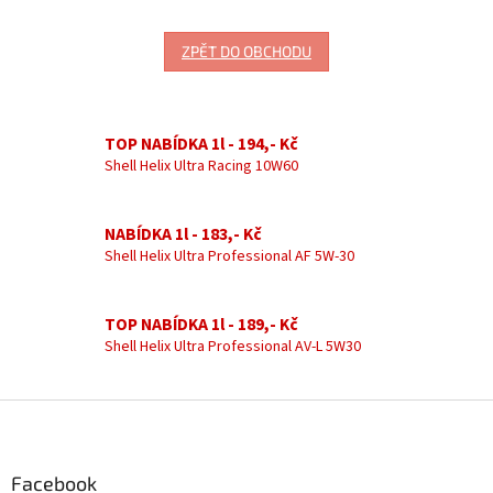
ZPĚT DO OBCHODU
TOP NABÍDKA 1l - 194,- Kč
Shell Helix Ultra Racing 10W60
NABÍDKA 1l - 183,- Kč
Shell Helix Ultra Professional AF 5W-30
TOP NABÍDKA 1l - 189,- Kč
Shell Helix Ultra Professional AV-L 5W30
Z
á
p
a
Facebook