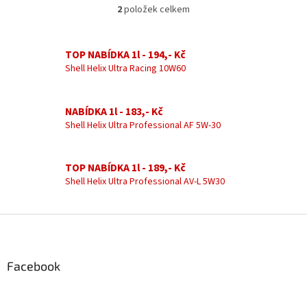
2
položek celkem
O
v
l
á
TOP NABÍDKA 1l - 194,- Kč
d
Shell Helix Ultra Racing 10W60
a
c
í
NABÍDKA 1l - 183,- Kč
p
Shell Helix Ultra Professional AF 5W-30
r
v
k
TOP NABÍDKA 1l - 189,- Kč
y
Shell Helix Ultra Professional AV-L 5W30
v
ý
p
Z
i
á
s
u
p
a
Facebook
t
í