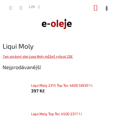
Přejít
NÁKUP
na
CZK
obsah
KOŠÍK
Liqui Moly
Ten správný olej Liqui Moly můžeš vybrat ZDE
Nejprodávanější
Liqui Moly 2315 Top Tec 4600 5W30 1 l
397 Kč
Liqui Moly Top Tec 4500 2317 1 l