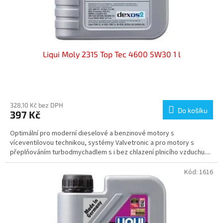
k
t
ů
Liqui Moly 2315 Top Tec 4600 5W30 1 l
328,10 Kč bez DPH
Do košíku
397 Kč
Optimální pro moderní dieselové a benzinové motory s
víceventilovou technikou, systémy Valvetronic a pro motory s
přeplňováním turbodmychadlem s i bez chlazení plnicího vzduchu....
Kód:
1616