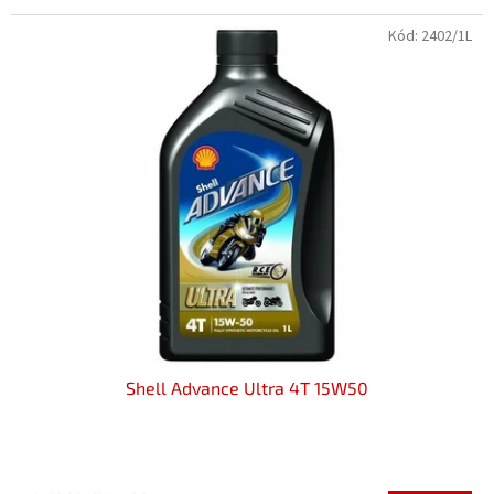
Kód:
2402/1L
Shell Advance Ultra 4T 15W50
Průměrné
hodnocení