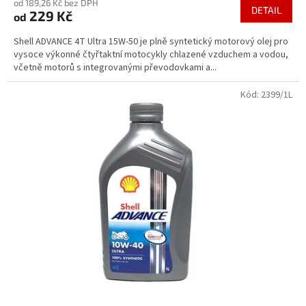
od 189,26 Kč bez DPH
produktu
DETAIL
229 Kč
od
je
3,6
Shell ADVANCE 4T Ultra 15W-50 je plně syntetický motorový olej pro
z
vysoce výkonné čtyřtaktní motocykly chlazené vzduchem a vodou,
5
včetně motorů s integrovanými převodovkami a...
hvězdiček.
Kód:
2399/1L