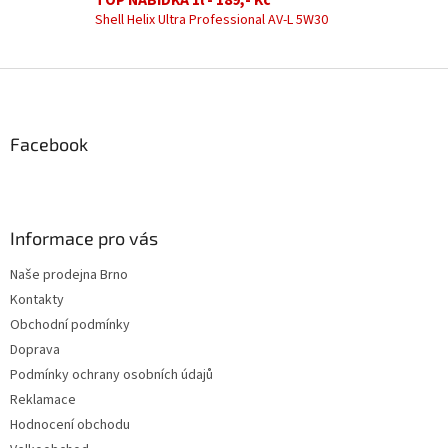
TOP NABÍDKA 1l - 189,- Kč
y
Shell Helix Ultra Professional AV-L 5W30
v
ý
p
Z
i
á
s
u
p
a
Facebook
t
í
Informace pro vás
Naše prodejna Brno
Kontakty
Obchodní podmínky
Doprava
Podmínky ochrany osobních údajů
Reklamace
Hodnocení obchodu