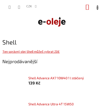
Přejít
NÁKUP
na
CZK
obsah
KOŠÍK
Shell
Ten správný olej Shell můžeš vybrat ZDE
Nejprodávanější
Shell Advance AX7 10W40 1 l stáčený
139 Kč
Shell Advance Ultra 4T 15W50