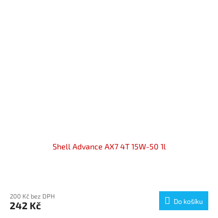
Shell Advance AX7 4T 15W-50 1l
Průměrné
hodnocení
produktu
200 Kč bez DPH
Do košíku
242 Kč
je
5,0