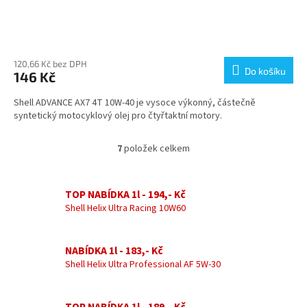
Průměrné
hodnocení
produktu
120,66 Kč bez DPH
Do košíku
146 Kč
je
4,6
Shell ADVANCE AX7 4T 10W-40 je vysoce výkonný, částečně
z
syntetický motocyklový olej pro čtyřtaktní motory.
5
hvězdiček.
7
položek celkem
O
v
l
á
TOP NABÍDKA 1l - 194,- Kč
d
Shell Helix Ultra Racing 10W60
a
c
í
NABÍDKA 1l - 183,- Kč
p
Shell Helix Ultra Professional AF 5W-30
r
v
k