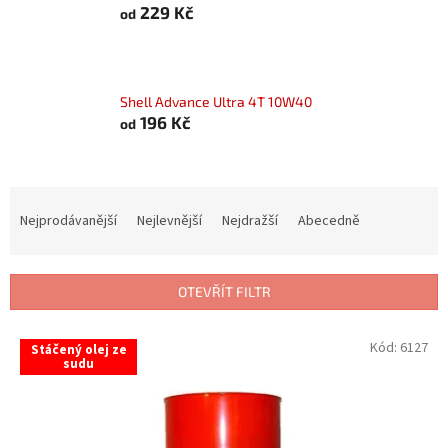
229 Kč
od
Shell Advance Ultra 4T 10W40
196 Kč
od
Ř
a
Nejprodávanější
Nejlevnější
Nejdražší
Abecedně
z
e
n
OTEVŘÍT FILTR
í
p
V
Kód:
6127
r
Stáčený olej ze
ý
sudu
o
p
d
i
u
s
k