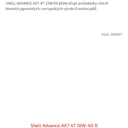
SHELL ADVANCE AX7 4T 15W/50 překračuje požadavky všech
z
hlavních japonských i evropských výrobců motocyklů.
5
hvězdiček.
Kód:
300407
Shell Advance AX7 4T 10W-40 1l