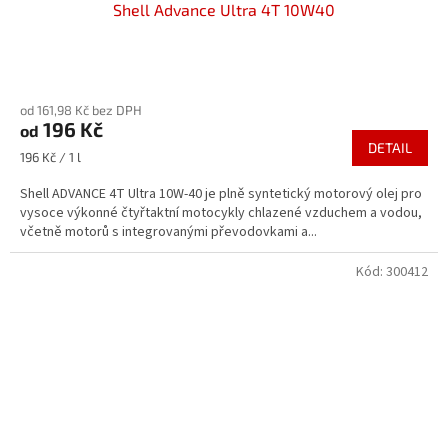
Shell Advance Ultra 4T 10W40
Průměrné
hodnocení
od 161,98 Kč bez DPH
produktu
196 Kč
od
je
DETAIL
4,0
Měrná
196 Kč / 1 l
z
cena:
5
Shell ADVANCE 4T Ultra 10W-40 je plně syntetický motorový olej pro
hvězdiček.
vysoce výkonné čtyřtaktní motocykly chlazené vzduchem a vodou,
včetně motorů s integrovanými převodovkami a...
Kód:
300412