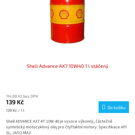
p
t
r
ů
o
d
u
k
t
ů
Shell Advance AX7 10W40 1 l stáčený
Průměrné
hodnocení
114,88 Kč bez DPH
produktu
139 Kč
je
Do košíku
4,3
Měrná
139 Kč / 1 l
z
cena:
5
Shell ADVANCE AX7 4T 10W-40 je vysoce výkonný, částečně
hvězdiček.
syntetický motocyklový olej pro čtyřtaktní motory. Specifikace API
SL, JASO MA2