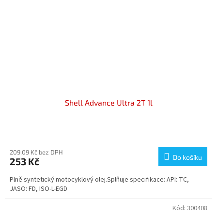
Shell Advance Ultra 2T 1l
Průměrné
hodnocení
produktu
209,09 Kč bez DPH
Do košíku
253 Kč
je
3,5
Plně syntetický motocyklový olej.Splňuje specifikace: API: TC,
z
JASO: FD, ISO-L-EGD
5
hvězdiček.
Kód:
300408