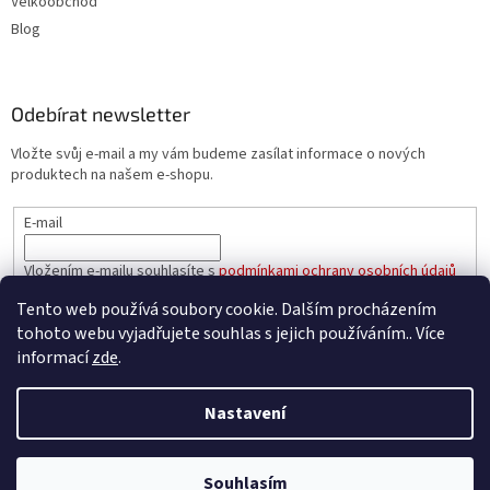
Velkoobchod
Blog
Odebírat newsletter
Vložte svůj e-mail a my vám budeme zasílat informace o nových
produktech na našem e-shopu.
E-mail
Vložením e-mailu souhlasíte s
podmínkami ochrany osobních údajů
Tento web používá soubory cookie. Dalším procházením
PŘIHLÁSIT SE
tohoto webu vyjadřujete souhlas s jejich používáním.. Více
informací
zde
.
Nastavení
Vytvořil Shoptet
Souhlasím
Copyright 2026
e-oleje.cz
. Všechna práva vyhrazena.