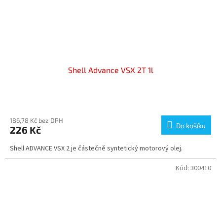
Shell Advance VSX 2T 1l
Průměrné
hodnocení
produktu
186,78 Kč bez DPH
Do košíku
226 Kč
je
5,0
Shell ADVANCE VSX 2 je částečně syntetický motorový olej.
z
5
hvězdiček.
Kód:
300410