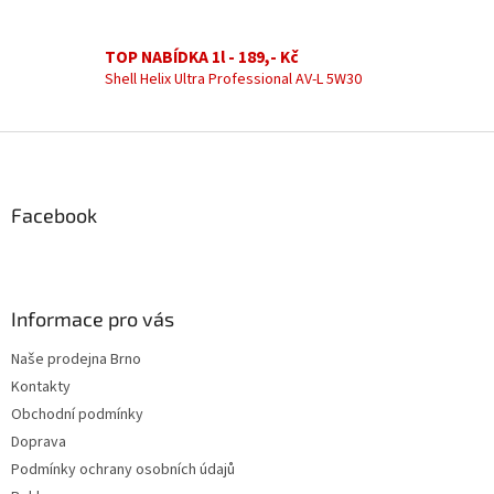
v
k
TOP NABÍDKA 1l - 189,- Kč
y
Shell Helix Ultra Professional AV-L 5W30
v
ý
p
Z
i
á
s
u
p
a
Facebook
t
í
Informace pro vás
Naše prodejna Brno
Kontakty
Obchodní podmínky
Doprava
Podmínky ochrany osobních údajů