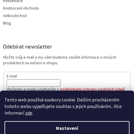
Reklamace
Hodnocení obchodu
Velkoobchod
Blog
Odebírat newsletter
Vložte svůj e-mail a my vám budeme zasílat informace o nových
produktech na našem e-shopu.
E-mail
Vložením e-mailu souhlasíte s
podmínkami ochrany osobních údajů
Tento web používá soubory cookie. Dalším procházením
PŘIHLÁSIT SE
tohoto webu vyjadřujete souhlas s jejich používáním.. Více
informací
zde
.
Nastavení
Vytvořil Shoptet