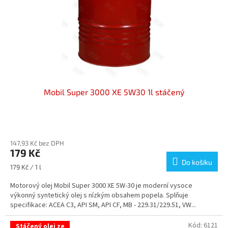
o
d
u
k
t
ů
Mobil Super 3000 XE 5W30 1l stáčený
Průměrné
hodnocení
147,93 Kč bez DPH
produktu
179 Kč
je
Do košíku
4,5
Měrná
179 Kč / 1 l
z
cena:
5
Motorový olej Mobil Super 3000 XE 5W-30 je moderní vysoce
hvězdiček.
výkonný syntetický olej s nízkým obsahem popela. Splňuje
specifikace: ACEA C3, API SM, API CF, MB - 229.31/229.51, VW...
Kód:
6121
Stáčený olej ze