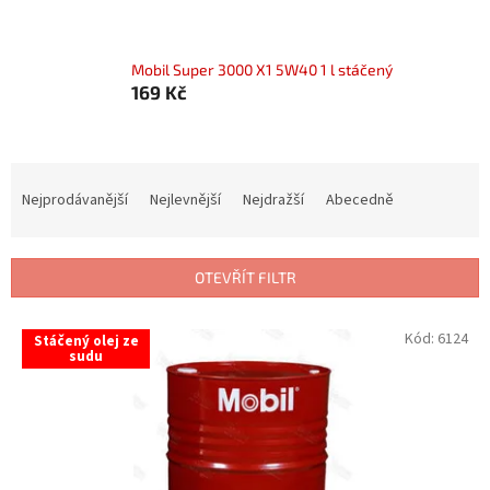
Mobil Super 3000 X1 5W40 1 l stáčený
169 Kč
Ř
a
Nejprodávanější
Nejlevnější
Nejdražší
Abecedně
z
e
n
OTEVŘÍT FILTR
í
p
V
Kód:
6124
r
Stáčený olej ze
ý
sudu
o
p
d
i
u
s
k
p
t
r
ů