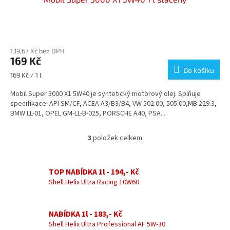
Průměrné
hodnocení
139,67 Kč bez DPH
produktu
169 Kč
je
Do košíku
5,0
Měrná
169 Kč / 1 l
z
cena:
5
Mobil Super 3000 X1 5W40 je syntetický motorový olej. Splňuje
hvězdiček.
specifikace: API SM/CF, ACEA A3/B3/B4, VW 502.00, 505.00,MB 229.3,
BMW LL-01, OPEL GM-LL-B-025, PORSCHE A40, PSA...
3
položek celkem
O
v
l
á
TOP NABÍDKA 1l - 194,- Kč
d
Shell Helix Ultra Racing 10W60
a
c
í
NABÍDKA 1l - 183,- Kč
p
Shell Helix Ultra Professional AF 5W-30
r