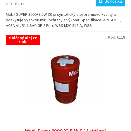
Do košíku
4,0
Měrná
189 Kč / 1 l
z
cena:
5
Mobil SUPER 3000FE 5W-30 je syntetický olej prémiové kvality a
hvězdiček.
poskytuje vysokou míru ochrany a výkonu. Specifikace: API SL/SJ,
ACEA A1/B1 ILSAC GF-2 Ford WSS M2C 912-A, WSS...
Kód:
6118
Stáčený olej ze
sudu
Mobil Super 3000 X1 5W40 1 l stáčený