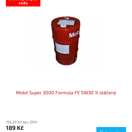
sudu
Mobil Super 3000 Formula FE 5W30 1l stáčený
Průměrné
hodnocení
156,20 Kč bez DPH
produktu
189 Kč
je