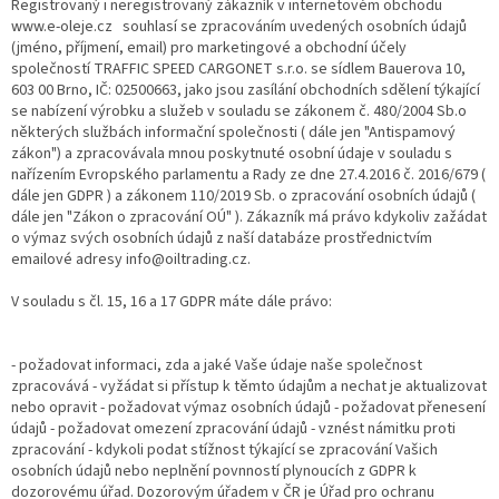
Registrovaný i neregistrovaný zákazník v internetovém obchodu
www.e-oleje.cz souhlasí se zpracováním uvedených osobních údajů
(jméno, příjmení, email) pro marketingové a obchodní účely
společností TRAFFIC SPEED CARGONET s.r.o. se sídlem Bauerova 10,
603 00 Brno, IČ: 02500663, jako jsou zasílání obchodních sdělení týkající
se nabízení výrobku a služeb v souladu se zákonem č. 480/2004 Sb.o
některých službách informační společnosti ( dále jen "Antispamový
zákon") a zpracovávala mnou poskytnuté osobní údaje v souladu s
nařízením Evropského parlamentu a Rady ze dne 27.4.2016 č. 2016/679 (
dále jen GDPR ) a zákonem 110/2019 Sb. o zpracování osobních údajů (
dále jen "Zákon o zpracování OÚ" ). Zákazník má právo kdykoliv zažádat
o výmaz svých osobních údajů z naší databáze prostřednictvím
emailové adresy info@oiltrading.cz.
V souladu s čl. 15, 16 a 17 GDPR máte dále právo:
- požadovat informaci, zda a jaké Vaše údaje naše společnost
zpracovává - vyžádat si přístup k těmto údajům a nechat je aktualizovat
nebo opravit - požadovat výmaz osobních údajů - požadovat přenesení
údajů - požadovat omezení zpracování údajů - vznést námitku proti
zpracování - kdykoli podat stížnost týkající se zpracování Vašich
osobních údajů nebo neplnění povnností plynoucích z GDPR k
dozorovému úřad. Dozorovým úřadem v ČR je Úřad pro ochranu