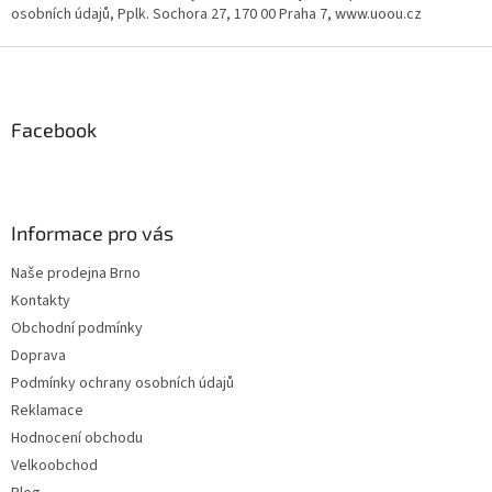
osobních údajů, Pplk. Sochora 27, 170 00 Praha 7, www.uoou.cz
Z
á
p
a
Facebook
t
í
Informace pro vás
Naše prodejna Brno
Kontakty
Obchodní podmínky
Doprava
Podmínky ochrany osobních údajů
Reklamace
Hodnocení obchodu
Velkoobchod