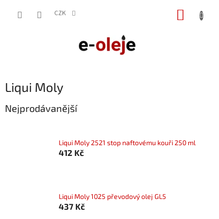
Přejít
NÁKUP
na
CZK
obsah
KOŠÍK
Liqui Moly
Nejprodávanější
Liqui Moly 2521 stop naftovému kouři 250 ml
412 Kč
Liqui Moly 1025 převodový olej GL5
437 Kč