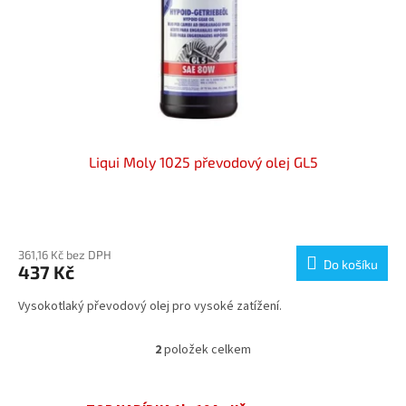
Liqui Moly 1025 převodový olej GL5
Průměrné
hodnocení
produktu
361,16 Kč bez DPH
Do košíku
437 Kč
je
5,0
Vysokotlaký převodový olej pro vysoké zatížení.
z
5
hvězdiček.
2
položek celkem
O
v
l