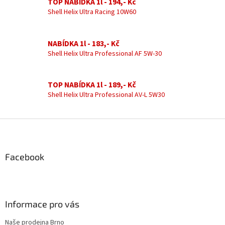
á
TOP NABÍDKA 1l - 194,- Kč
d
Shell Helix Ultra Racing 10W60
a
c
í
NABÍDKA 1l - 183,- Kč
p
Shell Helix Ultra Professional AF 5W-30
r
v
k
TOP NABÍDKA 1l - 189,- Kč
y
Shell Helix Ultra Professional AV-L 5W30
v
ý
p
Z
i
á
s
u
p
a
Facebook
t
í
Informace pro vás
Naše prodejna Brno