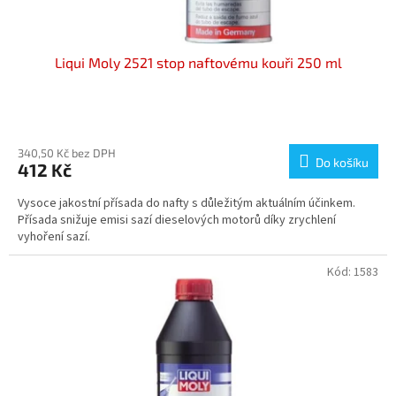
ů
Liqui Moly 2521 stop naftovému kouři 250 ml
Průměrné
hodnocení
produktu
340,50 Kč bez DPH
Do košíku
412 Kč
je
5,0
Vysoce jakostní přísada do nafty s důležitým aktuálním účinkem.
z
Přísada snižuje emisi sazí dieselových motorů díky zrychlení
5
vyhoření sazí.
hvězdiček.
Kód:
1583