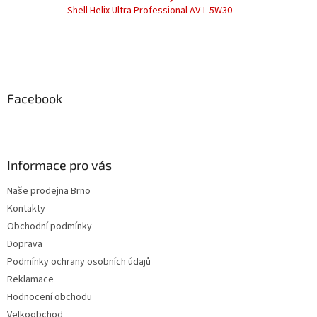
y
Shell Helix Ultra Professional AV-L 5W30
v
ý
p
Z
i
á
s
u
p
a
Facebook
t
í
Informace pro vás
Naše prodejna Brno
Kontakty
Obchodní podmínky
Doprava
Podmínky ochrany osobních údajů
Reklamace
Hodnocení obchodu
Velkoobchod