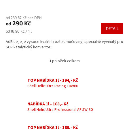
Průměrné
hodnocení
od 239,67 Kč bez DPH
produktu
290 Kč
od
je
DETAIL
3,9
Měrná
od 18,90 Kč / 1 l
z
cena:
5
AdBlue je je vysoce kvalitní roztok močoviny, speciálně vyvinutý pro
hvězdiček.
SCR katalytický konvertor...
1
položek celkem
O
v
l
á
TOP NABÍDKA 1l - 194,- Kč
d
Shell Helix Ultra Racing 10W60
a
c
í
NABÍDKA 1l - 183,- Kč
p
Shell Helix Ultra Professional AF 5W-30
r
v
k
TOP NABÍDKA 1l - 189,- Kč