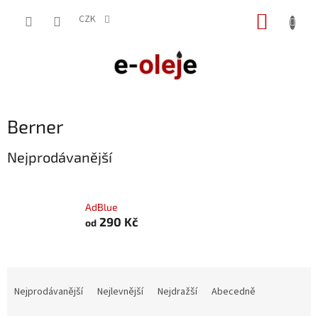
Přejít
NÁKUP
na
CZK
obsah
KOŠÍK
Berner
Nejprodávanější
AdBlue
290 Kč
od
Ř
a
Nejprodávanější
Nejlevnější
Nejdražší
Abecedně
z