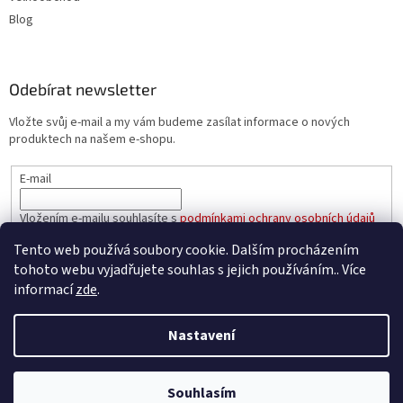
Blog
Odebírat newsletter
Vložte svůj e-mail a my vám budeme zasílat informace o nových
produktech na našem e-shopu.
E-mail
Vložením e-mailu souhlasíte s
podmínkami ochrany osobních údajů
Tento web používá soubory cookie. Dalším procházením
PŘIHLÁSIT SE
tohoto webu vyjadřujete souhlas s jejich používáním.. Více
informací
zde
.
Nastavení
Vytvořil Shoptet
Souhlasím
Copyright 2026
e-oleje.cz
. Všechna práva vyhrazena.