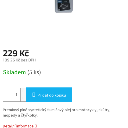
229 Kč
189,26 Kč bez DPH
Měrná
Skladem
(5 ks)
cena:
Přidat do košíku
Premiový plně syntetický tlumičový olej pro motocykly, skútry,
mopedy a čtyřkolky.
Detailní informace