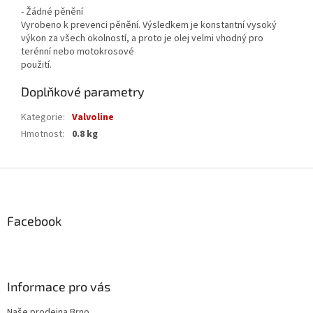
- Žádné pěnění
Vyrobeno k prevenci pěnění. Výsledkem je konstantní vysoký
výkon za všech okolností, a proto je olej velmi vhodný pro
terénní nebo motokrosové
použití.
Doplňkové parametry
Kategorie
:
Valvoline
Hmotnost
:
0.8 kg
Z
á
p
a
Facebook
t
í
Informace pro vás
Naše prodejna Brno