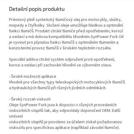
Detailní popis produktu
Prémiový plně syntetický tlumičový olej pro motocykly, skútry,
mopedy a čtyřkolky. Složení oleje umožňuje hladkou a optimální
funkci tlumičů. Produkt chrání tlumiče před opotřebením, korozí
a oxidací a má dobrou kompatibilitu těsněním.
SynPower Fork Oil
je vyvinut pro plynulou funkci tlumičů s optimálním tlumením a
konzistentní provoz tlumičů v širokém teplotním rozsahu.
Speciální aditiva chrání systém odpružení proti opotřebení,
korozi a oxidaci při zachování těsnění ve výborném stavu.
- Široké možnosti aplikace
Vhodné pro všechny typy teleskopických motocyklových tlumičů
a hydraulických tlumičů při různých jízdních odmínkách.
- Široký rozsah viskozit
Oleje SynPower Fork jsou k dispozici v různých provedeních
viskozitních stupňů tak, aby odpovídaly doporučení OEM. Další
smísení
viskozitních stupňů je povoleno za účelem získat požadovanou
viskozitu pro specifickou aplikace (například závodní tlumiče).