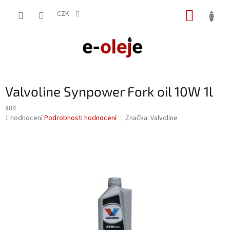
Přejít
NÁKUP
na
CZK
obsah
KOŠÍK
Valvoline Synpower Fork oil 10W 1l
884
Průměrné
1 hodnocení
Podrobnosti hodnocení
Značka:
Valvoline
hodnocení
produktu
je
5,0
z
5
hvězdiček.