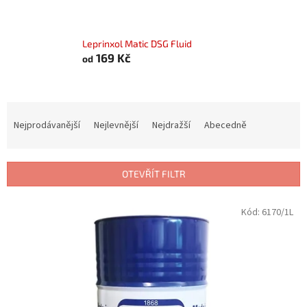
Leprinxol Matic DSG Fluid
169 Kč
od
Ř
a
Nejprodávanější
Nejlevnější
Nejdražší
Abecedně
z
e
n
OTEVŘÍT FILTR
í
p
V
Kód:
6170/1L
r
ý
o
p
d
i
u
s
k
p
t
r
ů