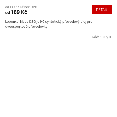
hodnocení
od 139,67 Kč bez DPH
produktu
DETAIL
169 Kč
od
je
5,0
Leprinxol Matic DSG je HC syntetický převodový olej pro
z
dvouspojkové převodovky.
5
hvězdiček.
Kód:
5952/1L