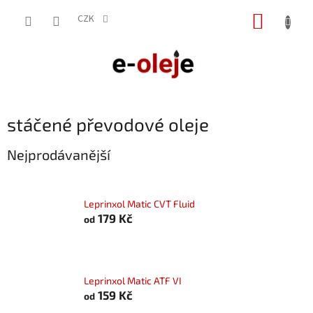
Přejít
NÁKUP
na
CZK
obsah
KOŠÍK
stáčené převodové oleje
Nejprodávanější
Leprinxol Matic CVT Fluid
179 Kč
od
Leprinxol Matic ATF VI
159 Kč
od