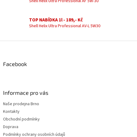
Shell Helix Ultra Professional AF 5W-30
r
v
k
TOP NABÍDKA 1l - 189,- Kč
y
Shell Helix Ultra Professional AV-L 5W30
v
ý
p
Z
i
á
s
u
p
a
Facebook
t
í
Informace pro vás
Naše prodejna Brno
Kontakty
Obchodní podmínky
Doprava
Podmínky ochrany osobních údajů