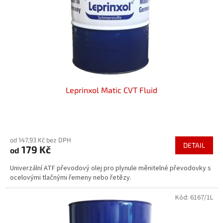
o
d
u
k
t
ů
Leprinxol Matic CVT Fluid
Průměrné
hodnocení
od 147,93 Kč bez DPH
produktu
DETAIL
179 Kč
od
je
5,0
Univerzální ATF převodový olej pro plynule měnitelné převodovky s
z
ocelovými tlačnými řemeny nebo řetězy.
5
hvězdiček.
Kód:
6167/1L