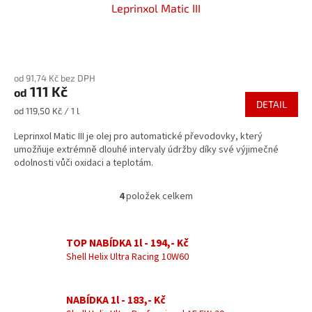
Leprinxol Matic III
Průměrné
hodnocení
od 91,74 Kč bez DPH
produktu
111 Kč
od
je
DETAIL
5,0
Měrná
od 119,50 Kč / 1 l
z
cena:
5
Leprinxol Matic III je olej pro automatické převodovky, který
hvězdiček.
umožňuje extrémně dlouhé intervaly údržby díky své výjimečné
odolnosti vůči oxidaci a teplotám.
4
položek celkem
O
v
l
á
TOP NABÍDKA 1l - 194,- Kč
d
Shell Helix Ultra Racing 10W60
a
c
í
NABÍDKA 1l - 183,- Kč
p