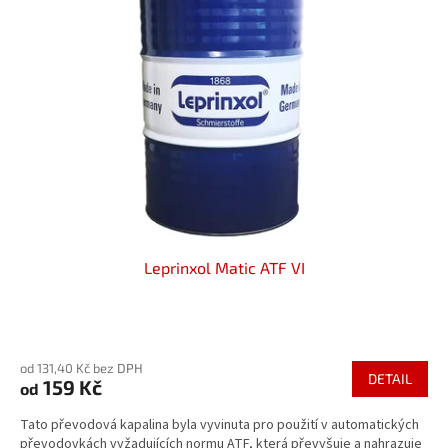
Leprinxol Matic ATF VI
Průměrné
hodnocení
od 131,40 Kč bez DPH
produktu
DETAIL
159 Kč
od
je
5,0
Tato převodová kapalina byla vyvinuta pro použití v automatických
z
převodovkách vyžadujících normu ATF, která převyšuje a nahrazuje
5