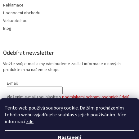
Reklamace
Hodnocení obchodu
Velkoobchod
Blog
Odebírat newsletter
Vložte svůj e-mail a my vám budeme zasílat informace o nových
produktech na našem e-shopu.
E-mail
Vložením e-mailu souhlasíte s
podmínkami ochrany osobních údajů
Tento web používá soubory cookie. Dalším procházením
PŘIHLÁSIT SE
tohoto webu vyjadřujete souhlas s jejich používáním.. Více
informací
zde
.
Nastavení