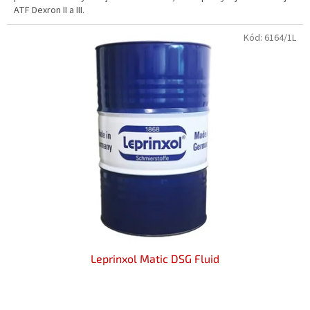
ATF Dexron II a III.
hvězdiček.
Kód:
6164/1L
Leprinxol Matic DSG Fluid
Průměrné