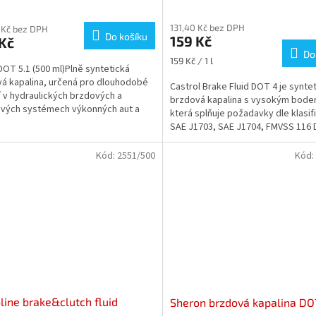
Průměrné
hodnocení
131,40 Kč bez DPH
produktu
 Kč bez DPH
Do košíku
159 Kč
Kč
je
Do
3,3
Měrná
159 Kč / 1 l
DOT 5.1 (500 ml)Plně syntetická
z
cena:
á kapalina, určená pro dlouhodobé
5
Castrol Brake Fluid DOT 4 je synte
í v hydraulických brzdových a
hvězdiček.
brzdová kapalina s vysokým bode
vých systémech výkonných aut a
která splňuje požadavky dle klasif
klu, pro které je...
SAE J1703, SAE J1704, FMVSS 116 
ISO 4925 a Jis K 2233.
Kód:
2551/500
Kód:
line brake&clutch fluid
Sheron brzdová kapalina DO