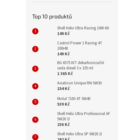
Top 10 produktů
Shell Helix Ultra Racing 10W-60
149 Kč
Castrol Power 1 Racing 4T
10W40
149 Kč
BG 6575 KIT dekarbonizační
sada diesel 3 x 325 ml
1 365 Kč
Aviaticon Unique RN 5W30
154 Kč
Motul 7100 4T 5W40
539 Kč
Shell Helix Ultra Professional AF
5W20 1l
236 Kč
Shell Helix Ultra SP 0W20 1l
292 Kč