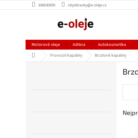
Přejít
606043000
objednavky@e-oleje.cz
na
obsah
Motorové oleje
Aditiva
Autokosmetika
Domů
Provozní kapaliny
Brzdové kapaliny
P
Brz
o
s
t
r
a
n
Nejpr
n
í
p
a