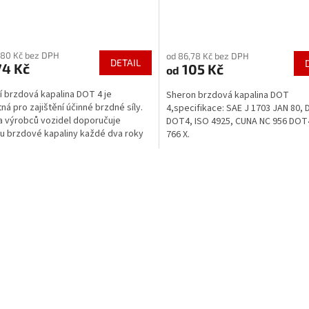
Průměrné
hodnocení
,80 Kč bez DPH
od 86,78 Kč bez DPH
produktu
DETAIL
74 Kč
105 Kč
od
je
5,0
ní brzdová kapalina DOT 4 je
Sheron brzdová kapalina DOT
z
ná pro zajištění účinné brzdné síly.
4,specifikace: SAE J 1703 JAN 80,
5
a výrobců vozidel doporučuje
DOT4, ISO 4925, CUNA NC 956 DOT
hvězdiček.
 brzdové kapaliny každé dva roky
766 X.
lem optimalizace...
O
v
l
á
d
a
c
í
p
r
v