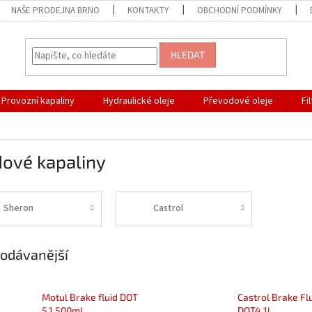
NAŠE PRODEJNA BRNO
KONTAKTY
OBCHODNÍ PODMÍNKY
HLEDAT
Provozní kapaliny
Hydraulické oleje
Převodové oleje
Fi
dové kapaliny
Sheron
Castrol
odávanější
Motul Brake fluid DOT
Castrol Brake Fl
5.1 500ml
DOT4 1l