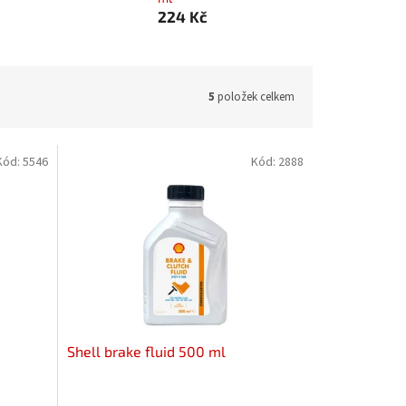
224 Kč
5
položek celkem
Kód:
5546
Kód:
2888
Shell brake fluid 500 ml