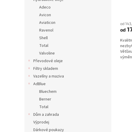
Adeco
Avicon
Aviaticon
od 143
1
od
Ravenol
Shell
Kvalit
Total
nezbyt
Většin
Valvoline
výměnu
Převodové oleje
za úče
Filtry skladem
Vazelíny a maziva
AdBlue
Bluechem
Berner
Total
Dům a zahrada
Výprodej
Dárkové poukazy