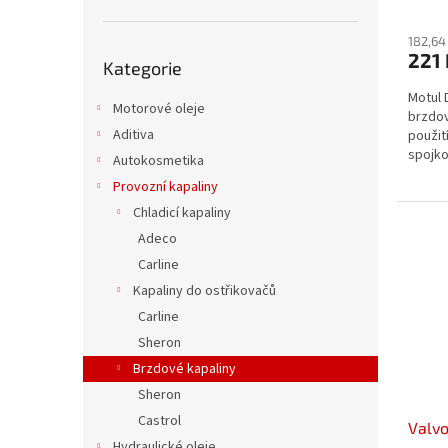
182,64
Přeskočit
221 
Kategorie
kategorie
Motul 
Motorové oleje
brzdov
Aditiva
použit
spojko
Autokosmetika
motocy
Provozní kapaliny
Chladicí kapaliny
Adeco
Carline
Kapaliny do ostřikovačů
Carline
Sheron
Brzdové kapaliny
Sheron
Castrol
Valvo
Hydraulické oleje