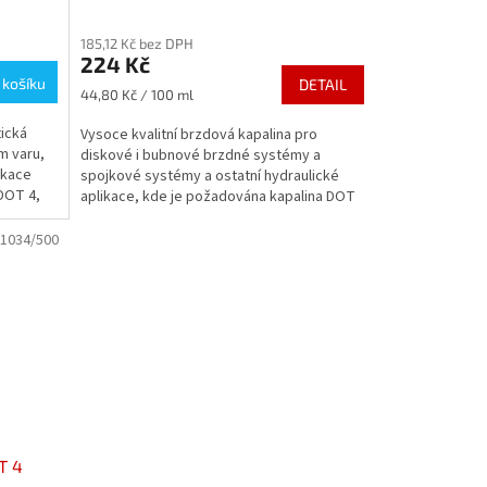
185,12 Kč bez DPH
224 Kč
 košíku
DETAIL
Měrná
44,80 Kč / 100 ml
cena:
tická
Vysoce kvalitní brzdová kapalina pro
m varu,
diskové i bubnové brzdné systémy a
ikace
spojkové systémy a ostatní hydraulické
DOT 4,
aplikace, kde je požadována kapalina DOT
4 nebo DOT 3.
1034/500
T 4