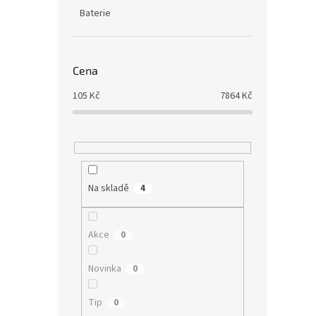
Baterie
Cena
105
Kč
7864
Kč
Na skladě
4
Akce
0
Novinka
0
Tip
0