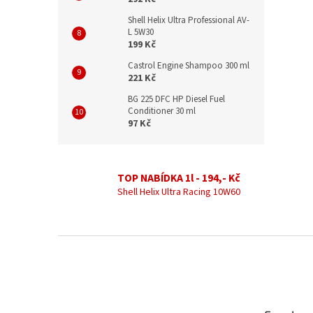
Shell Helix Ultra Professional AV-
L 5W30
199 Kč
Castrol Engine Shampoo 300 ml
221 Kč
BG 225 DFC HP Diesel Fuel
Conditioner 30 ml
97 Kč
TOP NABÍDKA 1l - 194,- Kč
Shell Helix Ultra Racing 10W60
Z
á
p
a
t