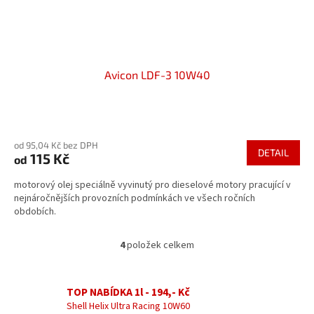
Avicon LDF-3 10W40
Průměrné
hodnocení
od 95,04 Kč bez DPH
produktu
DETAIL
115 Kč
od
je
5,0
motorový olej speciálně vyvinutý pro dieselové motory pracující v
z
nejnáročnějších provozních podmínkách ve všech ročních
5
obdobích.
hvězdiček.
4
položek celkem
O
v
l
á
TOP NABÍDKA 1l - 194,- Kč
d
Shell Helix Ultra Racing 10W60