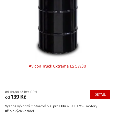
u
s
k
p
t
r
ů
o
d
u
k
t
ů
Avicon Truck Extreme LS 5W30
Průměrné
hodnocení
od 114,88 Kč bez DPH
produktu
DETAIL
139 Kč
od
je
5,0
Vysoce výkonný motorový olej pro EURO-5 a EURO-6 motory
z
užitkových vozidel
5