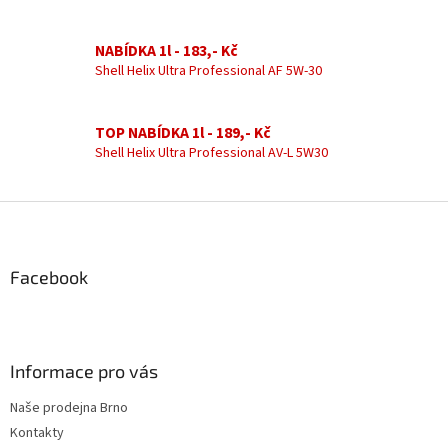
a
c
í
NABÍDKA 1l - 183,- Kč
p
Shell Helix Ultra Professional AF 5W-30
r
v
k
TOP NABÍDKA 1l - 189,- Kč
y
Shell Helix Ultra Professional AV-L 5W30
v
ý
p
Z
i
á
s
u
p
a
Facebook
t
í
Informace pro vás
Naše prodejna Brno
Kontakty