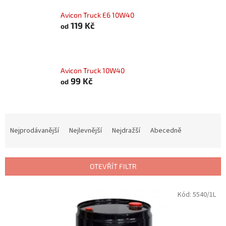
Avicon Truck E6 10W40
119 Kč
od
Avicon Truck 10W40
99 Kč
od
Ř
a
Nejprodávanější
Nejlevnější
Nejdražší
Abecedně
z
e
n
OTEVŘÍT FILTR
í
p
V
Kód:
5540/1L
r
ý
o
p
d
i