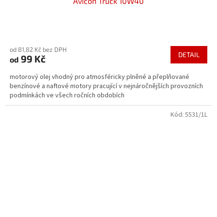
Avicon Truck 10W40
Průměrné
hodnocení
od 81,82 Kč bez DPH
produktu
DETAIL
99 Kč
od
je
5,0
motorový olej vhodný pro atmosféricky plněné a přeplňované
z
benzínové a naftové motory pracující v nejnáročnějších provozních
5
podmínkách ve všech ročních obdobích
hvězdiček.
Kód:
5531/1L