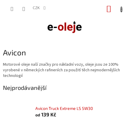
Přejít
NÁKUP
na
CZK
obsah
KOŠÍK
Avicon
Motorové oleje naší značky pro nákladní vozy, oleje jsou ze 100%
vyrobené v německých rafineriích za použití těch nejmodernějších
technologií
Nejprodávanější
Avicon Truck Extreme LS 5W30
139 Kč
od