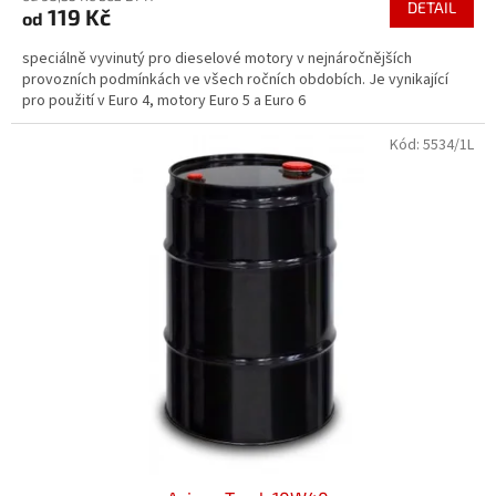
DETAIL
119 Kč
od
je
5,0
speciálně vyvinutý pro dieselové motory v nejnáročnějších
z
provozních podmínkách ve všech ročních obdobích. Je vynikající
5
pro použití v Euro 4, motory Euro 5 a Euro 6
hvězdiček.
Kód:
5534/1L