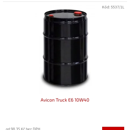
hvězdiček.
Kód:
5537/1L
Avicon Truck E6 10W40
Průměrné
hodnocení
od 98,35 Kč bez DPH
produktu