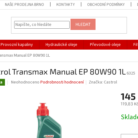
NAŠE PRODEJNA BRNO
KONTAKTY
OBCHODNÍ PODMÍNKY
HLEDAT
Provozní kapaliny
Hydraulické oleje
Převodové oleje
Fi
ransmax Manual EP 80W90 1L
trol Transmax Manual EP 80W90 1L
6325
Průměrné
Neohodnoceno
Podrobnosti hodnocení
Značka:
Castrol
ka
hodnocení
produktu
145
je
119,83 K
0,0
z
Měrná
Skla
5
cena:
hvězdiček.