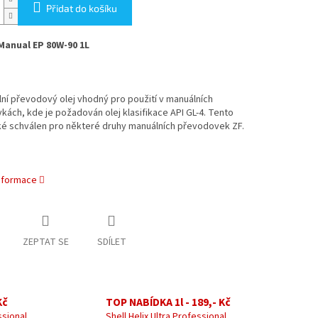
Přidat do košíku
Manual EP 80W-90 1L
lní převodový olej vhodný pro použití v manuálních
ách, kde je požadován olej klasifikace API GL-4. Tento
aké schválen pro některé druhy manuálních převodovek ZF.
informace
ZEPTAT SE
SDÍLET
Kč
TOP NABÍDKA 1l - 189,- Kč
ssional
Shell Helix Ultra Professional