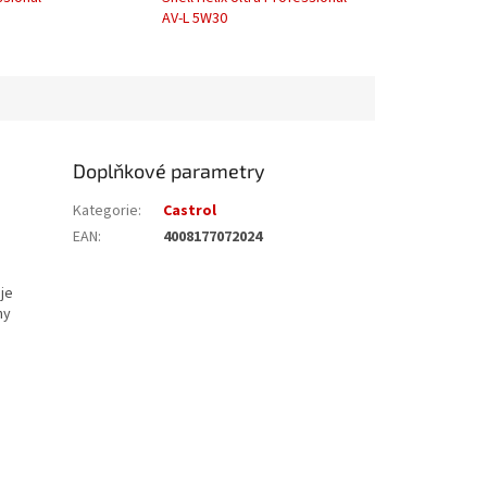
AV-L 5W30
Doplňkové parametry
Kategorie
:
Castrol
EAN
:
4008177072024
je
hy