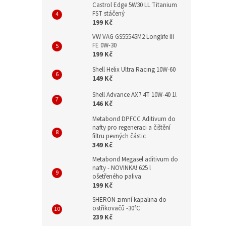
Castrol Edge 5W30 LL Titanium
FST stáčený
199 Kč
VW VAG GS55545M2 Longlife III
FE 0W-30
199 Kč
Shell Helix Ultra Racing 10W-60
149 Kč
Shell Advance AX7 4T 10W-40 1l
146 Kč
Metabond DPFCC Aditivum do
nafty pro regeneraci a čištění
filtru pevných částic
349 Kč
Metabond Megasel aditivum do
nafty - NOVINKA! 625 l
ošetřeného paliva
199 Kč
SHERON zimní kapalina do
ostřikovačů -30°C
239 Kč