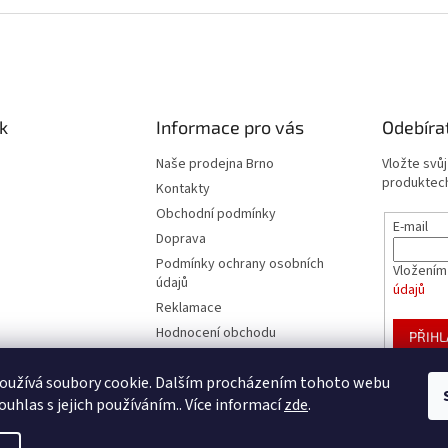
k
Informace pro vás
Odebíra
Naše prodejna Brno
Vložte svů
produktech
Kontakty
Obchodní podmínky
E-mail
Doprava
Podmínky ochrany osobních
Vložením
údajů
údajů
Reklamace
Hodnocení obchodu
PŘIHL
Velkoobchod
oužívá soubory cookie. Dalším procházením tohoto webu
Blog
ouhlas s jejich používáním.. Více informací
zde
.