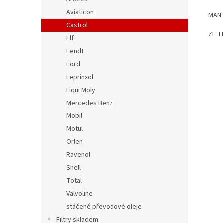
Aviaticon
MAN 
Castrol
ZF T
Elf
Fendt
Ford
Leprinxol
Liqui Moly
Mercedes Benz
Mobil
Motul
Orlen
Ravenol
Shell
Total
Valvoline
stáčené převodové oleje
Filtry skladem