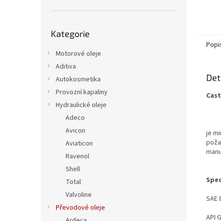
Přeskočit
Kategorie
kategorie
Popi
Motorové oleje
Aditiva
Det
Autokosmetika
Provozní kapaliny
Cast
Hydraulické oleje
Adeco
Avicon
je m
požad
Aviaticon
manu
Ravenol
Shell
Spec
Total
Valvoline
SAE 
Převodové oleje
API G
Ardeca