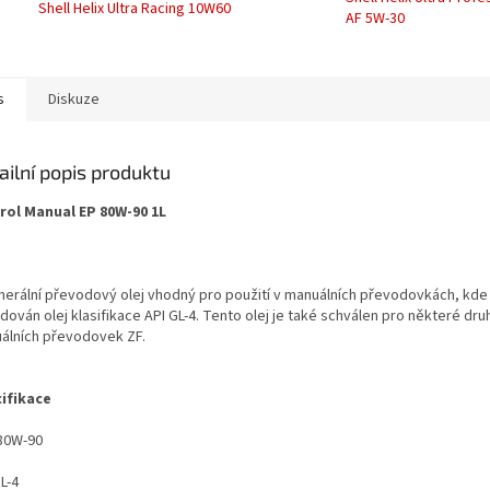
Shell Helix Ultra Racing 10W60
AF 5W-30
s
Diskuze
ailní popis produktu
rol Manual EP 80W-90 1L
inerální převodový olej vhodný pro použití v manuálních převodovkách, kde 
ován olej klasifikace API GL-4. Tento olej je také schválen pro některé dru
álních převodovek ZF.
ifikace
80W-90
L-4