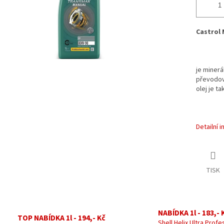
Castrol 
je minerá
převodovk
olej je t
Detailní 
TISK
NABÍDKA 1l - 183,- 
TOP NABÍDKA 1l - 194,- Kč
Shell Helix Ultra Profe