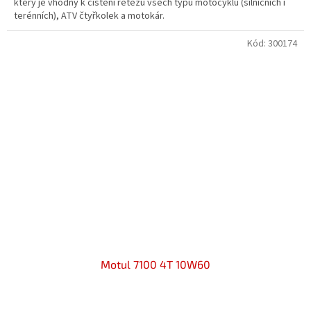
který je vhodný k čištění řetězů všech typů motocyklů (silničních i
5
terénních), ATV čtyřkolek a motokár.
hvězdiček.
Kód:
300174
Motul 7100 4T 10W60
Průměrné