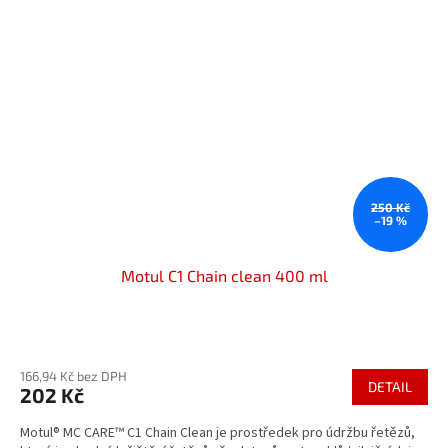
250 Kč
–19 %
Motul C1 Chain clean 400 ml
Průměrné
hodnocení
166,94 Kč bez DPH
produktu
DETAIL
202 Kč
je
5,0
Motul® MC CARE™ C1 Chain Clean je prostředek pro údržbu řetězů,
z