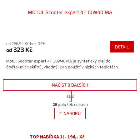
MOTUL Scooter expert 4T 10W40 MA
Průměrné
hodnocení
od 266,94 Kč bez DPH
produktu
DETAIL
323 Kč
od
je
4,3
Motul Scooter expert 4T 10W40 MA je syntetický olej do
z
čtyřtaktních skůtrů, vhodný i pro použití v nízkých teplotách.
5
hvězdiček.
NAČÍST 8 DALŠÍCH
S
1
2
t
O
r
20
položek celkem
v
á
l
NAHORU
n
á
k
d
o
v
a
á
TOP NABÍDKA 1l - 194,- Kč
c