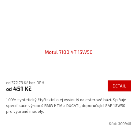
Motul 7100 4T 15W50
Průměrné
hodnocení
od 372,73 Kč bez DPH
produktu
DETAIL
451 Kč
od
je
5,0
100% syntetický čtyřtaktní olej vyvinutý na esterové bázi. Splňuje
z
specifikace výrobců BMW KTM a DUCATI, doporučující SAE 15W50
5
pro vybrané modely.
hvězdiček.
Kód:
300946