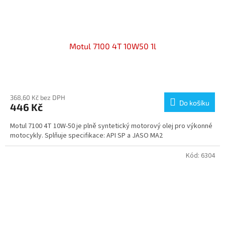
Motul 7100 4T 10W50 1l
Průměrné
hodnocení
produktu
368,60 Kč bez DPH
Do košíku
446 Kč
je
5,0
Motul 7100 4T 10W-50 je plně syntetický motorový olej pro výkonné
z
motocykly. Splňuje specifikace: API SP a JASO MA2
5
hvězdiček.
Kód:
6304