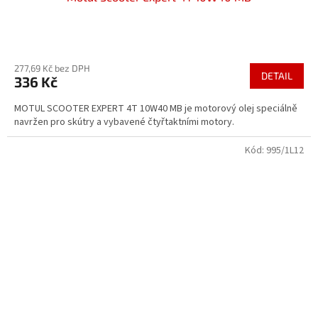
Průměrné
hodnocení
277,69 Kč bez DPH
produktu
DETAIL
336 Kč
je
3,7
MOTUL SCOOTER EXPERT 4T 10W40 MB je motorový olej speciálně
z
navržen pro skútry a vybavené čtyřtaktními motory.
5
hvězdiček.
Kód:
995/1L12