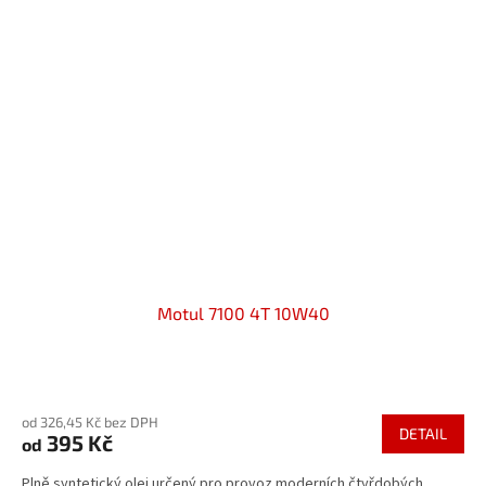
Motul 7100 4T 10W40
Průměrné
hodnocení
od 326,45 Kč bez DPH
produktu
DETAIL
395 Kč
od
je
5,0
Plně syntetický olej určený pro provoz moderních čtyřdobých