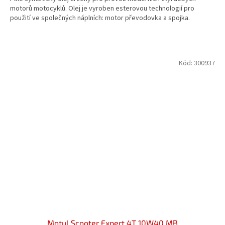
z
motorů motocyklů. Olej je vyroben esterovou technologií pro
5
použití ve společných náplních: motor převodovka a spojka.
hvězdiček.
Kód:
300937
Motul Scooter Expert 4T 10W40 MB