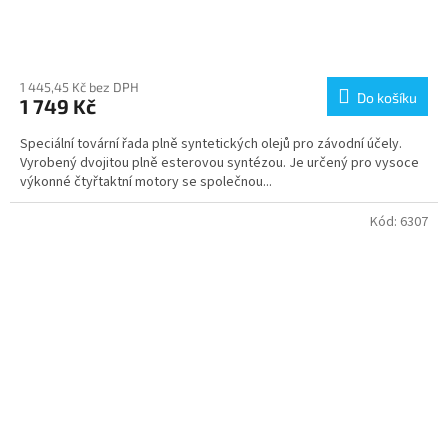
1 445,45 Kč bez DPH
Do košíku
1 749 Kč
Speciální tovární řada plně syntetických olejů pro závodní účely.
Vyrobený dvojitou plně esterovou syntézou. Je určený pro vysoce
výkonné čtyřtaktní motory se společnou...
Kód:
6307