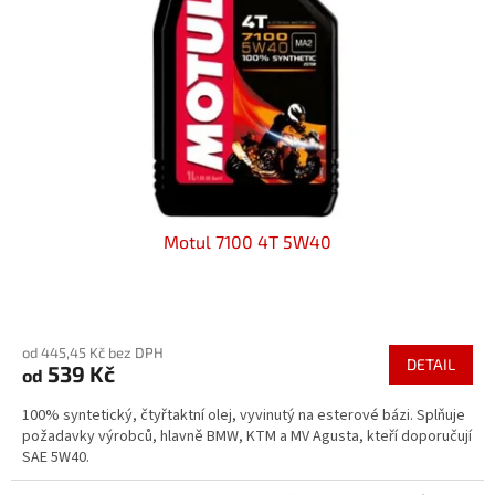
p
t
r
ů
o
d
u
k
t
ů
Motul 7100 4T 5W40
Průměrné
hodnocení
od 445,45 Kč bez DPH
produktu
DETAIL
539 Kč
od
je
5,0
100% syntetický, čtyřtaktní olej, vyvinutý na esterové bázi. Splňuje
z
požadavky výrobců, hlavně BMW, KTM a MV Agusta, kteří doporučují
5
SAE 5W40.
hvězdiček.