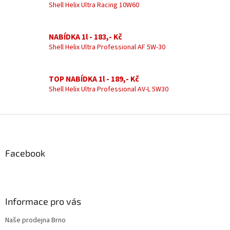
n
í
Shell Helix Ultra Racing 10W60
í
p
r
v
NABÍDKA 1l - 183,- Kč
k
Shell Helix Ultra Professional AF 5W-30
y
v
ý
TOP NABÍDKA 1l - 189,- Kč
p
Shell Helix Ultra Professional AV-L 5W30
i
s
u
Z
á
p
a
Facebook
t
í
Informace pro vás
Naše prodejna Brno