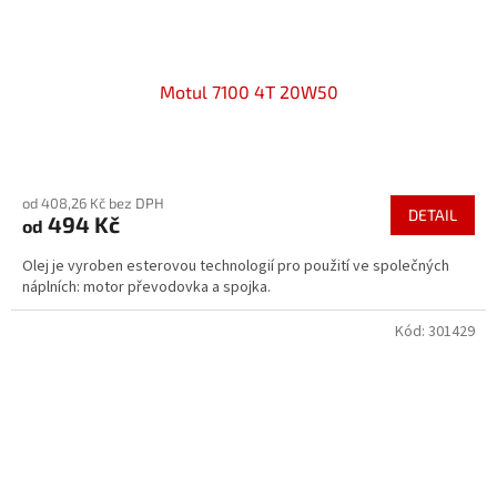
Motul 7100 4T 20W50
Průměrné
hodnocení
od 408,26 Kč bez DPH
produktu
DETAIL
494 Kč
od
je
5,0
Olej je vyroben esterovou technologií pro použití ve společných
z
náplních: motor převodovka a spojka.
5
hvězdiček.
Kód:
301429