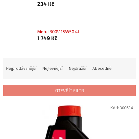
234 Kč
Motul 300V 15W50 4l
1 749 Kč
Ř
a
Nejprodávanější
Nejlevnější
Nejdražší
Abecedně
z
e
n
OTEVŘÍT FILTR
í
p
V
Kód:
300684
r
ý
o
p
d
i
u
s
k