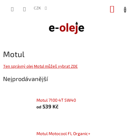
Přejít
NÁKUP
na
CZK
obsah
KOŠÍK
Motul
Ten správný olej Motul můžeš vybrat ZDE
Nejprodávanější
Motul 7100 4T 5W40
539 Kč
od
Motul Motocool FL Organic+