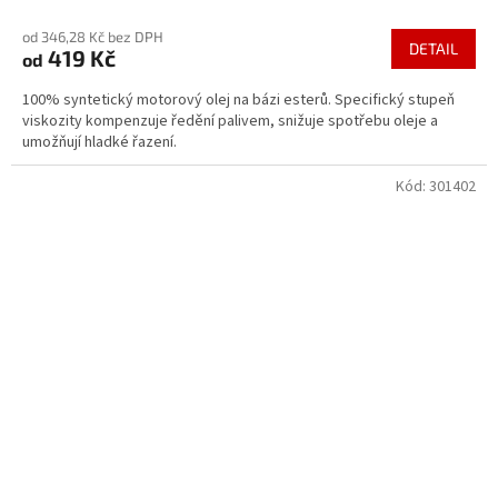
hodnocení
od 346,28 Kč bez DPH
produktu
DETAIL
419 Kč
od
je
4,7
100% syntetický motorový olej na bázi esterů. Specifický stupeň
z
viskozity kompenzuje ředění palivem, snižuje spotřebu oleje a
5
umožňují hladké řazení.
hvězdiček.
Kód:
301402