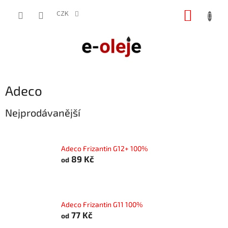
Přejít
NÁKUP
na
CZK
obsah
KOŠÍK
Adeco
Nejprodávanější
Adeco Frizantin G12+ 100%
89 Kč
od
Adeco Frizantin G11 100%
77 Kč
od