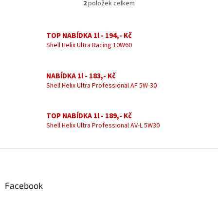
2
položek celkem
O
v
l
á
TOP NABÍDKA 1l - 194,- Kč
d
Shell Helix Ultra Racing 10W60
a
c
í
NABÍDKA 1l - 183,- Kč
p
Shell Helix Ultra Professional AF 5W-30
r
v
k
TOP NABÍDKA 1l - 189,- Kč
y
Shell Helix Ultra Professional AV-L 5W30
v
ý
p
Z
i
á
s
u
p
a
Facebook
t
í