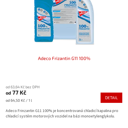
Adeco Frizantin G11 100%
Průměrné
hodnocení
od 63,64 Kč bez DPH
produktu
77 Kč
od
je
DETAIL
5,0
Měrná
od 64,50 Kč / 1 l
z
cena:
5
Adeco Frinzantin G11 100% je koncentrovaná chladicí kapalina pro
hvězdiček.
chladicí systém motorových vozidel na bázi monoetylenglykolu.