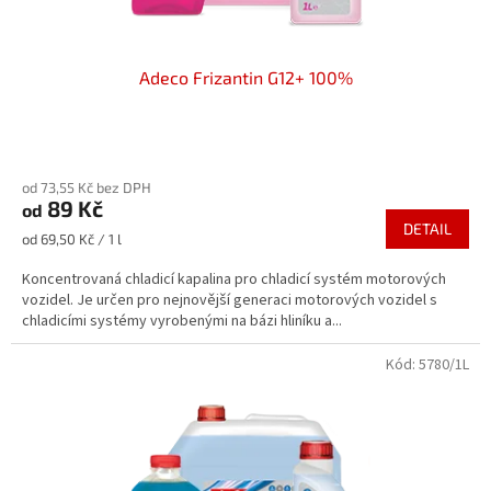
ů
Adeco Frizantin G12+ 100%
Průměrné
hodnocení
od 73,55 Kč bez DPH
produktu
89 Kč
od
je
DETAIL
3,0
Měrná
od 69,50 Kč / 1 l
z
cena:
5
Koncentrovaná chladicí kapalina pro chladicí systém motorových
hvězdiček.
vozidel. Je určen pro nejnovější generaci motorových vozidel s
chladicími systémy vyrobenými na bázi hliníku a...
Kód:
5780/1L