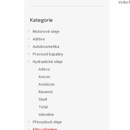
Vzduch
Přeskočit
Kategorie
kategorie
Motorové oleje
Aditiva
Autokosmetika
Provozní kapaliny
Hydraulické oleje
Adeco
Avicon
Aviaticon
Ravenol
Shell
Total
Valvoline
Převodové oleje
Filtry skladem