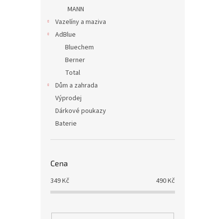
MANN
Vazelíny a maziva
AdBlue
Bluechem
Berner
Total
Dům a zahrada
Výprodej
Dárkové poukazy
Baterie
Cena
349
Kč
490
Kč