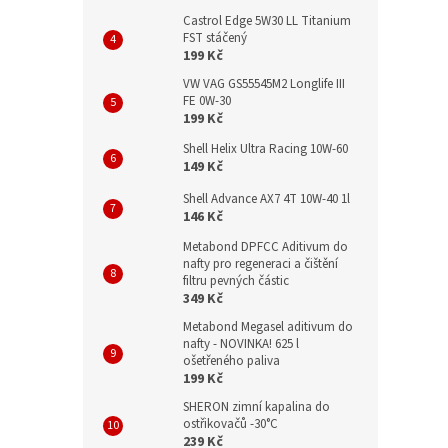
Castrol Edge 5W30 LL Titanium
FST stáčený
199 Kč
VW VAG GS55545M2 Longlife III
FE 0W-30
199 Kč
Shell Helix Ultra Racing 10W-60
149 Kč
Shell Advance AX7 4T 10W-40 1l
146 Kč
Metabond DPFCC Aditivum do
nafty pro regeneraci a čištění
filtru pevných částic
349 Kč
Metabond Megasel aditivum do
nafty - NOVINKA! 625 l
ošetřeného paliva
199 Kč
SHERON zimní kapalina do
ostřikovačů -30°C
239 Kč