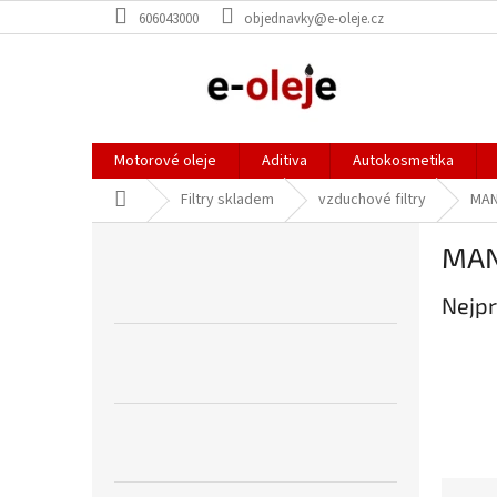
Přejít
606043000
objednavky@e-oleje.cz
na
obsah
Motorové oleje
Aditiva
Autokosmetika
Domů
Filtry skladem
vzduchové filtry
MA
P
MA
o
s
Nejpr
t
r
a
n
n
í
p
a
Ř