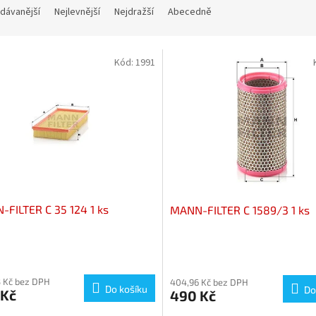
dávanější
Nejlevnější
Nejdražší
Abecedně
Kód:
1991
FILTER C 35 124 1 ks
MANN-FILTER C 1589/3 1 ks
 Kč bez DPH
404,96 Kč bez DPH
Do košíku
Do
 Kč
490 Kč