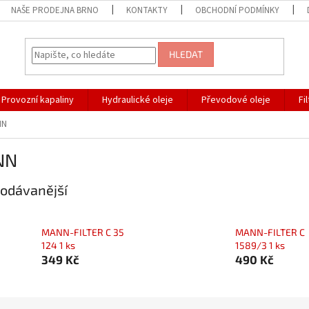
NAŠE PRODEJNA BRNO
KONTAKTY
OBCHODNÍ PODMÍNKY
HLEDAT
Provozní kapaliny
Hydraulické oleje
Převodové oleje
Fi
NN
NN
odávanější
MANN-FILTER C 35
MANN-FILTER C
124 1 ks
1589/3 1 ks
349 Kč
490 Kč