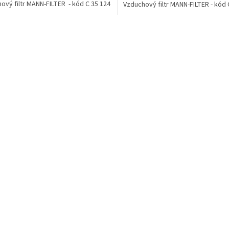
ový filtr MANN-FILTER - kód C 35 124
Vzduchový filtr MANN-FILTER - kód 
O
v
l
á
d
a
c
í
p
r
v
k
y
v
ý
p
i
s
u