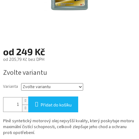
od
249 Kč
od
205,79 Kč
bez DPH
Měrná
Zvolte variantu
cena:
Varianta
Přidat do košíku
Plně syntetický motorový olej nejvyšší kvality, který poskytuje motoru
maximální čistící schopnosti, celkově zlepšuje jeho chod a ochranu
proti opotřebení.