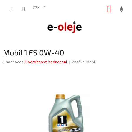
Přejít
NÁKUP
na
CZK
obsah
KOŠÍK
Mobil 1 FS 0W-40
Průměrné
1 hodnocení
Podrobnosti hodnocení
Značka:
Mobil
hodnocení
produktu
je
5,0
z
5
hvězdiček.