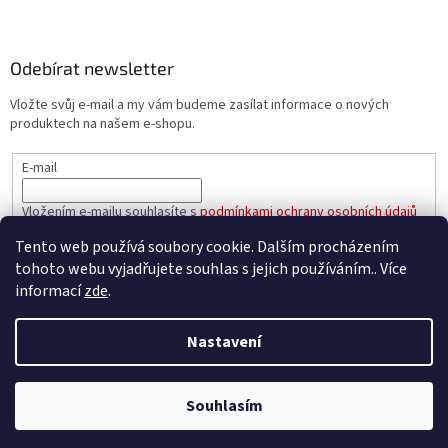
Odebírat newsletter
Vložte svůj e-mail a my vám budeme zasílat informace o nových
produktech na našem e-shopu.
E-mail
Vložením e-mailu souhlasíte s
podmínkami ochrany osobních údajů
Tento web používá soubory cookie. Dalším procházením
PŘIHLÁSIT SE
tohoto webu vyjadřujete souhlas s jejich používáním.. Více
informací
zde
.
Nastavení
Vytvořil Shoptet
Souhlasím
Copyright 2026
e-oleje.cz
. Všechna práva vyhrazena.