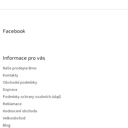
Z
á
p
a
Facebook
t
í
Informace pro vás
Naše prodejna Brno
Kontakty
Obchodní podmínky
Doprava
Podmínky ochrany osobních údajů
Reklamace
Hodnocení obchodu
Velkoobchod
Blog