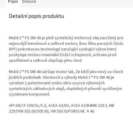
Popis
Diskuze
Detailní popis produktu
Mobil 1™ FS 0W-40 je plně syntetický motorový olej navržený pro
nejnovější benzínové a naftové motory (bez filtru pevných částic
DPF) pokrokovou technologií zaručující vynikající výkon který
poskytuje motoru maximální čistící schopnosti, ochranu proti
opotřebení a celkově zlepšuje jeho chod.
Mobil 1™ FS 0W-40 udržuje motor tak, že běží jako nový za všech
jízdních podmínek. Vlastnosti a výhody Mobil 1™ FS 0W-40 je
vyroben z patentované směsi ultra vysoce výkonných
syntetických základových olejů, doplněných přesně vyváženým
systémem komponent.
API SN/CF (SM/SL/SJ), ACEA A3/B3, ACEA A3/B4MB 229.3, MB
229.5VW 502.00/505.00, VW 503.01PORSCHE A 40