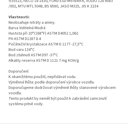
9.55523, IVECO 18-1830, FORD ESD-M97B49-A, VOLVO 128 6083
/002, MTU MTL 5048, BS 6580, JASO M325, JIS K 2234
Vlastnosti:
Neobsahuje nitráty a aminy.
Barva Viditelná Modrá
Hustota při 20°C(68°F) ASTM D4052 1,062
PH ASTM D1287 8.4
Počáteční krystalizace ASTM D 1177 -27,5°C
Bod varu 134°C
Bod ztuhnutí ASTM D97 -37°C
Alkality reserva ASTM D 1121 7 mg KOH/g
Doporučení:
K okamžitému použití, nepřidávat vodu.
Výměnná lhůta: podle doporučení výrobce vozidla.
Doporučujeme dodržovat výměnné lhůty stanovené výrobcem
vozidla.
Tento produkt by neměl být použit k zabránění zamrznutí
systému pitné vody.
Z