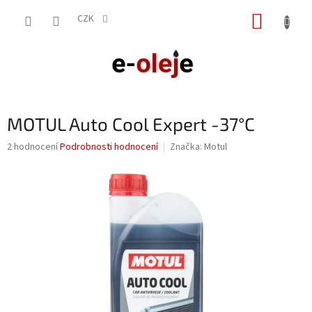
Přejít
NÁKUP
na
CZK
obsah
KOŠÍK
MOTUL Auto Cool Expert -37°C
Průměrné
2 hodnocení
Podrobnosti hodnocení
Značka:
Motul
hodnocení
produktu
je
4,5
z
5
hvězdiček.