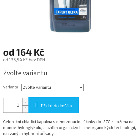
od
164 Kč
od
135,54 Kč
bez DPH
Měrná
Zvolte variantu
cena:
Varianta
Přidat do košíku
Celoroční chladící kapalina s nemrznoucími účinky do -37C založena na
monoethylenglykolu, s užitím organických a neorganických technologií,
nazvaných hybridní přísady.