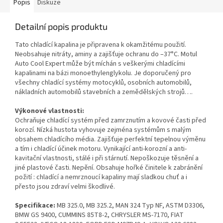
Popis
Diskuze
Detailní popis produktu
Tato chladící kapalina je připravena k okamžitému použití.
Neobsahuje nitráty, aminy a zajišťuje ochranu do –37°C. Motul
Auto Cool Expert může být míchán s veškerými chladícími
kapalinami na bázi monoethylenglykolu. Je doporučený pro
všechny chladící systémy motocyklů, osobních automobilů,
nákladních automobilů stavebních a zemědělských strojů….
Výkonové vlastnosti:
Ochraňuje chladící systém před zamrznutím a kovové časti před
korozí. Nízká hustota vyhovuje zejména systémům s malým
obsahem chladícího média. Zajišťuje perfektní tepelnou výměnu
a tím i chladící účinek motoru. Vynikající anti-korozní a anti-
kavitační vlastnosti, stálé i při stárnutí. Nepoškozuje těsnění a
jiné plastové časti. Nepění. Obsahuje hořké činitele k zabránění
požití : chladící a nemrznoucí kapaliny mají sladkou chuť a i
přesto jsou zdraví velmi škodlivé.
Specifikace:
MB 325.0, MB 325.2, MAN 324 Typ NF, ASTM D3306,
BMW GS 9400, CUMMINS 85T8-2, CHRYSLER MS-7170, FIAT