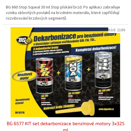
3,9
BG 860 Stop Squeal 30 ml Stop pískání brzd. Po aplikaci zabraňuje
z
vzniku sklovitých povlaků na brzdném materiálu, které zapříčiňují
5
rozvibrování brzdových segmentů.
hvězdiček.
Kód:
2186
BG 6577 KIT set dekarbonizace benzínové motory 3x325
ml