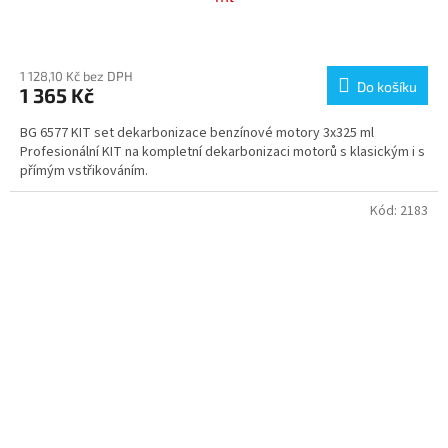
Průměrné
hodnocení
produktu
1 128,10 Kč bez DPH
Do košíku
1 365 Kč
je
3,8
BG 6577 KIT set dekarbonizace benzínové motory 3x325 ml
z
Profesionální KIT na kompletní dekarbonizaci motorů s klasickým i s
5
přímým vstřikováním.
hvězdiček.
Kód:
2183