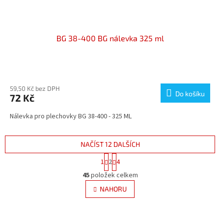
BG 38-400 BG nálevka 325 ml
Průměrné
hodnocení
produktu
59,50 Kč bez DPH
Do košíku
72 Kč
je
5,0
Nálevka pro plechovky BG 38-400 - 325 ML
z
5
hvězdiček.
NAČÍST 12 DALŠÍCH
S
1
2
4
t
O
r
45
položek celkem
v
á
l
NAHORU
n
á
k
d
o
v
a