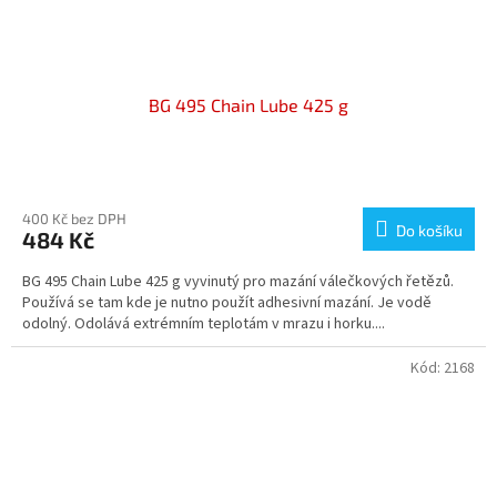
BG 495 Chain Lube 425 g
Průměrné
hodnocení
produktu
400 Kč bez DPH
Do košíku
484 Kč
je
5,0
BG 495 Chain Lube 425 g vyvinutý pro mazání válečkových řetězů.
z
Používá se tam kde je nutno použít adhesivní mazání. Je vodě
5
odolný. Odolává extrémním teplotám v mrazu i horku....
hvězdiček.
Kód:
2168