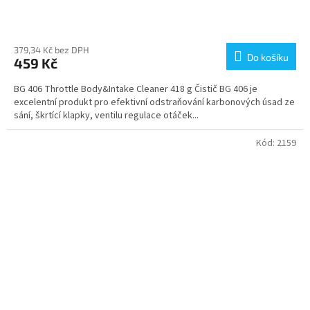
Průměrné
hodnocení
produktu
379,34 Kč bez DPH
Do košíku
459 Kč
je
4,2
BG 406 Throttle Body&Intake Cleaner 418 g Čistič BG 406 je
z
excelentní produkt pro efektivní odstraňování karbonových úsad ze
5
sání, škrtící klapky, ventilu regulace otáček...
hvězdiček.
Kód:
2159