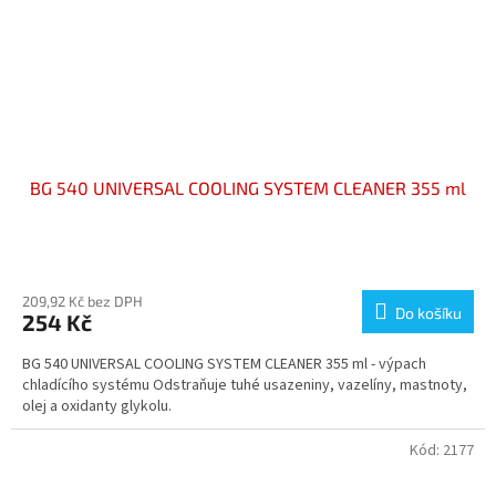
BG 540 UNIVERSAL COOLING SYSTEM CLEANER 355 ml
Průměrné
hodnocení
produktu
209,92 Kč bez DPH
Do košíku
254 Kč
je
4,0
BG 540 UNIVERSAL COOLING SYSTEM CLEANER 355 ml - výpach
z
chladícího systému Odstraňuje tuhé usazeniny, vazelíny, mastnoty,
5
olej a oxidanty glykolu.
hvězdiček.
Kód:
2177