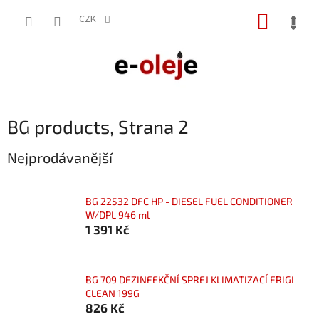
Přejít
NÁKUP
na
CZK
obsah
KOŠÍK
BG products
, Strana 2
Nejprodávanější
BG 22532 DFC HP - DIESEL FUEL CONDITIONER
W/DPL 946 ml
1 391 Kč
BG 709 DEZINFEKČNÍ SPREJ KLIMATIZACÍ FRIGI-
CLEAN 199G
826 Kč