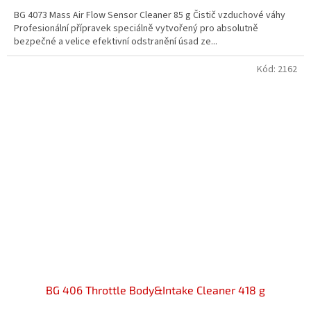
5,0
BG 4073 Mass Air Flow Sensor Cleaner 85 g Čistič vzduchové váhy
z
Profesionální přípravek speciálně vytvořený pro absolutně
5
bezpečné a velice efektivní odstranění úsad ze...
hvězdiček.
Kód:
2162
BG 406 Throttle Body&Intake Cleaner 418 g