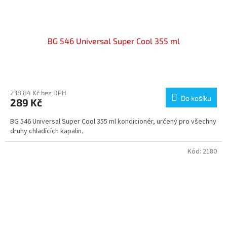
BG 546 Universal Super Cool 355 ml
Průměrné
hodnocení
produktu
238,84 Kč bez DPH
Do košíku
289 Kč
je
4,7
BG 546 Universal Super Cool 355 ml kondicionér, určený pro všechny
z
druhy chladících kapalin.
5
hvězdiček.
Kód:
2180