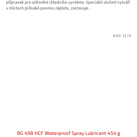
přípravek pro utěsnění chladicího systému. Speciální složení vytváří
5
v místech průsaků pevnou záplatu, zastavuje...
hvězdiček.
Kód:
2174
BG 498 HCF Waterproof Spray Lubricant 454 g