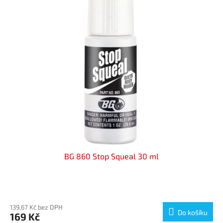
BG 860 Stop Squeal 30 ml
Průměrné
hodnocení
produktu
139,67 Kč bez DPH
Do košíku
169 Kč
je