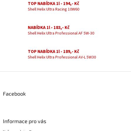
á
TOP NABÍDKA 1l - 194,- Kč
c
n
í
Shell Helix Ultra Racing 10W60
í
p
r
v
NABÍDKA 1l - 183,- Kč
k
Shell Helix Ultra Professional AF 5W-30
y
v
ý
TOP NABÍDKA 1l - 189,- Kč
p
Shell Helix Ultra Professional AV-L 5W30
i
s
u
Z
á
p
a
Facebook
t
í
Informace pro vás