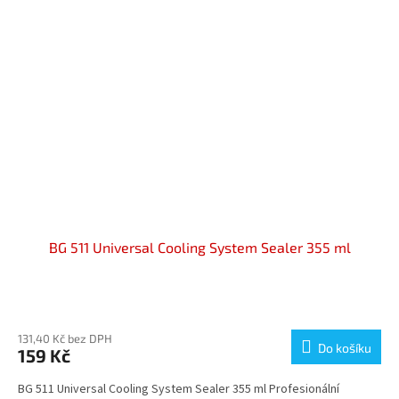
BG 511 Universal Cooling System Sealer 355 ml
Průměrné
hodnocení
produktu
131,40 Kč bez DPH
Do košíku
159 Kč
je
4,0
BG 511 Universal Cooling System Sealer 355 ml Profesionální
z