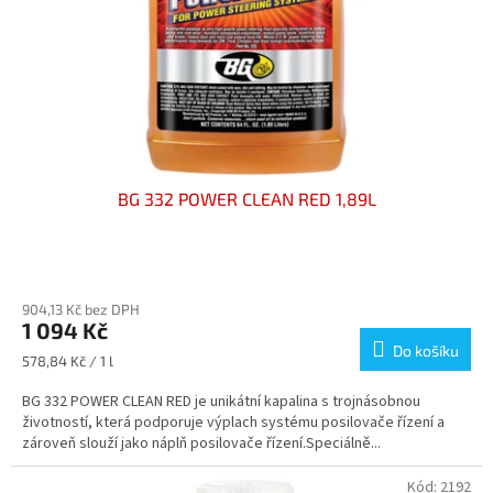
o
d
u
k
t
ů
BG 332 POWER CLEAN RED 1,89L
Průměrné
hodnocení
904,13 Kč bez DPH
produktu
1 094 Kč
je
Do košíku
5,0
Měrná
578,84 Kč / 1 l
z
cena:
5
BG 332 POWER CLEAN RED je unikátní kapalina s trojnásobnou
hvězdiček.
životností, která podporuje výplach systému posilovače řízení a
zároveň slouží jako náplň posilovače řízení.Speciálně...
Kód:
2192