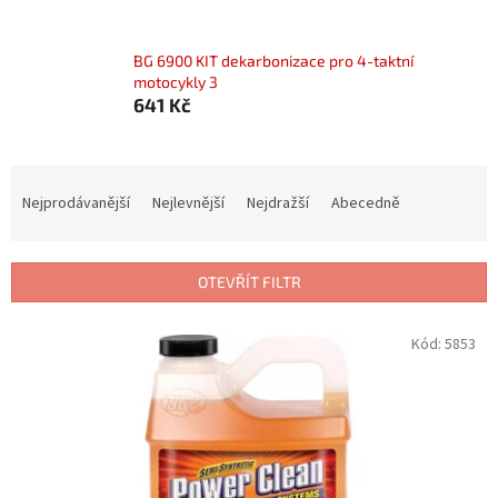
BG 6900 KIT dekarbonizace pro 4-taktní
motocykly 3
641 Kč
Ř
a
Nejprodávanější
Nejlevnější
Nejdražší
Abecedně
z
e
n
OTEVŘÍT FILTR
í
p
V
Kód:
5853
r
ý
o
p
d
i
u
s
k
p
t
r
ů