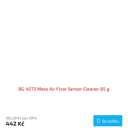
BG 4073 Mass Air Flow Sensor Cleaner 85 g
Průměrné
hodnocení
produktu
365,29 Kč bez DPH
Do košíku
442 Kč
je