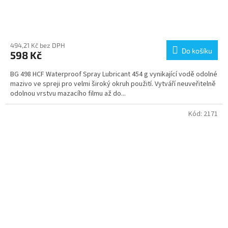
Průměrné
hodnocení
produktu
494,21 Kč bez DPH
Do košíku
598 Kč
je
4,3
BG 498 HCF Waterproof Spray Lubricant 454 g vynikající vodě odolné
z
mazivo ve spreji pro velmi široký okruh použití. Vytváří neuveřitelně
5
odolnou vrstvu mazacího filmu až do...
hvězdiček.
Kód:
2171