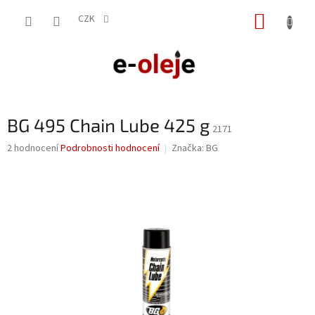
Přejít
NÁKUP
na
CZK
obsah
KOŠÍK
BG 495 Chain Lube 425 g
2171
Průměrné
2 hodnocení
Podrobnosti hodnocení
Značka:
BG
hodnocení
produktu
je
5,0
z
5
hvězdiček.