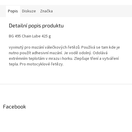
Popis
Diskuze
Značka
Detailní popis produktu
BG 495 Chain Lube 425 g
vyvinutý pro mazání válečkových řetězů. Používá se tam kde je
nutno použít adhesivní mazání. Je vodě odolný. Odolává
extrémním teplotám v mrazu i horku. Zlepšuje tření a vytváření
tepla. Pro motocyklové řetězy.
Z
á
p
a
Facebook
t
í