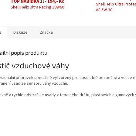
TOP NABÍDKA 1l - 194,- Kč
Shell Helix Ultra Profe
Shell Helix Ultra Racing 10W60
AF 5W-30
s
Diskuze
Značka
ailní popis produktu
stič vzduchové váhy
esionální přípravek speciálně vytvořený pro absolutně bezpečné a velice e
ranění úsad ze senzoru váhy vzduchu.
tivně a rychle odstraňuje úsady z tepelného drátu, plastových a gumových 