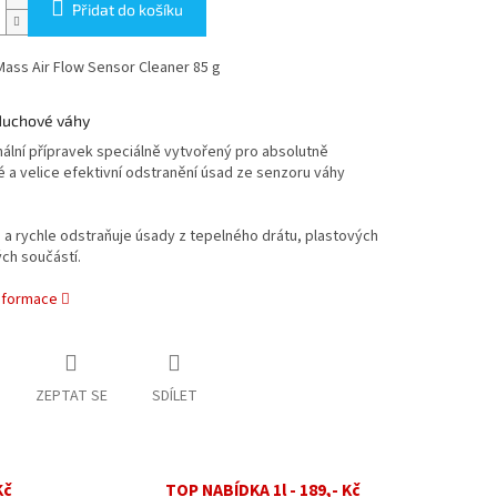
Přidat do košíku
ass Air Flow Sensor Cleaner 85 g
zduchové váhy
ální přípravek speciálně vytvořený pro absolutně
a velice efektivní odstranění úsad ze senzoru váhy
 a rychle odstraňuje úsady z tepelného drátu, plastových
ch součástí.
informace
ZEPTAT SE
SDÍLET
Kč
TOP NABÍDKA 1l - 189,- Kč