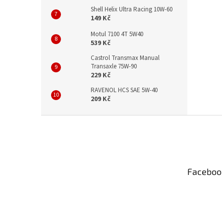
Shell Helix Ultra Racing 10W-60
149 Kč
Motul 7100 4T 5W40
539 Kč
Castrol Transmax Manual
Transaxle 75W-90
229 Kč
RAVENOL HCS SAE 5W-40
209 Kč
Z
á
p
a
t
Faceboo
í