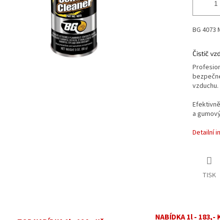
BG 4073 M
Čistič v
Profesion
bezpečné 
vzduchu.
Efektivně
a gumový
Detailní 
TISK
NABÍDKA 1l - 183,- 