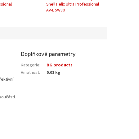
ssional
Shell Helix Ultra Professional
AV-L 5W30
Doplňkové parametry
Kategorie
:
BG products
Hmotnost
:
0.01 kg
fektivní
součástí.