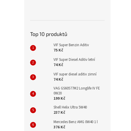
Top 10 produktů
VIF Super Benzin Aditiv
75 Kč
VIF Super Diesel Aditiv letní
74 Kč
VIF super diesel aditiv zimní
74 Kč
VAG GS60577M2 Longlife IV FE
0W20
199 Kč
Shell Helix Ultra 5W40
237 Kč
Mercedes Benz AMG 0W40 1 l
376 Kč