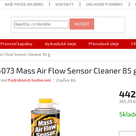
NAŠE PRODEJNA BRNO
KONTAKTY
OBCHODNÍ PODMÍNKY
HLEDAT
Provozní kapaliny
Hydraulické oleje
Převodové oleje
Fi
ir Flow Sensor Cleaner 85 g
073 Mass Air Flow Sensor Cleaner 85 
né
cení
Podrobnosti hodnocení
Značka:
BG
ní
442
u
365,29 K
Měrná
Skla
cena:
ek.