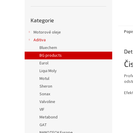
Přeskočit
Kategorie
kategorie
Popi
Motorové oleje
Aditiva
Bluechem
Det
BG products
Či
Eurol
Liqui Moly
Prof
Motul
odst
Sheron
Efek
Sonax
Valvoline
VIF
Metabond
GAT
NANOTECH Europe