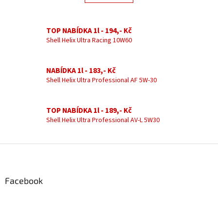
á
k
d
o
v
a
á
TOP NABÍDKA 1l - 194,- Kč
c
n
í
Shell Helix Ultra Racing 10W60
í
p
r
v
NABÍDKA 1l - 183,- Kč
k
Shell Helix Ultra Professional AF 5W-30
y
v
ý
TOP NABÍDKA 1l - 189,- Kč
p
Shell Helix Ultra Professional AV-L 5W30
i
s
u
Z
á
p
a
Facebook
t
í