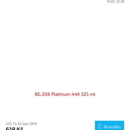
Kód:
2126
BG 208 Platinum 44K 325 ml
Průměrné
hodnocení
produktu
510,74 Kč bez DPH
Do košíku
618 Kč
je