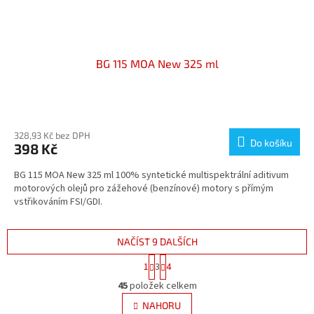
BG 115 MOA New 325 ml
Průměrné
hodnocení
produktu
328,93 Kč bez DPH
Do košíku
398 Kč
je
4,1
BG 115 MOA New 325 ml 100% syntetické multispektrální aditivum
z
motorových olejů pro zážehové (benzínové) motory s přímým
5
vstřikováním FSI/GDI.
hvězdiček.
NAČÍST 9 DALŠÍCH
S
1
3
4
t
O
r
45
položek celkem
v
á
l
NAHORU
n