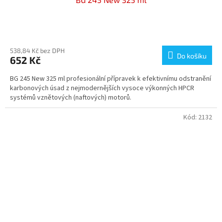
Průměrné
hodnocení
produktu
538,84 Kč bez DPH
Do košíku
652 Kč
je
3,6
BG 245 New 325 ml profesionální přípravek k efektivnímu odstranění
z
karbonových úsad z nejmodernějších vysoce výkonných HPCR
5
systémů vznětových (naftových) motorů.
hvězdiček.
Kód:
2132