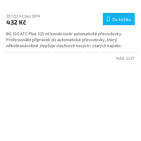
Průměrné
hodnocení
produktu
357,02 Kč bez DPH
Do košíku
432 Kč
je
4,5
BG 310 ATC Plus 325 ml kondicionér automatické převodovky.
z
Profesionální přípravek do automatické převodovky, který
5
několikanásobně zlepšuje vlastnosti nových i starých kapalin.
hvězdiček.
Kód:
2147