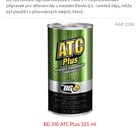
z
přípravek pro diferenciály s mezním třením (LS - Limited Slip), může
5
být použití i v převodových olejích, které...
hvězdiček.
Kód:
2150
BG 310 ATC Plus 325 ml