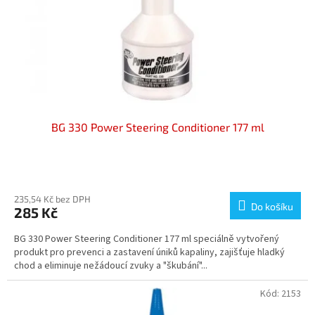
o
d
u
k
t
ů
BG 330 Power Steering Conditioner 177 ml
Průměrné
hodnocení
produktu
235,54 Kč bez DPH
Do košíku
285 Kč
je
5,0
BG 330 Power Steering Conditioner 177 ml speciálně vytvořený
z
produkt pro prevenci a zastavení úniků kapaliny, zajišťuje hladký
5
chod a eliminuje nežádoucí zvuky a "škubání"...
hvězdiček.
Kód:
2153