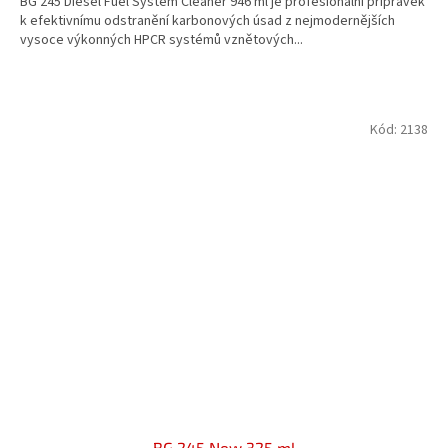
BG 245 Diesel Fuel System Cleaner 946 ml je profesionální přípravek
z
k efektivnímu odstranění karbonových úsad z nejmodernějších
5
vysoce výkonných HPCR systémů vznětových...
hvězdiček.
Kód:
2138
BG 245 New 325 ml