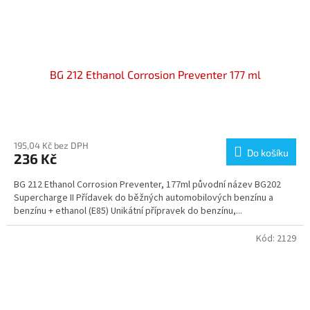
BG 212 Ethanol Corrosion Preventer 177 ml
Průměrné
hodnocení
produktu
195,04 Kč bez DPH
Do košíku
236 Kč
je
5,0
BG 212 Ethanol Corrosion Preventer, 177ml původní název BG202
z
Supercharge II Přídavek do běžných automobilových benzínu a
5
benzínu + ethanol (E85) Unikátní přípravek do benzínu,...
hvězdiček.
Kód:
2129