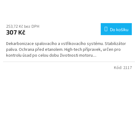
Průměrné
hodnocení
produktu
253,72 Kč bez DPH
Do košíku
307 Kč
je
4,3
Dekarbonizace spalovacího a vstřikovacího systému. Stabilizátor
z
paliva. Ochrana před etanolem. High-tech přípravek, určen pro
5
kontrolu úsad po celou dobu životnosti motoru....
hvězdiček.
Kód:
2117