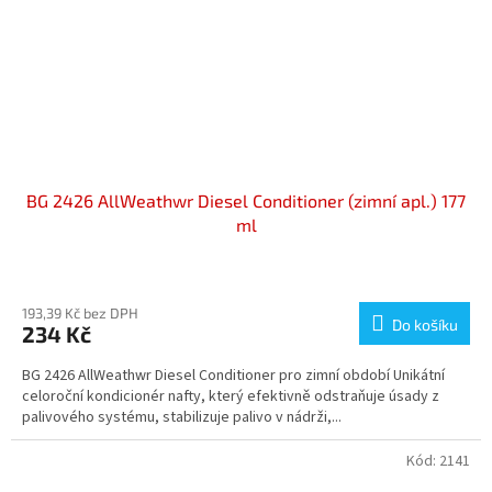
BG 2426 AllWeathwr Diesel Conditioner (zimní apl.) 177
ml
Průměrné
hodnocení
produktu
193,39 Kč bez DPH
Do košíku
234 Kč
je
5,0
BG 2426 AllWeathwr Diesel Conditioner pro zimní období Unikátní
z
celoroční kondicionér nafty, který efektivně odstraňuje úsady z
5
palivového systému, stabilizuje palivo v nádrži,...
hvězdiček.
Kód:
2141