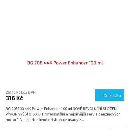
BG 208 44K Power Enhancer 100 ml
Průměrné
hodnocení
produktu
261,16 Kč bez DPH
Do košíku
316 Kč
je
4,7
BG 208100 44K Power Enhancer 100 ml NOVÉ REVOLUČNÍ SLOŽENÍ -
z
VÝKON VYŠŠÍ O 60%! Profesionální a nejsilnější servis benzínových
5
motorů. Velmi efektivně odstraňuje úsady z...
hvězdiček.