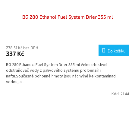
BG 280 Ethanol Fuel System Drier 355 ml
Průměrné
hodnocení
produktu
278,51 Kč bez DPH
Do košíku
337 Kč
je
5,0
BG 280 Ethanocl Fuel System Drier 355 ml Velmi efektivní
z
odstraňovač vody z palivového systému pro benzín i
5
naftu.Současné pohonné hmoty jsou náchylné ke kontaminaci
hvězdiček.
vodou, a...
Kód:
2144