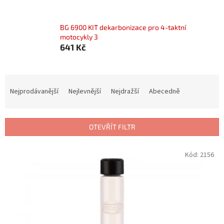
BG 6900 KIT dekarbonizace pro 4-taktní
motocykly 3
641 Kč
Ř
a
Nejprodávanější
Nejlevnější
Nejdražší
Abecedně
z
e
n
OTEVŘÍT FILTR
í
p
V
Kód:
2156
r
ý
o
p
d
i
u
s
k
p
t
r
ů