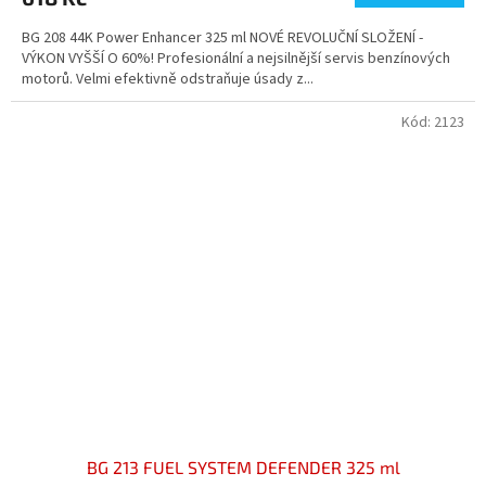
3,6
BG 208 44K Power Enhancer 325 ml NOVÉ REVOLUČNÍ SLOŽENÍ -
z
VÝKON VYŠŠÍ O 60%! Profesionální a nejsilnější servis benzínových
5
motorů. Velmi efektivně odstraňuje úsady z...
hvězdiček.
Kód:
2123
BG 213 FUEL SYSTEM DEFENDER 325 ml