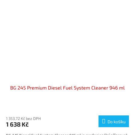
BG 245 Premium Diesel Fuel System Cleaner 946 ml
Průměrné
hodnocení
produktu
1 353,72 Kč bez DPH
Do košíku
1 638 Kč
je
5,0