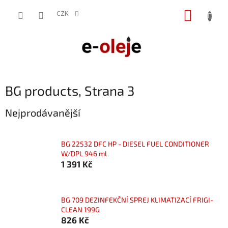
Přejít
NÁKUP
na
CZK
obsah
KOŠÍK
BG products
, Strana 3
Nejprodávanější
BG 22532 DFC HP - DIESEL FUEL CONDITIONER
W/DPL 946 ml
1 391 Kč
BG 709 DEZINFEKČNÍ SPREJ KLIMATIZACÍ FRIGI-
CLEAN 199G
826 Kč