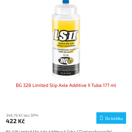
BG 328 Limited Slip Axle Additive II Tuba 177 ml
Průměrné
hodnocení
produktu
348,76 Kč bez DPH
Do košíku
422 Kč
je
5,0
BG 328 Limited Slip Axle Additive II Tuba 177 ml profesionální