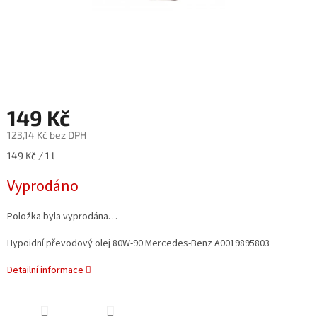
149 Kč
123,14 Kč bez DPH
Měrná
149 Kč / 1 l
cena:
Vyprodáno
Položka byla vyprodána…
Hypoidní převodový olej 80W-90 Mercedes-Benz A0019895803
Detailní informace