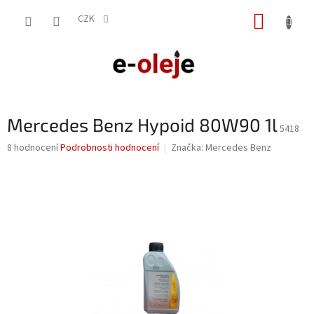
Přejít
NÁKUP
na
CZK
obsah
KOŠÍK
Mercedes Benz Hypoid 80W90 1l
5418
Průměrné
8 hodnocení
Podrobnosti hodnocení
Značka:
Mercedes Benz
hodnocení
produktu
je
3,3
z
5
hvězdiček.