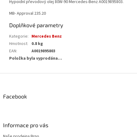
Hypoidní převodový olej 80W-90 Mercedes-Benz A0019895803.
MB- Approval 235.20
Doplňkové parametry
Kategorie
:
Mercedes Benz
Hmotnost
:
0.8 kg
EAN
:
A0019895803
Položka byla vyprodána…
Z
á
p
a
Facebook
t
í
Informace pro vás
Naše prodejna Brno