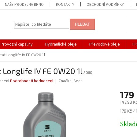
NAŠE PRODEJNA BRNO
KONTAKTY
OBCHODNÍ PODMÍNKY
HLEDAT
Provozní kapaliny
Hydraulické oleje
Převodové oleje
Fi
eat Longlife IV FE 0W20 1l
 Longlife IV FE 0W20 1l
5060
né
ocení
Podrobnosti hodnocení
Značka:
Seat
ní
179
u
147,93 K
Měrná
179 Kč / 1
cena:
ek.
Skla