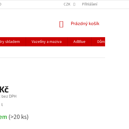
DOPRAVA
PODMÍNKY OCHRANY OSOBNÍCH ÚDAJŮ
CZK
Přihlášení
REKLAMACE
NÁKUPNÍ
Prázdný košík
KOŠÍK
ltry skladem
Vazelíny a maziva
AdBlue
Dům a zahrada
 Kč
č bez DPH
 l
dem
(>20 ks)