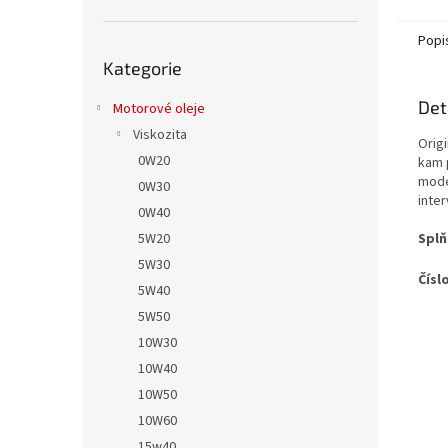
Popi
Přeskočit
Kategorie
kategorie
Det
Motorové oleje
Viskozita
Orig
0W20
kam 
mode
0W30
inter
0W40
5W20
Splň
5W30
Čísl
5W40
5W50
10W30
10W40
10W50
10W60
15w40