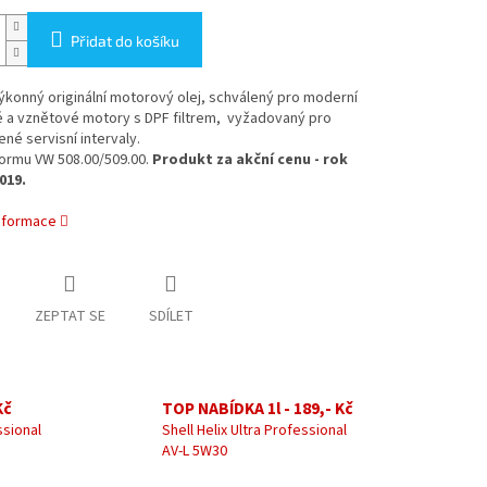
Přidat do košíku
konný originální motorový olej, schválený pro moderní
 a vznětové motory s DPF filtrem, vyžadovaný pro
né servisní intervaly.
normu VW 508.00/509.00.
Produkt za akční cenu - rok
019.
informace
ZEPTAT SE
SDÍLET
Kč
TOP NABÍDKA 1l - 189,- Kč
ssional
Shell Helix Ultra Professional
AV-L 5W30