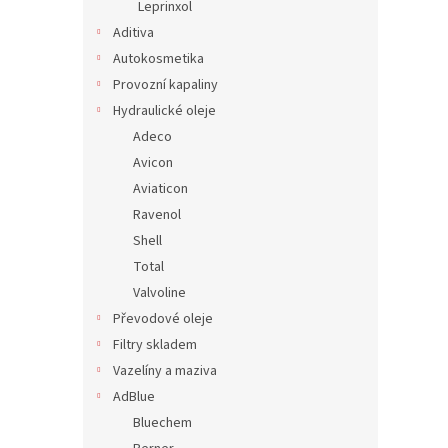
Leprinxol
Aditiva
Autokosmetika
Provozní kapaliny
Hydraulické oleje
Adeco
Avicon
Aviaticon
Ravenol
Shell
Total
Valvoline
Převodové oleje
Filtry skladem
Vazelíny a maziva
AdBlue
Bluechem