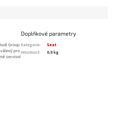
Doplňkové parametry
 Audi Group
Kategorie
:
Seat
hválený pro
Hmotnost
:
0.8 kg
né servisní