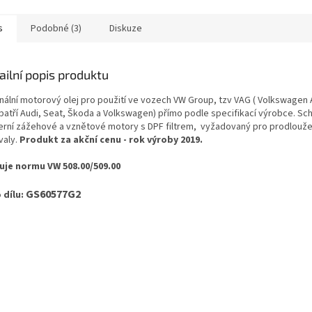
s
Podobné (3)
Diskuze
ailní popis produktu
inální motorový olej pro použití ve vozech VW Group, tzv VAG ( Volkswagen
patří Audi, Seat, Škoda a Volkswagen) přímo podle specifikací výrobce. Sc
rní zážehové a vznětové motory s DPF filtrem, vyžadovaný pro prodlouže
valy.
Produkt za akční cenu - rok výroby 2019.
uje normu VW 508.00/509.00
GS60577G2
o dílu: