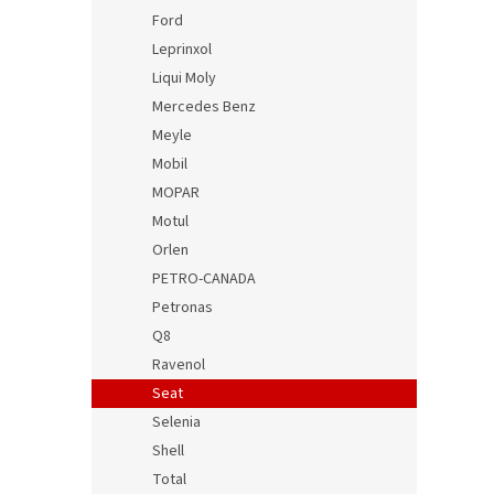
Ford
Leprinxol
Liqui Moly
Mercedes Benz
Meyle
Mobil
MOPAR
Motul
Orlen
PETRO-CANADA
Petronas
Q8
Ravenol
Seat
Selenia
Shell
Total