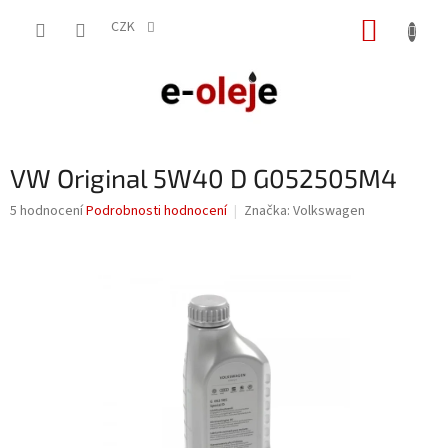
Přejít
NÁKUP
na
CZK
obsah
KOŠÍK
VW Original 5W40 D G052505M4
Průměrné
5 hodnocení
Podrobnosti hodnocení
Značka:
Volkswagen
hodnocení
produktu
je
3,4
z
5
hvězdiček.