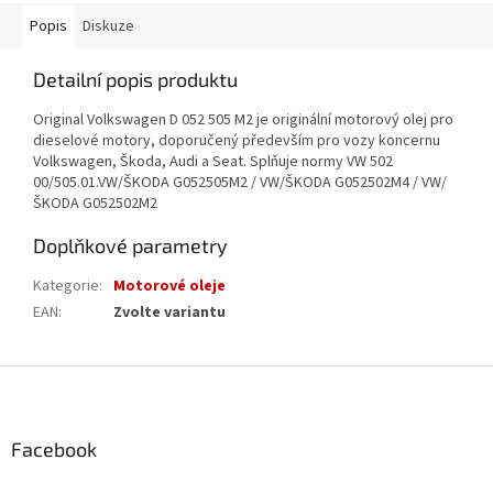
Popis
Diskuze
Detailní popis produktu
Original Volkswagen D 052 505 M2 je originální motorový olej pro
dieselové motory, doporučený především pro vozy koncernu
Volkswagen, Škoda, Audi a Seat. Splňuje normy VW 502
00/505.01.
VW/ŠKODA G052505M2 / VW/ŠKODA G052502M4 / VW/
ŠKODA G052502M2
Doplňkové parametry
Kategorie
:
Motorové oleje
EAN
:
Zvolte variantu
Z
á
p
a
Facebook
t