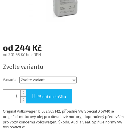
od
244 Kč
od
201,65 Kč
bez DPH
Měrná
Zvolte variantu
cena:
Varianta
Přidat do košíku
Original Volkswagen D 052 505 M2, případně VW Special D 5W40 je
originální motorový olej pro dieselové motory, doporučený především
pro vozy koncernu Volkswagen, Škoda, Audi a Seat. Splňuje normy VW
502 00/505.01.