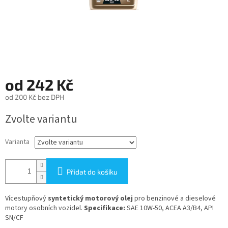
od
242 Kč
od
200 Kč
bez DPH
Měrná
Zvolte variantu
cena:
Varianta
Přidat do košíku
Vícestupňový
syntetický motorový olej
pro benzinové a dieselové
motory osobních vozidel.
Specifikace:
SAE 10W-50, ACEA A3/B4, API
SN/CF