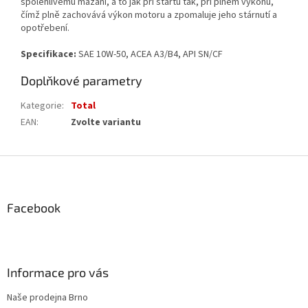
spolehlivému mazání, a to jak při startu tak, při plném výkonu,
čímž plně zachovává výkon motoru a zpomaluje jeho stárnutí a
opotřebení.
Specifikace:
SAE 10W-50, ACEA A3/B4, API SN/CF
Doplňkové parametry
Kategorie
:
Total
EAN
:
Zvolte variantu
Z
á
p
a
Facebook
t
í
Informace pro vás
Naše prodejna Brno