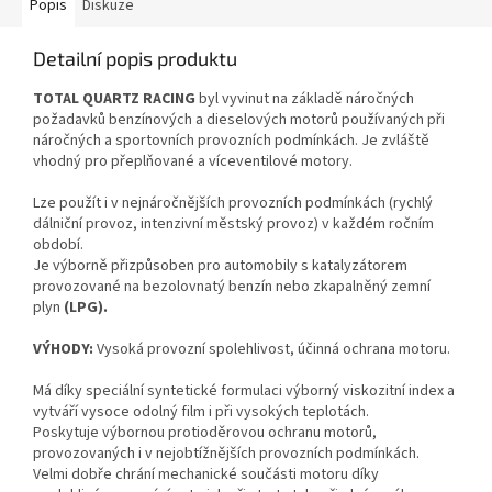
Popis
Diskuze
Detailní popis produktu
TOTAL QUARTZ RACING
byl vyvinut na základě náročných
požadavků benzínových a dieselových motorů používaných při
náročných a sportovních provozních podmínkách. Je zvláště
vhodný pro přeplňované a víceventilové motory.
Lze použít i v nejnáročnějších provozních podmínkách (rychlý
dálniční provoz, intenzivní městský provoz) v každém ročním
období.
Je výborně přizpůsoben pro automobily s katalyzátorem
provozované na bezolovnatý benzín nebo zkapalněný zemní
plyn
(LPG).
VÝHODY:
Vysoká provozní spolehlivost, účinná ochrana motoru.
Má díky speciální syntetické formulaci výborný viskozitní index a
vytváří vysoce odolný film i při vysokých teplotách.
Poskytuje výbornou protioděrovou ochranu motorů,
provozovaných i v nejobtížnějších provozních podmínkách.
Velmi dobře chrání mechanické součásti motoru díky