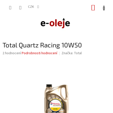
Přejít
NÁKUP
na
CZK
obsah
KOŠÍK
Total Quartz Racing 10W50
Průměrné
2 hodnocení
Podrobnosti hodnocení
Značka:
Total
hodnocení
produktu
je
5,0
z
5
hvězdiček.