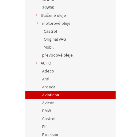
20W50
Stáčené oleje
motorové oleje
Castrol
Original VAG
Mobil
převodové oleje
AUTO
Adeco
Aral
Ardeca
Aviaticon
Avicon
BMW
Castrol
Elf
Excelsior