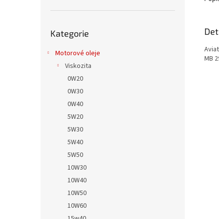
Přeskočit
Det
Kategorie
kategorie
Aviat
Motorové oleje
MB 2
Viskozita
0W20
0W30
0W40
5W20
5W30
5W40
5W50
10W30
10W40
10W50
10W60
15w40