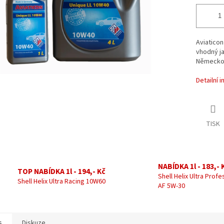
Aviaticon
vhodný ja
Německo
Detailní 
TISK
NABÍDKA 1l - 183,- 
TOP NABÍDKA 1l - 194,- Kč
Shell Helix Ultra Profe
Shell Helix Ultra Racing 10W60
AF 5W-30
s
Diskuze