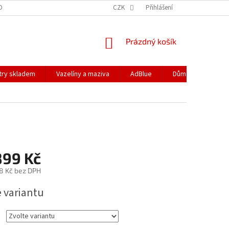
DOPRAVA
PODMÍNKY OCHRANY OSOBNÍCH ÚDAJŮ
CZK
Přihlášení
REKLAMACE
NÁKUPNÍ
Prázdný košík
KOŠÍK
ltry skladem
Vazelíny a maziva
AdBlue
Dům a zahrada
899 Kč
8 Kč
bez DPH
e variantu