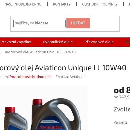
NAŠE PRODEJNA BRNO
KONTAKTY
OBCHODNÍ PODMÍNKY
HLEDAT
Provozní kapaliny
Hydraulické oleje
Převodové oleje
Fi
motorový olej Aviaticon Unique LL 10W40
rový olej Aviaticon Unique LL 10W40
né
ocení
Podrobnosti hodnocení
Značka:
Aviaticon
ní
od
u
od
742,9
Měrná
Zvolt
cena:
ek.
Varianta