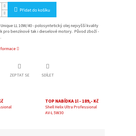
Přidat do košíku
 Unique LL 10W/40 - polosyntetický olej nejvyšší kvality
k pro benzínové tak i dieselové motory. Původ zboží -
.
informace
ZEPTAT SE
SDÍLET
Kč
TOP NABÍDKA 1l - 189,- Kč
ssional
Shell Helix Ultra Professional
AV-L 5W30