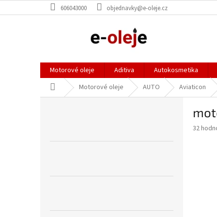
Přejít
606043000
objednavky@e-oleje.cz
na
obsah
Motorové oleje
Aditiva
Autokosmetika
Domů
Motorové oleje
AUTO
Aviaticon
P
moto
o
s
Průměr
32 hodn
t
hodnoce
r
produkt
a
je
3,7
n
z
n
5
í
hvězdič
p
a