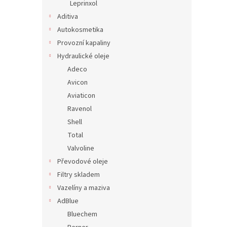
Leprinxol
Aditiva
Autokosmetika
Provozní kapaliny
Hydraulické oleje
Adeco
Avicon
Aviaticon
Ravenol
Shell
Total
Valvoline
Převodové oleje
Filtry skladem
Vazelíny a maziva
AdBlue
Bluechem