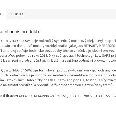
s
Diskuze
ailní popis produktu
 Quartz INEO C4 5W-30 je pokročilý syntetický motorový olej, který je spec
ulován pro dieselové motory vozidel značek jako jsou RENAULT, MERCEDES
 Tento olej splňuje technické požadavky těchto značek a je ideální pro vozi
bena před polovinou roku 2018. Díky své speciální technologii Low SAPS je t
ý k zařízením proti znečišťujícím látkám a zajišťuje optimální provoz motor
l Quartz INEO C4 5W-30 je formulován pro poskytování vynikající ochrany v 
otních podmínkách a je vhodný pro moderní víceventilové motory s turbod
ým vstřikováním. Jeho nízký obsah sulfátového popela, fosforu a síry minim
d na životní prostředí a prodlužuje životnost motoru a emisních systémů.
cifikace:
ACEA: C4,
MB-APPROVAL 226.51, RENAULT RN0720, FIAT 9.55535