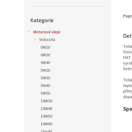
Přeskočit
Popi
Kategorie
kategorie
Motorové oleje
Det
Viskozita
Total
0W20
form
0W30
FIAT.
0W40
vyro
šetrn
5W20
5W30
Tota
5W40
tepl
přím
5W50
dopa
10W30
Spe
10W40
10W50
10W60
15w40