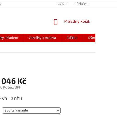
DOPRAVA
PODMÍNKY OCHRANY OSOBNÍCH ÚDAJŮ
CZK
Přihlášení
REKLAMACE
NÁKUPNÍ
Prázdný košík
KOŠÍK
ltry skladem
Vazelíny a maziva
AdBlue
Dům a zahrada
 046 Kč
6 Kč
bez DPH
e variantu