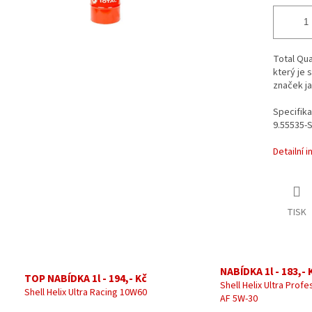
Total Qua
který je 
značek j
Specifika
9.55535-
Detailní 
TISK
NABÍDKA 1l - 183,- 
TOP NABÍDKA 1l - 194,- Kč
Shell Helix Ultra Profe
Shell Helix Ultra Racing 10W60
AF 5W-30