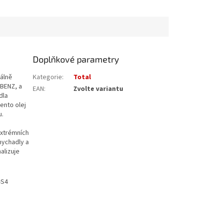
Doplňkové parametry
iálně
Kategorie
:
Total
 BENZ, a
EAN
:
Zvolte variantu
dla
ento olej
u.
extrémních
mychadly a
alizuje
-S4