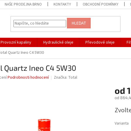
NAŠE PRODEJNA BRNO
KONTAKTY
OBCHODNÍ PODMÍNKY
HLEDAT
Provozní kapaliny
Hydraulické oleje
Převodové oleje
Fi
otal Quartz Ineo C4 5W30
l Quartz Ineo C4 5W30
né
cení
Podrobnosti hodnocení
Značka:
Total
ní
od
1
u
od
864,4
Měrná
Zvolt
cena:
ek.
Varianta