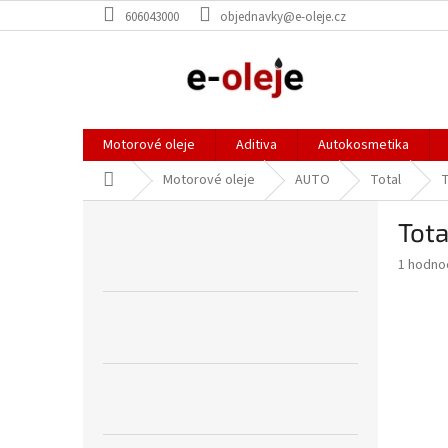
Přejít
606043000
objednavky@e-oleje.cz
na
obsah
Motorové oleje
Aditiva
Autokosmetika
Domů
Motorové oleje
AUTO
Total
T
P
Tota
o
s
Průměr
1 hodno
t
hodnoce
r
produkt
a
je
5,0
n
z
n
5
í
hvězdič
p
a