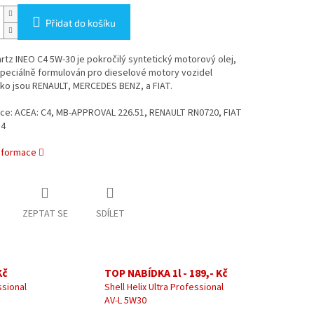
Přidat do košíku
rtz INEO C4 5W-30 je pokročilý syntetický motorový olej,
speciálně formulován pro dieselové motory vozidel
ako jsou RENAULT, MERCEDES BENZ, a FIAT.
ce: ACEA: C4,
MB-APPROVAL 226.51, RENAULT RN0720, FIAT
S4
informace
ZEPTAT SE
SDÍLET
Kč
TOP NABÍDKA 1l - 189,- Kč
ssional
Shell Helix Ultra Professional
AV-L 5W30