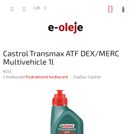
Přejít
NÁKUP
na
CZK
obsah
KOŠÍK
Castrol Transmax ATF DEX/MERC
Multivehicle 1l
6152
Průměrné
1 hodnocení
Podrobnosti hodnocení
Značka:
Castrol
hodnocení
produktu
je
5,0
z
5
hvězdiček.