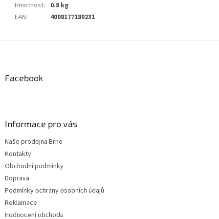
Hmotnost
:
0.8 kg
EAN
:
4008177180231
Z
á
p
a
Facebook
t
í
Informace pro vás
Naše prodejna Brno
Kontakty
Obchodní podmínky
Doprava
Podmínky ochrany osobních údajů
Reklamace
Hodnocení obchodu