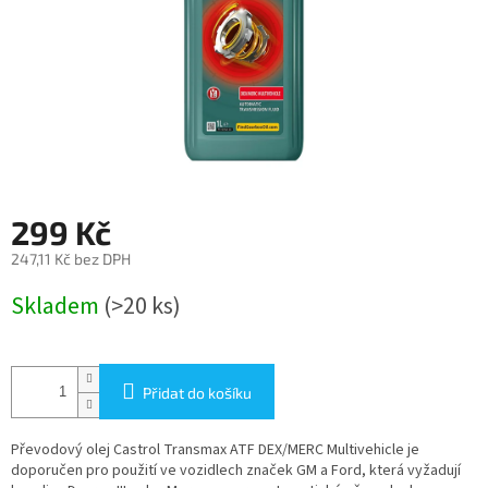
299 Kč
247,11 Kč bez DPH
Měrná
Skladem
(>20 ks)
cena:
Přidat do košíku
Převodový olej Castrol Transmax ATF DEX/MERC Multivehicle je
doporučen pro použití ve vozidlech značek GM a Ford, která vyžadují