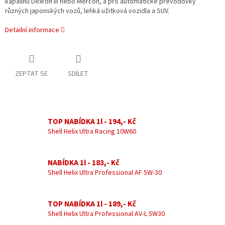
kapalinu Dexron III nebo Mercon, a pro automatické převodovky
různých japonských vozů, lehká užitková vozidla a SUV.
Detailní informace
ZEPTAT SE
SDÍLET
TOP NABÍDKA 1l - 194,- Kč
Shell Helix Ultra Racing 10W60
NABÍDKA 1l - 183,- Kč
Shell Helix Ultra Professional AF 5W-30
TOP NABÍDKA 1l - 189,- Kč
Shell Helix Ultra Professional AV-L 5W30