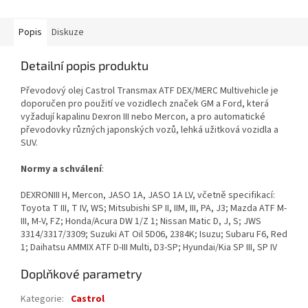
Popis
Diskuze
Detailní popis produktu
Převodový olej Castrol Transmax ATF DEX/MERC Multivehicle je
doporučen pro použití ve vozidlech značek GM a Ford, která
vyžadují kapalinu Dexron III nebo Mercon, a pro automatické
převodovky různých japonských vozů, lehká užitková vozidla a
SUV.
Normy a schválení
:
DEXRONIII H, Mercon, JASO 1A, JASO 1A LV, včetně specifikací:
Toyota T III, T IV, WS; Mitsubishi SP II, IIM, III, PA, J3; Mazda ATF M-
III, M-V, FZ; Honda/Acura DW 1/Z 1; Nissan Matic D, J, S; JWS
3314/3317/3309; Suzuki AT Oil 5D06, 2384K; Isuzu; Subaru F6, Red
1; Daihatsu AMMIX ATF D-III Multi, D3-SP; Hyundai/Kia SP III, SP IV
Doplňkové parametry
Kategorie
:
Castrol