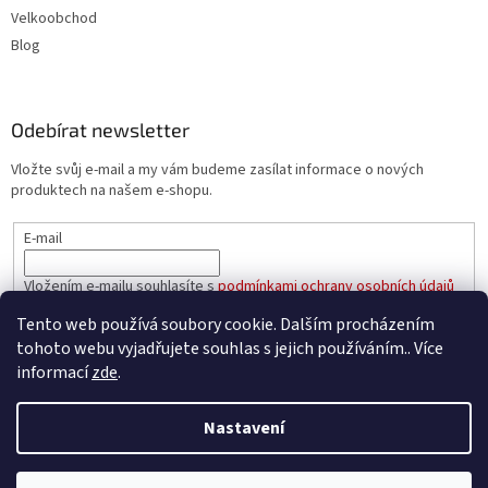
Velkoobchod
Blog
Odebírat newsletter
Vložte svůj e-mail a my vám budeme zasílat informace o nových
produktech na našem e-shopu.
E-mail
Vložením e-mailu souhlasíte s
podmínkami ochrany osobních údajů
Tento web používá soubory cookie. Dalším procházením
PŘIHLÁSIT SE
tohoto webu vyjadřujete souhlas s jejich používáním.. Více
informací
zde
.
Nastavení
Vytvořil Shoptet