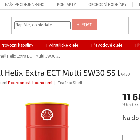
NAŠE PRODEJNA BRNO
KONTAKTY
OBCHODNÍ PODMÍNKY
HLEDAT
Provozní kapaliny
Hydraulické oleje
Převodové oleje
Fi
hell Helix Extra ECT Multi 5W30 55 l
l Helix Extra ECT Multi 5W30 55 l
6430
né
cení
Podrobnosti hodnocení
Značka:
Shell
ní
11 6
u
9 653,72
Měrná
Na do
cena:
ek.