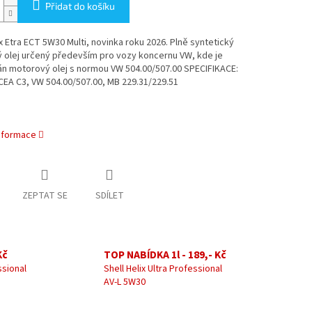
Přidat do košíku
ix Etra ECT 5W30 Multi, novinka roku 2026. Plně syntetický
 olej určený především pro vozy koncernu VW, kde je
n motorový olej s normou VW 504.00/507.00 SPECIFIKACE:
CEA C3, VW 504.00/507.00, MB 229.31/229.51
informace
ZEPTAT SE
SDÍLET
Kč
TOP NABÍDKA 1l - 189,- Kč
ssional
Shell Helix Ultra Professional
AV-L 5W30