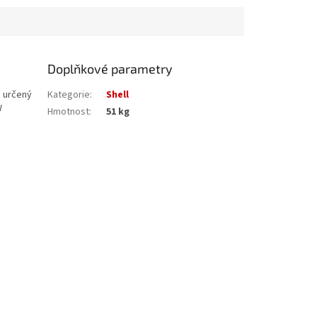
Doplňkové parametry
j určený
Kategorie
:
Shell
W
Hmotnost
:
51 kg