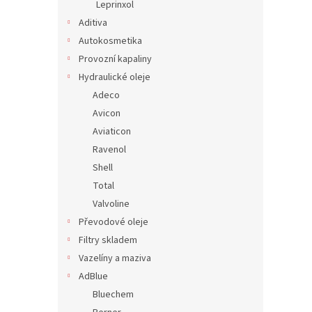
Leprinxol
Aditiva
Autokosmetika
Provozní kapaliny
Hydraulické oleje
Adeco
Avicon
Aviaticon
Ravenol
Shell
Total
Valvoline
Převodové oleje
Filtry skladem
Vazelíny a maziva
AdBlue
Bluechem