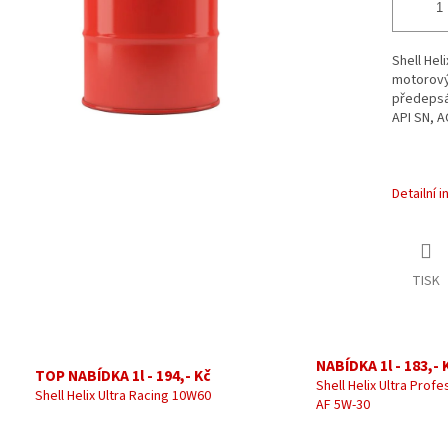
Shell Hel
motorový
předepsá
API SN, A
Detailní 
TISK
NABÍDKA 1l - 183,- 
TOP NABÍDKA 1l - 194,- Kč
Shell Helix Ultra Profe
Shell Helix Ultra Racing 10W60
AF 5W-30