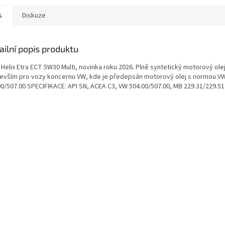
s
Diskuze
ailní popis produktu
 Helix Etra ECT 5W30 Multi, novinka roku 2026. Plně syntetický motorový ole
evším pro vozy koncernu VW, kde je předepsán motorový olej s normou V
00/507.00 SPECIFIKACE: API SN, ACEA C3, VW 504.00/507.00, MB 229.31/229.51