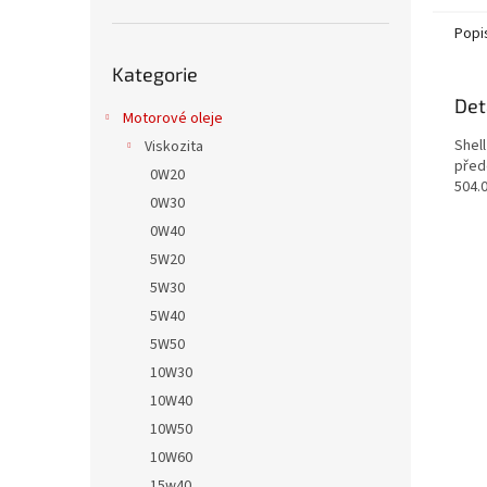
Popi
Přeskočit
Kategorie
kategorie
Det
Motorové oleje
Shell
Viskozita
před
0W20
504.
0W30
0W40
5W20
5W30
5W40
5W50
10W30
10W40
10W50
10W60
15w40