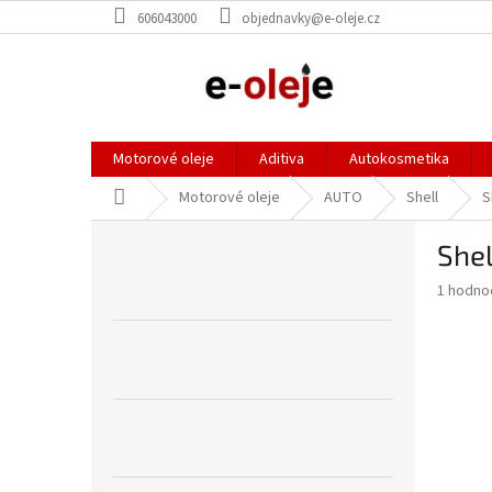
Přejít
606043000
objednavky@e-oleje.cz
na
obsah
Motorové oleje
Aditiva
Autokosmetika
Domů
Motorové oleje
AUTO
Shell
S
P
Shel
o
s
Průměr
1 hodno
t
hodnoce
r
produkt
a
je
5,0
n
z
n
5
í
hvězdič
p
a