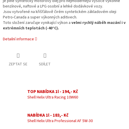
je plně syntetický motorový olej pro nejmodernější vysoce výkonné
benzínové, naftové a LPG osobní a lehké dodávkové vozy.
Jsou vytvořené na křišťálově čirém syntetickém základovém oleji
Petro-Canada a super výkonných aditivech.
Toto složení zaručuje vynikající výkon a
velmi rychlý náběh mazání i v
extrémních teplotách (-40°C).
Detailní informace
ZEPTAT SE
SDÍLET
TOP NABÍDKA 1l - 194,- Kč
Shell Helix Ultra Racing 10W60
NABÍDKA 1l - 183,- Kč
Shell Helix Ultra Professional AF 5W-30