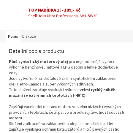
TOP NABÍDKA 1l - 189,- Kč
Shell Helix Ultra Professional AV-L 5W30
Popis
Diskuze
Detailní popis produktu
Plně syntetický motorový olej
pro nejmodernější vysoce
výkonné benzínové, naftové a LPG osobní a lehké dodávkové
vozy.
Jsou vytvořené na křišťálově čirém syntetickém základovém
oleji Petro-Canada a super výkonných aditivech.
Toto složení zaručuje vynikající výkon a
velmi rychlý náběh
mazání i v extrémních teplotách (-40°C).
Zajišťují excelentní ochranu motoru ve velmi nízkých i vysokých
provozních teplotách, šetří palivo a prodlužují životnost součástí
motoru.
Složení z ultračirého základového oleje a speciálních aditiv
zajišťuje vynikající ochranu katalyzátorů a filtrů pevných částic