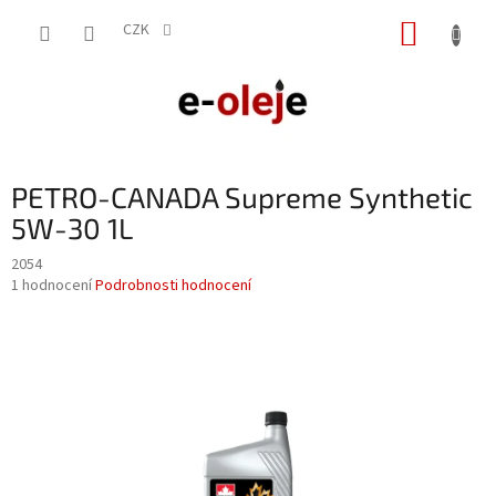
Přejít
NÁKUP
na
CZK
obsah
KOŠÍK
PETRO-CANADA Supreme Synthetic
5W-30 1L
2054
Průměrné
1 hodnocení
Podrobnosti hodnocení
hodnocení
produktu
je
5,0
z
5
hvězdiček.