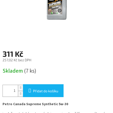
311 Kč
257,02 Kč bez DPH
Měrná
Skladem
(7 ks)
cena:
Přidat do košíku
Petro Canada Supreme Synthetic 5w-30