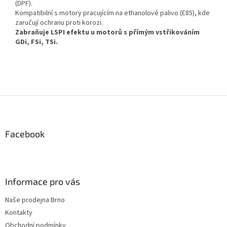
(DPF).
Kompatibilní s motory pracujícím na ethanolové palivo (E85), kde
zaručují ochranu proti korozi.
Zabraňuje LSPI efektu u motorů s přímým vstřikováním
GDi, FSi, TSi.
Z
á
p
a
Facebook
t
í
Informace pro vás
Naše prodejna Brno
Kontakty
Obchodní podmínky