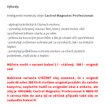
Výhody:
Inteligentní molekuly oleje
Castrol Magnatec Professional:
- ulpívají na kritických částech motoru.
- vytvářejí ochranný mazací film, který chrání motor vůči
opotřebení během startu a po něm.
- přilnou ke kovovým povrchům a tím je chrání vůči opotřebení.
- poskytují zvýšenou ochranu jak za vysokých, tak i za nízkých
teplot.
- poskytují průběžnou ochranu motoru za všech jízdních
podmínek, stylů jízdy a teplot.
Můžete zvolit z variant balení 1 l - stáčený, 208 l - originál
sud.
Nabízená varianta STÁČENÝ olej znamená, že z originál
sudu 60 nebo 208 litrů stočíme originál produkt do našeho
kanystru, neplatíte tudíž za originální obal a etiketu, ale
olej je ORIGINÁL Castrol Magnatec Professional D 0W30 !!!!
V servisu Vám do auta lijí ve většině případů také olej ze
sudového balení !!!