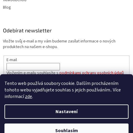
Blog
Odebírat newsletter
Vložte svůj e-mail a my vám budeme zasílat informace o nových
produktech na našem e-shopu.
E-mail
Vložením e-mailu souhlasíte s
podmínkami ochrany osobních údajů
Tento web používá soubory cookie. Dalším procházením
PŘIHLÁSIT SE
tohoto webu vyjadřujete souhlas s jejich používáním.. Více
informací
zde
.
Nastavení
Vytvořil Shoptet
Souhlasím
Copyright 2026
e-oleje.cz
. Všechna práva vyhrazena.