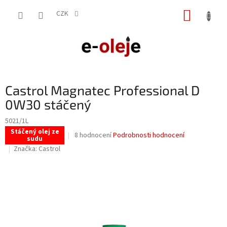
Přejít
NÁKUP
na
CZK
obsah
KOŠÍK
Castrol Magnatec Professional D
0W30 stáčený
5021/1L
Stáčený olej ze
Průměrné
8 hodnocení
Podrobnosti hodnocení
sudu
hodnocení
Značka:
Castrol
produktu
je
4,1
z
5
hvězdiček.