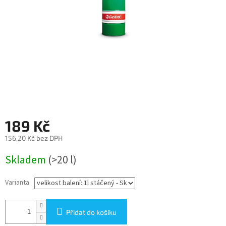
189 Kč
156,20 Kč bez DPH
Měrná
Skladem
(>20 l)
cena:
Varianta
Přidat do košíku