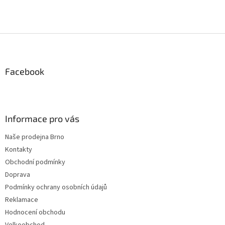
Z
á
p
a
Facebook
t
í
Informace pro vás
Naše prodejna Brno
Kontakty
Obchodní podmínky
Doprava
Podmínky ochrany osobních údajů
Reklamace
Hodnocení obchodu
Velkoobchod