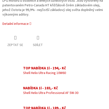
LPG motorů u osobních a lehkých užitkových vozů. Jsou vytvořeny na
patentovaném Petro-Canada HT křišťálově čirém základovém oleji,
jehož čistota je 99,9% - nejčistší základový olej světa doplněný velmi
výkonnými aditivy.
Detailní informace
ZEPTAT SE
SDÍLET
TOP NABÍDKA 1l - 194,- Kč
Shell Helix Ultra Racing 10W60
NABÍDKA 1l - 183,- Kč
Shell Helix Ultra Professional AF 5W-30
TOP NABÍDKA 1l - 189,- Kč