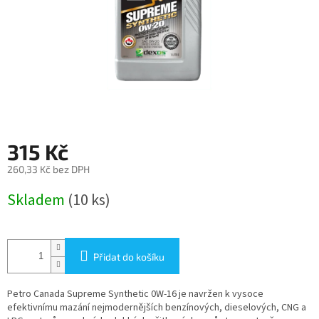
315 Kč
260,33 Kč bez DPH
Měrná
Skladem
(10 ks)
cena:
Přidat do košíku
Petro Canada Supreme Synthetic 0W-16
je navržen k vysoce
efektivnímu mazání nejmodernějších benzínových, dieselových, CNG a