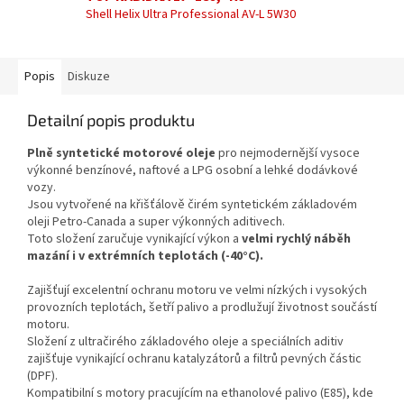
Shell Helix Ultra Professional AV-L 5W30
Popis
Diskuze
Detailní popis produktu
Plně syntetické motorové oleje
pro nejmodernější vysoce
výkonné benzínové, naftové a LPG osobní a lehké dodávkové
vozy.
Jsou vytvořené na křišťálově čirém syntetickém základovém
oleji Petro-Canada a super výkonných aditivech.
Toto složení zaručuje vynikající výkon a
velmi rychlý náběh
mazání i v extrémních teplotách (-40°C).
Zajišťují excelentní ochranu motoru ve velmi nízkých i vysokých
provozních teplotách, šetří palivo a prodlužují životnost součástí
motoru.
Složení z ultračirého základového oleje a speciálních aditiv
zajišťuje vynikající ochranu katalyzátorů a filtrů pevných částic
(DPF).
Kompatibilní s motory pracujícím na ethanolové palivo (E85), kde