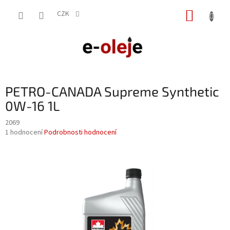
Přejít
NÁKUP
na
CZK
obsah
KOŠÍK
PETRO-CANADA Supreme Synthetic
0W-16 1L
2069
Průměrné
1 hodnocení
Podrobnosti hodnocení
hodnocení
produktu
je
5,0
z
5
hvězdiček.