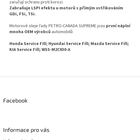
zaručují ochranu proti korozi.
Zabraňuje LSPI efektu u motorů s přímým vstřikováním
GDi, FSi, TSi.
Motorové oleje řady PETRO-CANADA SUPREME jsou
první náplní
mnoha OEM výrobců
automobilů:
Honda Service Fill; Hyundai Service Fill; Mazda Service Fill;
KIA Service Fill; WSS-M2C930-A
Z
á
p
a
Facebook
t
í
Informace pro vás