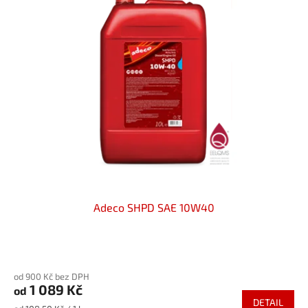
Adeco SHPD SAE 10W40
Průměrné
hodnocení
od 900 Kč bez DPH
produktu
1 089 Kč
od
je
DETAIL
5,0
Měrná