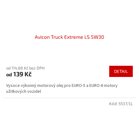
Avicon Truck Extreme LS 5W30
Průměrné
hodnocení
od 114,88 Kč bez DPH
produktu
DETAIL
139 Kč
od
je
5,0
Vysoce výkonný motorový olej pro EURO-5 a EURO-6 motory
z
užitkových vozidel
5
hvězdiček.
Kód:
5537/1L