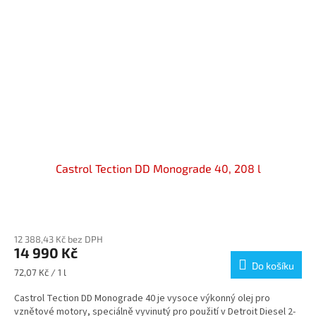
Castrol Tection DD Monograde 40, 208 l
Průměrné
hodnocení
12 388,43 Kč bez DPH
produktu
14 990 Kč
je
Do košíku
5,0
Měrná
72,07 Kč / 1 l
z
cena:
5
Castrol Tection DD Monograde 40 je vysoce výkonný olej pro
hvězdiček.
vznětové motory, speciálně vyvinutý pro použití v Detroit Diesel 2-