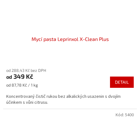
Mycí pasta Leprinxol X-Clean Plus
Průměrné
hodnocení
od 288,43 Kč bez DPH
produktu
349 Kč
od
je
DETAIL
5,0
Měrná
od 87,78 Kč / 1 kg
z
cena:
5
Koncentrovaný čistič rukou bez alkalických usazenin s dvojím
hvězdiček.
účinkem s vůni citrusu.
Kód:
5400