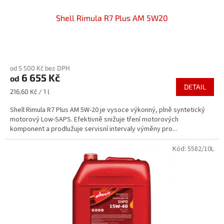
Shell Rimula R7 Plus AM 5W20
Průměrné
hodnocení
od 5 500 Kč bez DPH
produktu
6 655 Kč
od
je
DETAIL
5,0
Měrná
216,60 Kč / 1 l
z
cena:
5
Shell Rimula R7 Plus AM 5W-20 je vysoce výkonný, plně syntetický
hvězdiček.
motorový Low-SAPS. Efektivně snižuje tření motorových
komponent a prodlužuje servisní intervaly výměny pro...
Kód:
5582/10L