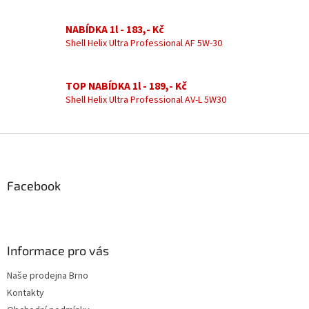
p
r
v
NABÍDKA 1l - 183,- Kč
k
Shell Helix Ultra Professional AF 5W-30
y
v
ý
TOP NABÍDKA 1l - 189,- Kč
p
Shell Helix Ultra Professional AV-L 5W30
i
s
u
Z
á
p
a
Facebook
t
í
Informace pro vás
Naše prodejna Brno
Kontakty