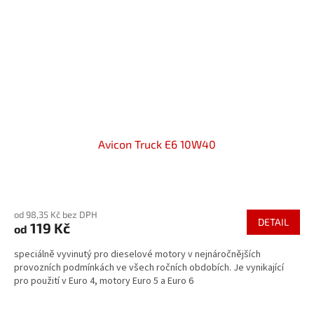
Avicon Truck E6 10W40
Průměrné
hodnocení
od 98,35 Kč bez DPH
produktu
DETAIL
119 Kč
od
je
5,0
speciálně vyvinutý pro dieselové motory v nejnáročnějších
z
provozních podmínkách ve všech ročních obdobích. Je vynikající
5
pro použití v Euro 4, motory Euro 5 a Euro 6
hvězdiček.