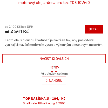
motorový olej ardeca pro tec TDS 10W40
Průměrné
hodnocení
od 2 100 Kč bez DPH
produktu
DETAIL
2 541 Kč
od
je
4,0
Tento olej s dlouhou životností je navržen tak, aby poskytoval
z
vynikající mazání moderním vysoce výkonným dieselovým motorům.
5
hvězdiček.
NAČÍST 12 DALŠÍCH
S
1
2
5
t
O
r
49
položek celkem
v
á
l
NAHORU
n
á
k
d
o
v
a
á
TOP NABÍDKA 1l - 194,- Kč
c
n
í
Shell Helix Ultra Racing 10W60
í