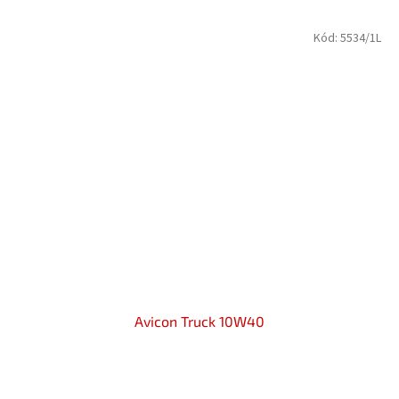
Kód:
5534/1L
Avicon Truck 10W40
Průměrné
hodnocení