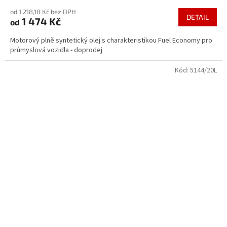
hodnocení
od 1 218,18 Kč bez DPH
produktu
DETAIL
1 474 Kč
od
je
5,0
Motorový plně syntetický olej s charakteristikou Fuel Economy pro
z
průmyslová vozidla - doprodej
5
hvězdiček.
Kód:
5144/20L