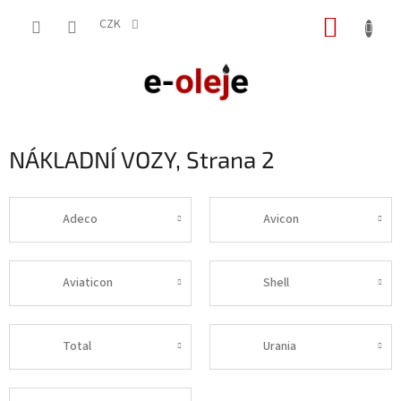
Přejít
NÁKUP
na
CZK
obsah
KOŠÍK
NÁKLADNÍ VOZY
, Strana 2
Adeco
Avicon
Aviaticon
Shell
Total
Urania