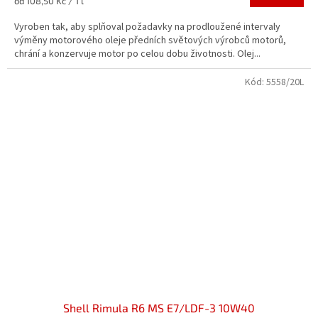
od 108,50 Kč / 1 l
z
cena:
5
Vyroben tak, aby splňoval požadavky na prodloužené intervaly
hvězdiček.
výměny motorového oleje předních světových výrobců motorů,
chrání a konzervuje motor po celou dobu životnosti. Olej...
Kód:
5558/20L
Shell Rimula R6 MS E7/LDF-3 10W40