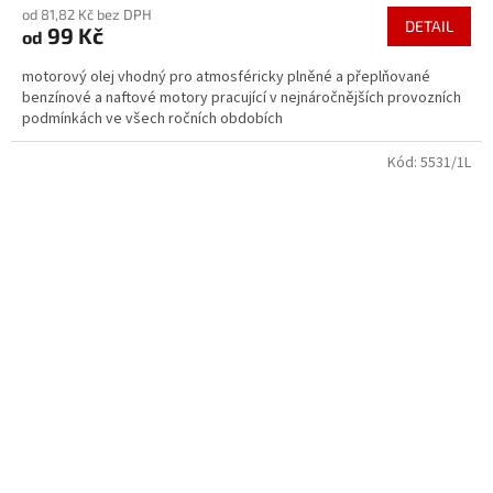
od 81,82 Kč bez DPH
produktu
DETAIL
99 Kč
od
je
5,0
motorový olej vhodný pro atmosféricky plněné a přeplňované
z
benzínové a naftové motory pracující v nejnáročnějších provozních
5
podmínkách ve všech ročních obdobích
hvězdiček.
Kód:
5531/1L