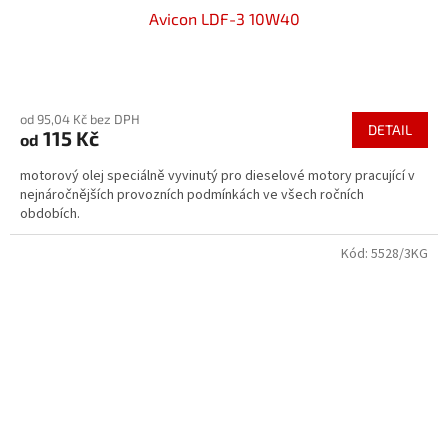
Avicon LDF-3 10W40
Průměrné
hodnocení
od 95,04 Kč bez DPH
produktu
DETAIL
115 Kč
od
je
5,0
motorový olej speciálně vyvinutý pro dieselové motory pracující v
z
nejnáročnějších provozních podmínkách ve všech ročních
5
obdobích.
hvězdiček.
Kód:
5528/3KG