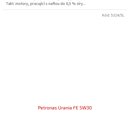
Takt. motory, pracující s naftou do 0,5 % síry...
Kód:
5324/5L
Petronas Urania FE 5W30
Průměrné