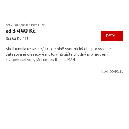
Průměrné
hodnocení
od 2 842,98 Kč bez DPH
produktu
3 440 Kč
od
je
DETAIL
5,0
Měrná
152,63 Kč / 1 l
z
cena:
5
Shell Rimula R6 MS E7/LDF3 je plně syntetický olej pro vysoce
hvězdiček.
zatěžované dieselové motory. Zvláště vhodný pro moderní
nízkoemisní vozy Mercedes-Benz a MAN.
Kód:
5540/1L