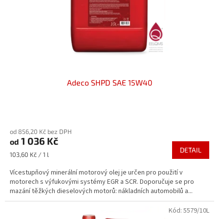
Adeco SHPD SAE 15W40
Průměrné
hodnocení
od 856,20 Kč bez DPH
produktu
1 036 Kč
od
je
DETAIL
5,0
Měrná
103,60 Kč / 1 l
z
cena:
5
Vícestupňový minerální motorový olej je určen pro použití v
hvězdiček.
motorech s výfukovými systémy EGR a SCR. Doporučuje se pro
mazání těžkých dieselových motorů: nákladních automobilů a...
Kód:
5579/10L