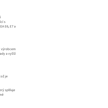
ě
cí s
EA E6, E7 a
né výrobcem
lady a vyšší
což je
erý splňuje
nné