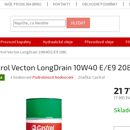
NAŠE PRODEJNA BRNO
KONTAKTY
OBCHODNÍ PODMÍNKY
HLEDAT
Provozní kapaliny
Hydraulické oleje
Převodové oleje
Fi
trol Vecton LongDrain 10W40 E/E9 208L
trol Vecton LongDrain 10W40 E/E9 20
Průměrné
1 hodnocení
Podrobnosti hodnocení
Značka:
Castrol
ka
hodnocení
produktu
21 7
je
17 991,7
5,0
z
Měrná
Skla
5
cena:
hvězdiček.