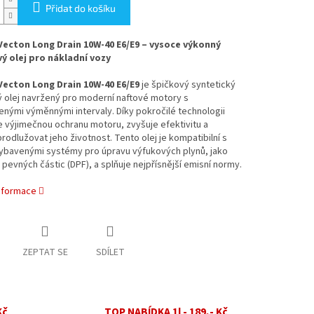
Přidat do košíku
Vecton Long Drain 10W-40 E6/E9 – vysoce výkonný
 olej pro nákladní vozy
Vecton Long Drain 10W-40 E6/E9
je špičkový syntetický
 olej navržený pro moderní naftové motory s
nými výměnnými intervaly. Díky pokročilé technologii
 výjimečnou ochranu motoru, zvyšuje efektivitu a
odlužovat jeho životnost. Tento olej je kompatibilní s
ybavenými systémy pro úpravu výfukových plynů, jako
ry pevných částic (DPF), a splňuje nejpřísnější emisní normy.
informace
ZEPTAT SE
SDÍLET
Kč
TOP NABÍDKA 1l - 189,- Kč