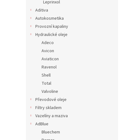
Leprinxol
Aditiva
Autokosmetika
Provozní kapaliny
Hydraulické oleje
Adeco
Avicon
Aviaticon
Ravenol
Shell
Total
Valvoline
Převodové oleje
Filtry skladem
Vazelíny a maziva
AdBlue
Bluechem