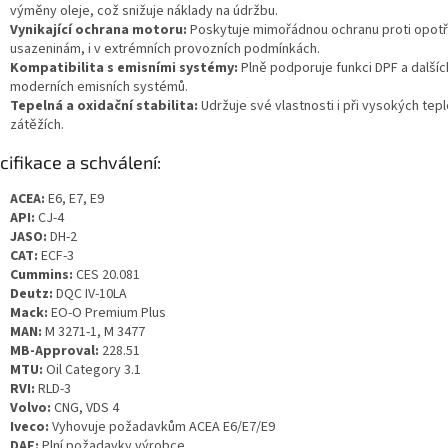
výměny oleje, což snižuje náklady na údržbu.
Vynikající ochrana motoru:
Poskytuje mimořádnou ochranu proti opotř
usazeninám, i v extrémních provozních podmínkách.
Kompatibilita s emisními systémy:
Plně podporuje funkci DPF a dalšíc
moderních emisních systémů.
Tepelná a oxidační stabilita:
Udržuje své vlastnosti i při vysokých tep
zátěžích.
cifikace a schválení:
ACEA:
E6, E7, E9
API:
CJ-4
JASO:
DH-2
CAT:
ECF-3
Cummins:
CES 20.081
Deutz:
DQC IV-10LA
Mack:
EO-O Premium Plus
MAN:
M 3271-1, M 3477
MB-Approval:
228.51
MTU:
Oil Category 3.1
RVI:
RLD-3
Volvo:
CNG, VDS 4
Iveco:
Vyhovuje požadavkům ACEA E6/E7/E9
DAF:
Plní požadavky výrobce