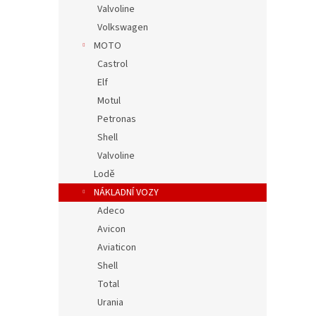
Valvoline
Volkswagen
MOTO
Castrol
Elf
Motul
Petronas
Shell
Valvoline
Lodě
NÁKLADNÍ VOZY
Adeco
Avicon
Aviaticon
Shell
Total
Urania