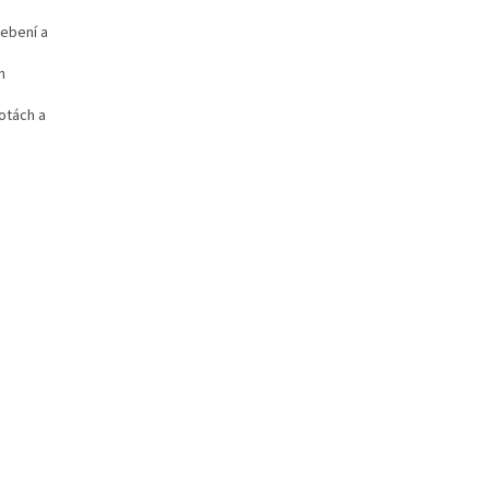
ebení a
h
lotách a