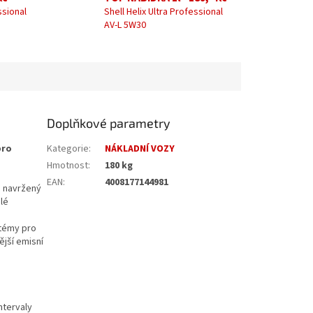
ssional
Shell Helix Ultra Professional
AV-L 5W30
Doplňkové parametry
pro
Kategorie
:
NÁKLADNÍ VOZY
Hmotnost
:
180 kg
EAN
:
4008177144981
j navržený
lé
stémy pro
ější emisní
ntervaly