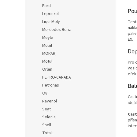
Ford
Použ
Leprinxol
Liqui Moly
Tento
nákl
Mercedes Benz
pali
Meyle
E9.
Mobil
Dop
MOPAR
Motul
Pro 
vozid
Orlen
efek
PETRO-CANADA
Petronas
Bal
Q8
Castr
Ravenol
ideál
Seat
Cast
Selenia
přís
Shell
inte
Total