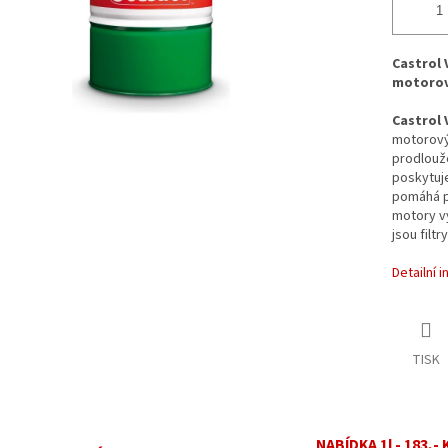
Castrol 
motorový
Castrol 
motorový
prodlouže
poskytuje
pomáhá pr
motory v
jsou filt
Detailní 
TISK
NABÍDKA 1l - 183,- 