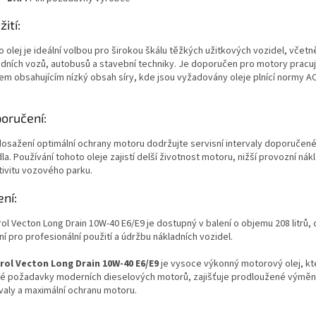
ití:
 olej je ideální volbou pro širokou škálu těžkých užitkových vozidel, včetn
adních vozů, autobusů a stavební techniky. Je doporučen pro motory pracují
vem obsahujícím nízký obsah síry, kde jsou vyžadovány oleje plnící normy AC
oručení:
dosažení optimální ochrany motoru dodržujte servisní intervaly doporuče
la. Používání tohoto oleje zajistí delší životnost motoru, nižší provozní nák
tivitu vozového parku.
ení:
ol Vecton Long Drain 10W-40 E6/E9 je dostupný v balení o objemu 208 litrů, 
ní pro profesionální použití a údržbu nákladních vozidel.
rol Vecton Long Drain 10W-40 E6/E9
je vysoce výkonný motorový olej, kt
né požadavky moderních dieselových motorů, zajišťuje prodloužené výmě
rvaly a maximální ochranu motoru.