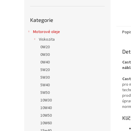
Přeskočit
Kategorie
kategorie
Motorové oleje
Popi
Viskozita
0W20
Det
0W30
0W40
Cast
nákl
5W20
5W30
Cast
pro 
5W40
tech
5W50
prod
10W30
úprav
norm
10W40
10W50
Klí
10W60
15w40