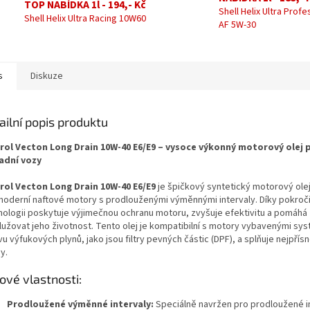
TOP NABÍDKA 1l - 194,- Kč
Shell Helix Ultra Profe
Shell Helix Ultra Racing 10W60
AF 5W-30
s
Diskuze
ailní popis produktu
rol Vecton Long Drain 10W-40 E6/E9 – vysoce výkonný motorový olej 
adní vozy
rol Vecton Long Drain 10W-40 E6/E9
je špičkový syntetický motorový ole
moderní naftové motory s prodlouženými výměnnými intervaly. Díky pokroči
nologii poskytuje výjimečnou ochranu motoru, zvyšuje efektivitu a pomáhá
lužovat jeho životnost. Tento olej je kompatibilní s motory vybavenými sy
u výfukových plynů, jako jsou filtry pevných částic (DPF), a splňuje nejpřísn
y.
čové vlastnosti:
Prodloužené výměnné intervaly:
Speciálně navržen pro prodloužené i