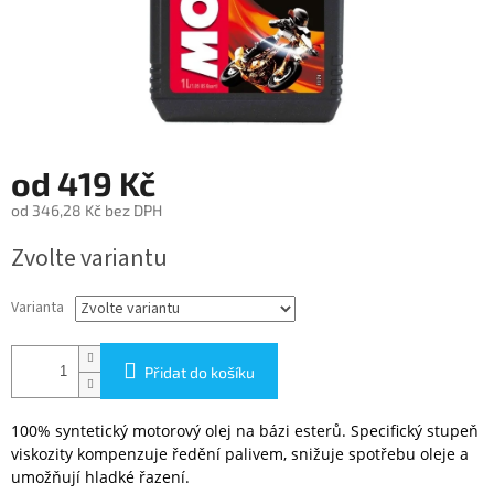
od
419 Kč
od
346,28 Kč
bez DPH
Měrná
Zvolte variantu
cena:
Varianta
Přidat do košíku
100% syntetický motorový olej na bázi esterů. Specifický stupeň
viskozity kompenzuje ředění palivem, snižuje spotřebu oleje a
umožňují hladké řazení.