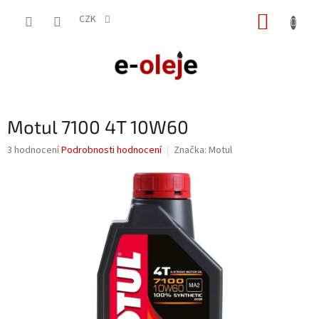
Přejít
NÁKUP
na
CZK
obsah
KOŠÍK
Motul 7100 4T 10W60
Průměrné
3 hodnocení
Podrobnosti hodnocení
Značka:
Motul
hodnocení
produktu
je
4,7
z
5
hvězdiček.