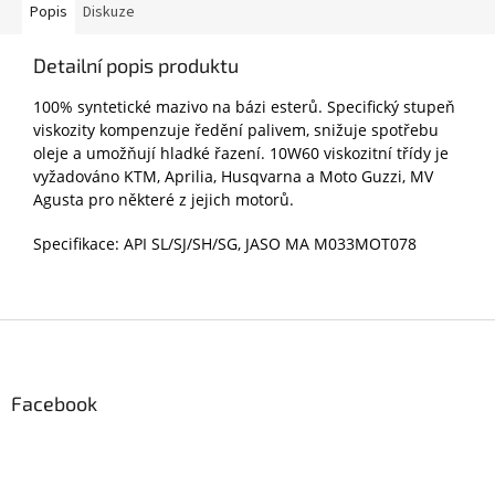
Popis
Diskuze
Detailní popis produktu
100% syntetické mazivo na bázi esterů. Specifický stupeň
viskozity kompenzuje ředění palivem, snižuje spotřebu
oleje a umožňují hladké řazení. 10W60 viskozitní třídy je
vyžadováno KTM, Aprilia, Husqvarna a Moto Guzzi, MV
Agusta pro některé z jejich motorů.
Specifikace: API SL/SJ/SH/SG, JASO MA M033MOT078
Z
á
p
a
Facebook
t
í