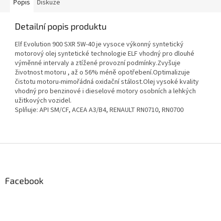
Popis
Diskuze
Detailní popis produktu
Elf Evolution 900 SXR 5W-40 je vysoce výkonný syntetický
motorový olej syntetické technologie ELF vhodný pro dlouhé
výměnné intervaly a ztížené provozní podmínky.Zvyšuje
životnost motoru , až o 56% méně opotřebení.Optimalizuje
čistotu motoru-mimořádná oxidační stálost.Olej vysoké kvality
vhodný pro benzinové i dieselové motory osobních a lehkých
užitkových vozidel.
Splňuje: API SM/CF, ACEA A3/B4, RENAULT RN0710, RN0700
Z
á
p
a
Facebook
t
í