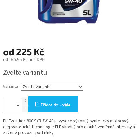
od
225 Kč
od
185,95 Kč
bez DPH
Měrná
Zvolte variantu
cena:
Varianta
Přidat do košíku
Elf Evolution 900 SXR 5W-40 je vysoce výkonný syntetický motorový
olej syntetické technologie ELF vhodný pro dlouhé výměnné intervaly a
ztížené provozní podmínky.