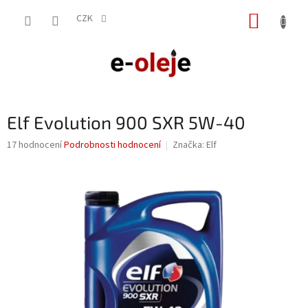
Přejít
NÁKUP
na
CZK
obsah
KOŠÍK
Elf Evolution 900 SXR 5W-40
Průměrné
17 hodnocení
Podrobnosti hodnocení
Značka:
Elf
hodnocení
produktu
je
4,2
z
5
hvězdiček.