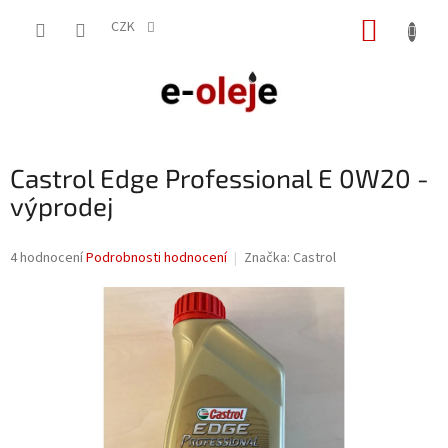
Přejít
NÁKUP
na
CZK
obsah
KOŠÍK
Castrol Edge Professional E 0W20 -
výprodej
Průměrné
4 hodnocení
Podrobnosti hodnocení
Značka:
Castrol
hodnocení
produktu
je
3,5
z
5
hvězdiček.