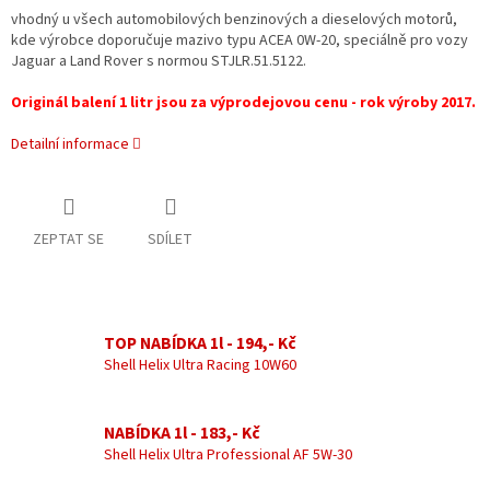
vhodný u všech automobilových benzinových a dieselových motorů,
kde výrobce doporučuje mazivo typu ACEA 0W-20, speciálně pro vozy
Jaguar a Land Rover s normou STJLR.51.5122.
Originál balení 1 litr jsou za výprodejovou cenu - rok výroby 2017.
Detailní informace
ZEPTAT SE
SDÍLET
TOP NABÍDKA 1l - 194,- Kč
Shell Helix Ultra Racing 10W60
NABÍDKA 1l - 183,- Kč
Shell Helix Ultra Professional AF 5W-30