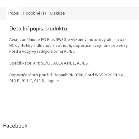
Popis
Podobné (1)
Diskuze
Detailní popis produktu
Aviaticon Unique FO Plus 5W30 je výkonný motorový olej na bázi
HC syntetiky s dlouhou životností, doporučen zejména pro vozy
Ford a vozy vyžadující normu A5/B5.
Specifikace: API: SL/CF, ACEA A1/B1, A5/B5.
Doporučení pro použití: Renault RN 0700, Ford WSS-M2C 913-A,
913-B, 913-C, 913-D, Jaguar
Z
á
p
a
Facebook
t
í