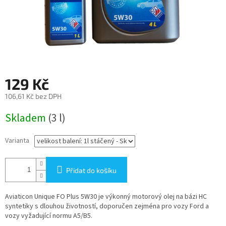
129 Kč
106,61 Kč bez DPH
Měrná
Skladem
(3 l)
cena:
Varianta
Přidat do košíku
Aviaticon Unique FO Plus 5W30 je výkonný motorový olej na bázi HC
syntetiky s dlouhou životností, doporučen zejména pro vozy Ford a
vozy vyžadující normu A5/B5.