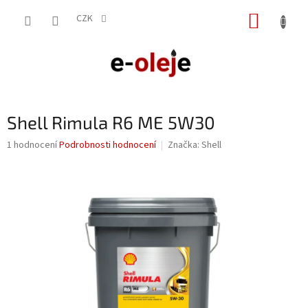
Přejít
NÁKUP
na
CZK
obsah
KOŠÍK
Shell Rimula R6 ME 5W30
Průměrné
1 hodnocení
Podrobnosti hodnocení
Značka:
Shell
hodnocení
produktu
je
5,0
z
5
hvězdiček.