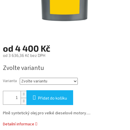
od
4 400 Kč
od
3 636,36 Kč
bez DPH
Měrná
Zvolte variantu
cena:
Varianta
Přidat do košíku
Plně syntetický olej pro velké dieselové motory.....
Detailní informace