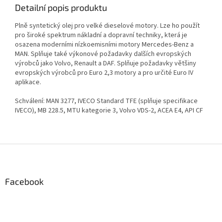
Detailní popis produktu
Plně syntetický olej pro velké dieselové motory.
Lze ho použít
pro široké spektrum nákladní a dopravní techniky, která je
osazena moderními nízkoemisními motory Mercedes-Benz a
MAN. Splňuje také výkonové požadavky dalších evropských
výrobců jako Volvo, Renault a DAF. Splňuje požadavky většiny
evropských výrobců pro Euro 2,3 motory a pro určité Euro IV
aplikace.
Schválení: MAN 3277, IVECO Standard TFE (splňuje specifikace
IVECO), MB 228.5, MTU kategorie 3, Volvo VDS-2, ACEA E4, API CF
Z
á
p
a
Facebook
t
í